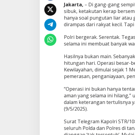
P
Jakarta,
–
Di gang-gang sempit,
o
sibuk, ketakutan kerap bersembu
l
r
hanya soal pungutan liar atau 
i
dirampas dari rakyat kecil. Tap
:
P
Polri bergerak. Serentak. Teg
e
selama ini membuat banyak war
r
a
n
Hasilnya bukan main. Sebanyak
g
hitungan hari. Operasi besar-be
S
Kewilayahan, dimulai sejak 1 M
u
pemerasan, penganiayaan, pen
n
y
i
“Operasi ini bukan hanya tent
D
aman yang selama ini hilang,” u
e
dalam keterangan tertulisnya y
m
(9/5/2025).
i
R
a
Surat Telegram Kapolri STR/10
s
seluruh Polda dan Polres di tan
a
dianggap ‘tak tersentuh’. Mula