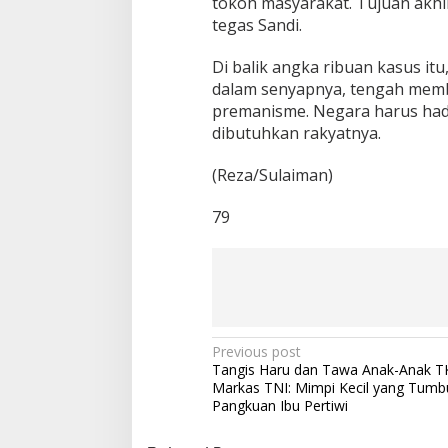
tokoh masyarakat. Tujuan akhi
tegas Sandi.
Di balik angka ribuan kasus itu
dalam senyapnya, tengah membu
premanisme. Negara harus hadi
dibutuhkan rakyatnya.
(Reza/Sulaiman)
79
P
Previous post
Tangis Haru dan Tawa Anak-Anak TK
o
Markas TNI: Mimpi Kecil yang Tumb
s
Pangkuan Ibu Pertiwi
t