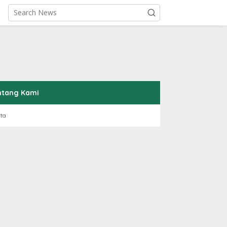
ntang Kami
rta