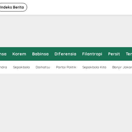
Indeks Berita
nsa
Korem
Babinsa
Diferensia
Filantropi
Persit
Te
ndra
Sepakbola
Daihatsu
Partai Politik
Sepakbola Kita
Banjir Jaka