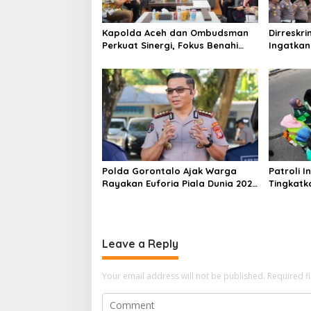
Kapolda Aceh dan Ombudsman
Dirreskr
Perkuat Sinergi, Fokus Benahi
Ingatka
Layanan Publik dan Respons
Konten K
Pengaduan Warga
Polda Gorontalo Ajak Warga
Patroli In
Rayakan Euforia Piala Dunia 2026
Tingkat
secara Tertib dan Aman
Pengemud
Leave a Reply
Your email address will not be published.
Required f