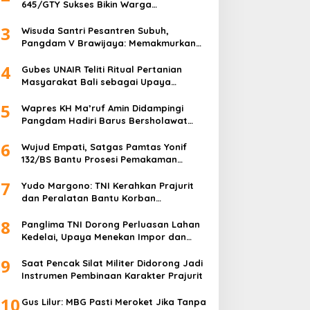
645/GTY Sukses Bikin Warga
Perbatasan Serahkan Senpi Rakitan
3
Wisuda Santri Pesantren Subuh,
Pangdam V Brawijaya: Memakmurkan
Masjid Itu Begini!
4
Gubes UNAIR Teliti Ritual Pertanian
Masyarakat Bali sebagai Upaya
Pelestarian Bahasa Daerah
5
Wapres KH Ma’ruf Amin Didampingi
Pangdam Hadiri Barus Bersholawat
untuk Indonesia
6
Wujud Empati, Satgas Pamtas Yonif
132/BS Bantu Prosesi Pemakaman
Warga
7
Yudo Margono: TNI Kerahkan Prajurit
dan Peralatan Bantu Korban
Kebakaran Depo Pertamina Plumpang
8
Panglima TNI Dorong Perluasan Lahan
Kedelai, Upaya Menekan Impor dan
Memperkuat Kemandirian Pangan
9
Saat Pencak Silat Militer Didorong Jadi
Instrumen Pembinaan Karakter Prajurit
10
Gus Lilur: MBG Pasti Meroket Jika Tanpa