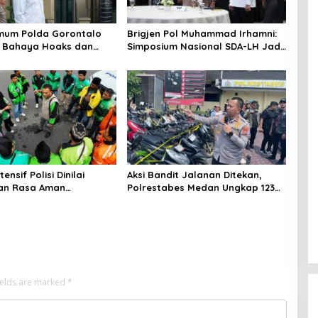
imum Polda Gorontalo
Brigjen Pol Muhammad Irhamni:
n Bahaya Hoaks dan
Simposium Nasional SDA-LH Jadi
ekerasan Digital
Masukan Penting Perkuat
Penegakan Hukum Lingkungan
tensif Polisi Dinilai
Aksi Bandit Jalanan Ditekan,
kan Rasa Aman
Polrestabes Medan Ungkap 123
i Ojek Online di Medan
Kasus dalam 36 Hari
ields are marked
*