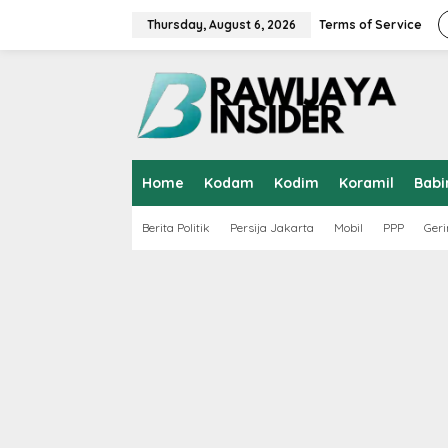
S
k
Thursday, August 6, 2026
Terms of Service
i
p
t
o
c
o
n
t
Home
Kodam
Kodim
Koramil
Babi
e
n
t
Berita Politik
Persija Jakarta
Mobil
PPP
Geri