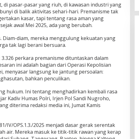
 di pasar-pasar yang riuh, di kawasan industri yang
nyi di balik aktivitas sehari-hari. Premanisme tak
gertakan kasar, tapi tentang rasa aman yang
i sejak awal Mei 2025, ada yang berubah.
as. Diam-diam, mereka menggulung kekuatan yang
ga tak lagi berani bersuara.
 3.326 perkara premanisme dituntaskan dalam
saran ini adalah bagian dari Operasi Kepolisian
ei, menyasar langsung ke jantung persoalan:
ghasutan, bahkan penculikan.
ang hukum. Ini tentang menghadirkan kembali rasa
jar Kadiv Humas Polri, Irjen Pol Sandi Nugroho,
ang diterima redaksi media ini, Jumat Kamis
81/IV/OPS.1.3./2025 menjadi dasar gerak serentak
ah air. Mereka masuk ke titik-titik rawan yang kerap
i dari Subang, Tangerang, Banten, hingga Kalteng.