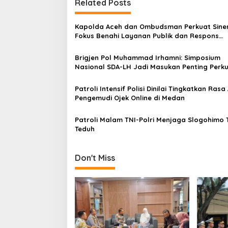
Related Posts
n
a
Kapolda Aceh dan Ombudsman Perkuat Siner
v
Fokus Benahi Layanan Publik dan Respons
Pengaduan Warga
i
Brigjen Pol Muhammad Irhamni: Simposium
g
Nasional SDA-LH Jadi Masukan Penting Perk
Penegakan Hukum Lingkungan
a
Patroli Intensif Polisi Dinilai Tingkatkan Ras
t
Pengemudi Ojek Online di Medan
i
Patroli Malam TNI-Polri Menjaga Slogohimo 
o
Teduh
n
Don't Miss