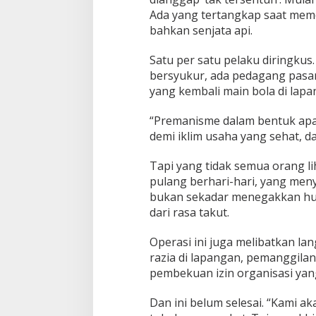
A
Ada yang tertangkap saat meme
m
a
bahkan senjata api.
n
W
Satu per satu pelaku diringkus
a
bersyukur, ada pedagang pasar
r
yang kembali main bola di lap
g
a
“Premanisme dalam bentuk apa 
demi iklim usaha yang sehat, da
Tapi yang tidak semua orang lih
pulang berhari-hari, yang me
bukan sekadar menegakkan hu
dari rasa takut.
Operasi ini juga melibatkan la
razia di lapangan, pemanggil
pembekuan izin organisasi yan
Dan ini belum selesai. “Kami a