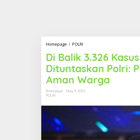
Homepage
/
POLRI
D
i
Di Balik 3.326 Kas
B
a
Dituntaskan Polri:
l
i
Aman Warga
k
3
.
Brawijaya
May 9, 2025
3
POLRI
2
6
K
a
s
u
s
P