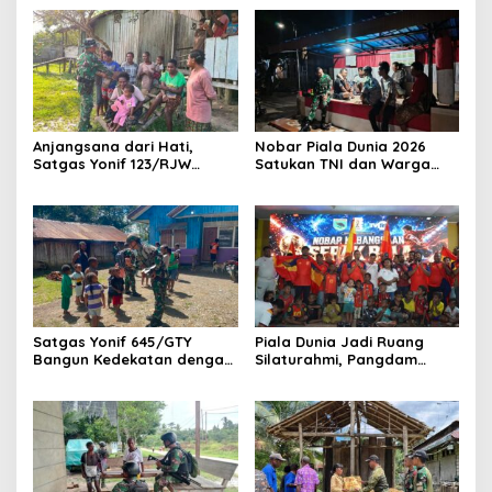
Anjangsana dari Hati,
Nobar Piala Dunia 2026
Satgas Yonif 123/RJW
Satukan TNI dan Warga
Perkuat Kemanunggalan
Wonogiri dalam Semangat
TNI-Rakyat di Pedalaman
Kebersamaan
Papua Selatan
Satgas Yonif 645/GTY
Piala Dunia Jadi Ruang
Bangun Kedekatan dengan
Silaturahmi, Pangdam
Masyarakat Napua Lewat
Kasuari Berbaur dengan
Komunikasi Teritorial
Warga Manokwari