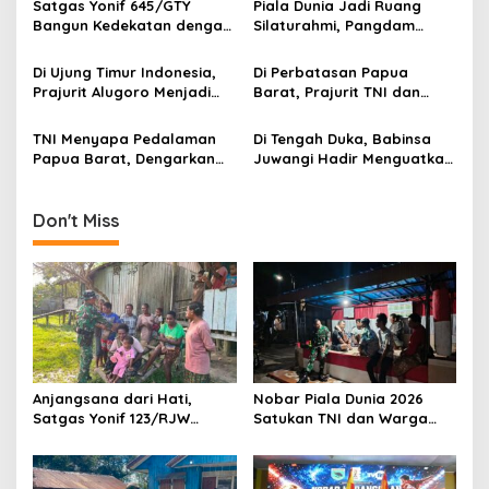
g
Satgas Yonif 645/GTY
Piala Dunia Jadi Ruang
Papua Selatan
Bangun Kedekatan dengan
Silaturahmi, Pangdam
a
Masyarakat Napua Lewat
Kasuari Berbaur dengan
t
Komunikasi Teritorial
Warga Manokwari
Di Ujung Timur Indonesia,
Di Perbatasan Papua
i
Prajurit Alugoro Menjadi
Barat, Prajurit TNI dan
Keluarga bagi Warga
Warga Bergotong Royong
o
Papua Barat
Merenovasi Gereja di
TNI Menyapa Pedalaman
Di Tengah Duka, Babinsa
n
Kampung Subin
Papua Barat, Dengarkan
Juwangi Hadir Menguatkan
Langsung Kebutuhan
Warga
Warga Jagiro
Don't Miss
Anjangsana dari Hati,
Nobar Piala Dunia 2026
Satgas Yonif 123/RJW
Satukan TNI dan Warga
Perkuat Kemanunggalan
Wonogiri dalam Semangat
TNI-Rakyat di Pedalaman
Kebersamaan
Papua Selatan