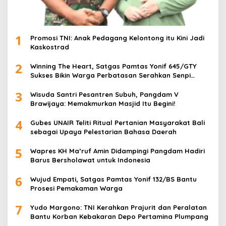
1
Promosi TNI: Anak Pedagang Kelontong itu Kini Jadi
Kaskostrad
2
Winning The Heart, Satgas Pamtas Yonif 645/GTY
Sukses Bikin Warga Perbatasan Serahkan Senpi
Rakitan
3
Wisuda Santri Pesantren Subuh, Pangdam V
Brawijaya: Memakmurkan Masjid Itu Begini!
4
Gubes UNAIR Teliti Ritual Pertanian Masyarakat Bali
sebagai Upaya Pelestarian Bahasa Daerah
5
Wapres KH Ma’ruf Amin Didampingi Pangdam Hadiri
Barus Bersholawat untuk Indonesia
6
Wujud Empati, Satgas Pamtas Yonif 132/BS Bantu
Prosesi Pemakaman Warga
7
Yudo Margono: TNI Kerahkan Prajurit dan Peralatan
Bantu Korban Kebakaran Depo Pertamina Plumpang