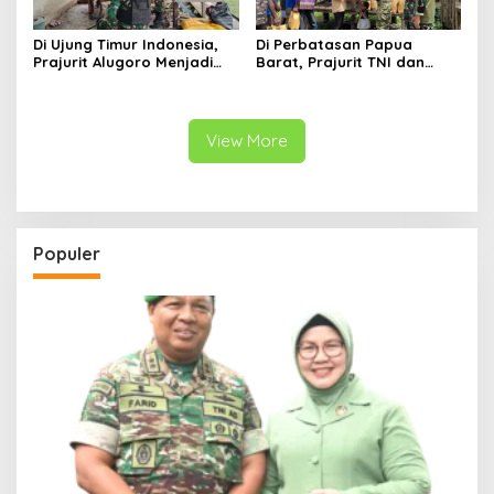
Di Ujung Timur Indonesia,
Di Perbatasan Papua
Prajurit Alugoro Menjadi
Barat, Prajurit TNI dan
Keluarga bagi Warga
Warga Bergotong Royong
Papua Barat
Merenovasi Gereja di
Kampung Subin
View More
Populer