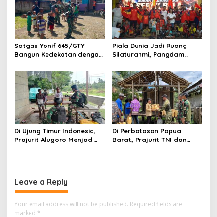
Satgas Yonif 645/GTY
Piala Dunia Jadi Ruang
Bangun Kedekatan dengan
Silaturahmi, Pangdam
Masyarakat Napua Lewat
Kasuari Berbaur dengan
Komunikasi Teritorial
Warga Manokwari
Di Ujung Timur Indonesia,
Di Perbatasan Papua
Prajurit Alugoro Menjadi
Barat, Prajurit TNI dan
Keluarga bagi Warga
Warga Bergotong Royong
Papua Barat
Merenovasi Gereja di
Kampung Subin
Leave a Reply
Your email address will not be published.
Required fields are
marked
*