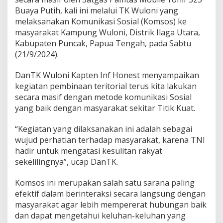
n
Buaya Putih, kali ini melalui TK Wuloni yang
a
melaksanakan Komunikasi Sosial (Komsos) ke
k
masyarakat Kampung Wuloni, Distrik Ilaga Utara,
a
n
Kabupaten Puncak, Papua Tengah, pada Sabtu
K
(21/9/2024).
o
m
DanTK Wuloni Kapten Inf Honest menyampaikan
s
kegiatan pembinaan teritorial terus kita lakukan
o
s
secara masif dengan metode komunikasi Sosial
k
yang baik dengan masyarakat sekitar Titik Kuat.
e
P
“Kegiatan yang dilaksanakan ini adalah sebagai
e
wujud perhatian terhadap masyarakat, karena TNI
d
a
hadir untuk mengatasi kesulitan rakyat
l
sekelilingnya”, ucap DanTK.
a
m
Komsos ini merupakan salah satu sarana paling
a
efektif dalam berinteraksi secara langsung dengan
n
P
masyarakat agar lebih mempererat hubungan baik
a
dan dapat mengetahui keluhan-keluhan yang
p