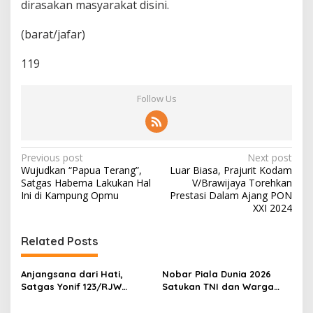
dirasakan masyarakat disini.
u
a
(barat/jafar)
119
Follow Us
P
Previous post
Next post
Wujudkan “Papua Terang”,
Luar Biasa, Prajurit Kodam
o
Satgas Habema Lakukan Hal
V/Brawijaya Torehkan
s
Ini di Kampung Opmu
Prestasi Dalam Ajang PON
XXI 2024
t
n
Related Posts
a
v
Anjangsana dari Hati,
Nobar Piala Dunia 2026
Satgas Yonif 123/RJW
Satukan TNI dan Warga
i
Perkuat Kemanunggalan
Wonogiri dalam Semangat
TNI-Rakyat di Pedalaman
Kebersamaan