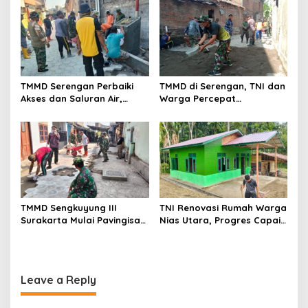
TMMD Serengan Perbaiki
TMMD di Serengan, TNI dan
Akses dan Saluran Air,
Warga Percepat
Warga Gotong Royong
Pembangunan Kampung
TMMD Sengkuyung III
TNI Renovasi Rumah Warga
Surakarta Mulai Pavingisasi
Nias Utara, Progres Capai
Jalan 97 Meter
97%
Leave a Reply