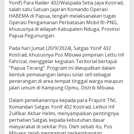
Yonif) Para Raider 432/Waspada Setia Jaya Kostrad,
l
I
salah satu Satuan Jajaran Komando Operasi
n
HABEMA di Papua, tengah melaksanakan tugas
i
Operasi Pengamanan Perbatasan Mobil RI-PNG,
d
khususnya di wilayah Kabupaten Nduga, Provinsi
i
Papua Pegunungan.
K
a
m
Pada hari Jumat (20/9/2024), Satgas Yonif 432
p
Kostrad, khususnya Pos Mbuwa pimpinan Lettu Inf
u
Fahrizal, menggelar kegiatan Teritorial bertajuk
n
“Papua Terang”. Program ini diwujudkan dalam
g
O
bentuk pemasangan lampu solar cell sebagai
p
penerangan di area tempat tinggal warga maupun
m
jalan umum di Kampung Opmu, Distrik Mbuwa.
u
Dalam penekanannya kepada para Prajurit TNI,
Komandan Satgas Yonif 432 Kostrad, Letkol Inf
Zulfikar Akbar Helmi, menyampaikan pentingnya
perhatian Satgas kepada kebutuhan dasar
masyarakat di sekitar Pos. Oleh sebab itu, Pos
Mbuwa, telah mengamati perkembangan