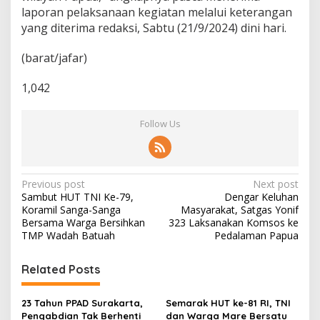
laporan pelaksanaan kegiatan melalui keterangan
yang diterima redaksi, Sabtu (21/9/2024) dini hari.
(barat/jafar)
1,042
Follow Us
P
Previous post
Next post
Sambut HUT TNI Ke-79,
Dengar Keluhan
o
Koramil Sanga-Sanga
Masyarakat, Satgas Yonif
s
Bersama Warga Bersihkan
323 Laksanakan Komsos ke
TMP Wadah Batuah
Pedalaman Papua
t
n
Related Posts
a
v
23 Tahun PPAD Surakarta,
Semarak HUT ke-81 RI, TNI
Pengabdian Tak Berhenti
dan Warga Mare Bersatu