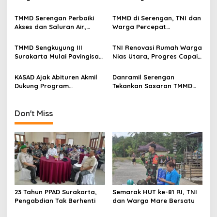
i
g
TMMD Serengan Perbaiki
TMMD di Serengan, TNI dan
Akses dan Saluran Air,
Warga Percepat
a
Warga Gotong Royong
Pembangunan Kampung
t
TMMD Sengkuyung III
TNI Renovasi Rumah Warga
i
Surakarta Mulai Pavingisasi
Nias Utara, Progres Capai
Jalan 97 Meter
97%
o
KASAD Ajak Abituren Akmil
Danramil Serengan
n
Dukung Program
Tekankan Sasaran TMMD
Pemerintah
Harus Tuntas Tepat Waktu
Don't Miss
23 Tahun PPAD Surakarta,
Semarak HUT ke-81 RI, TNI
Pengabdian Tak Berhenti
dan Warga Mare Bersatu