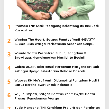
1
Promosi TNI: Anak Pedagang Kelontong itu Kini Jadi
Kaskostrad
2
Winning The Heart, Satgas Pamtas Yonif 645/GTY
Sukses Bikin Warga Perbatasan Serahkan Senpi
Rakitan
3
Wisuda Santri Pesantren Subuh, Pangdam V
Brawijaya: Memakmurkan Masjid Itu Begini!
4
Gubes UNAIR Teliti Ritual Pertanian Masyarakat Bali
sebagai Upaya Pelestarian Bahasa Daerah
5
Wapres KH Ma’ruf Amin Didampingi Pangdam Hadiri
Barus Bersholawat untuk Indonesia
6
Wujud Empati, Satgas Pamtas Yonif 132/BS Bantu
Prosesi Pemakaman Warga
7
Yudo Margono: TNI Kerahkan Prajurit dan Peralatan