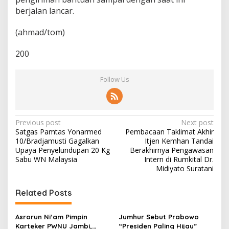
berjalan lancar.
(ahmad/tom)
200
Follow Us
P
Previous post
Next post
Satgas Pamtas Yonarmed
Pembacaan Taklimat Akhir
o
10/Bradjamusti Gagalkan
Itjen Kemhan Tandai
s
Upaya Penyelundupan 20 Kg
Berakhirnya Pengawasan
Sabu WN Malaysia
Intern di Rumkital Dr.
t
Midiyato Suratani
n
Related Posts
a
v
Asrorun Ni’am Pimpin
Jumhur Sebut Prabowo
i
Karteker PWNU Jambi,
“Presiden Paling Hijau”