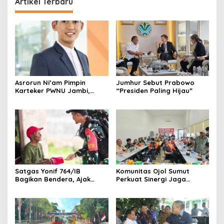
Artikel Terbaru
Asrorun Ni’am Pimpin
Jumhur Sebut Prabowo
Karteker PWNU Jambi,
“Presiden Paling Hijau”
Pengamat: Figur Pemimpin
Muda Visioner untuk Abad
Kedua NU
Satgas Yonif 764/IB
Komunitas Ojol Sumut
Bagikan Bendera, Ajak
Perkuat Sinergi Jaga
Warga Papua Semarakkan
Kamtibmas
HUT RI