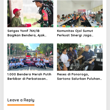
Muda Visioner untuk Abad
Kedua NU
Satgas Yonif 764/IB
Komunitas Ojol Sumut
Bagikan Bendera, Ajak
Perkuat Sinergi Jaga
Warga Papua Semarakkan
Kamtibmas
HUT RI
1.000 Bendera Merah Putih
Reses di Ponorogo,
Berkibar di Perbatasan
Sartono Salurkan Puluhan
Sambas
Motor Pengangkut Sampah
Leave a Reply