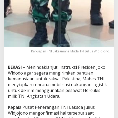
k
P
a
l
e
s
t
i
n
a
Kapuspen TNI Laksamana Muda TNI Julius Widjojono.
BEKASI
– Menindaklanjuti instruksi Presiden Joko
Widodo agar segera mengirimkan bantuan
kemanusiaan untuk rakyat Palestina, Mabes TNI
menyiapkan rencana mobilisasi dukungan logistik
untuk dikirim menggunakan pesawat Hercules
milik TNI Angkatan Udara.
Kepala Pusat Penerangan TNI Laksda Julius
Widjojono mengonfirmasi hal tersebut saat