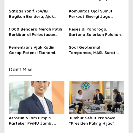
g
Pengamat: Figur Pemimpin
Muda Visioner untuk Abad
Satgas Yonif 764/IB
Komunitas Ojol Sumut
a
Kedua NU
Bagikan Bendera, Ajak
Perkuat Sinergi Jaga
t
Warga Papua Semarakkan
Kamtibmas
HUT RI
i
1.000 Bendera Merah Putih
Reses di Ponorogo,
Berkibar di Perbatasan
Sartono Salurkan Puluhan
o
Sambas
Motor Pengangkut Sampah
n
Kementrans Ajak Kadin
Soal Geotermal
Garap Potensi Ekonomi
Tampomas, MASL Surati
Kawasan Transmigrasi
Parpol dan Desak DPRD
Buka Dokumen Proyek
Don't Miss
Asrorun Ni’am Pimpin
Jumhur Sebut Prabowo
Karteker PWNU Jambi,
“Presiden Paling Hijau”
Pengamat: Figur Pemimpin