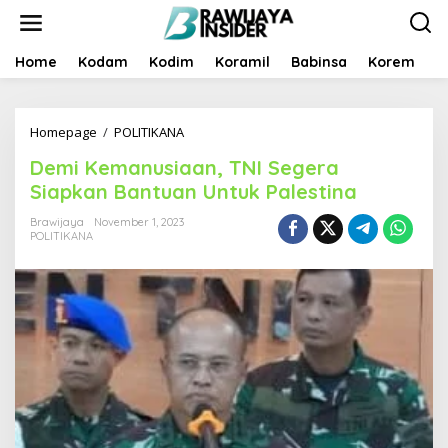
S
k
i
p
Home
Kodam
Kodim
Koramil
Babinsa
Korem
B
t
o
c
Homepage
/
POLITIKANA
D
o
e
n
Demi Kemanusiaan, TNI Segera
m
t
i
e
Siapkan Bantuan Untuk Palestina
K
n
e
t
Brawijaya
November 1, 2023
POLITIKANA
m
a
n
u
s
i
a
a
n
,
T
N