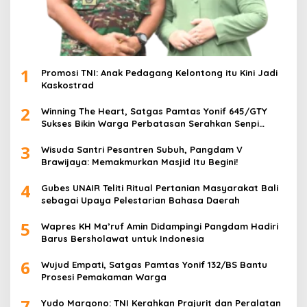
1
Promosi TNI: Anak Pedagang Kelontong itu Kini Jadi
Kaskostrad
2
Winning The Heart, Satgas Pamtas Yonif 645/GTY
Sukses Bikin Warga Perbatasan Serahkan Senpi
Rakitan
3
Wisuda Santri Pesantren Subuh, Pangdam V
Brawijaya: Memakmurkan Masjid Itu Begini!
4
Gubes UNAIR Teliti Ritual Pertanian Masyarakat Bali
sebagai Upaya Pelestarian Bahasa Daerah
5
Wapres KH Ma’ruf Amin Didampingi Pangdam Hadiri
Barus Bersholawat untuk Indonesia
6
Wujud Empati, Satgas Pamtas Yonif 132/BS Bantu
Prosesi Pemakaman Warga
7
Yudo Margono: TNI Kerahkan Prajurit dan Peralatan