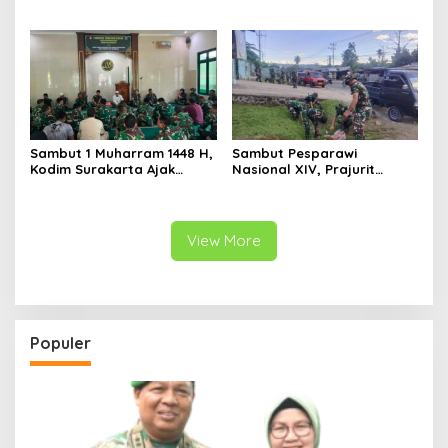
Teknologi dan Akhlak
Gaungkan Kebersamaan
Sambut 1 Muharram 1448 H,
Sambut Pesparawi
Kodim Surakarta Ajak
Nasional XIV, Prajurit
Refleksi dan Perkuat
Kodam Kasuari Bersihkan
Semangat Kebersamaan
Manokwari
View More
Populer