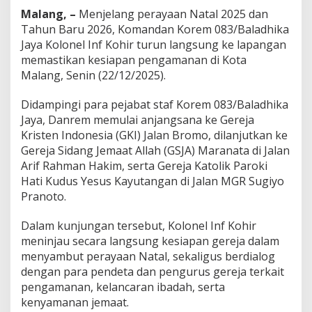
a
Malang, –
Menjelang perayaan Natal 2025 dan
n
Tahun Baru 2026, Komandan Korem 083/Baladhika
M
Jaya
Kolonel Inf Kohir
turun langsung ke lapangan
a
l
memastikan kesiapan pengamanan di
Kota
a
Malang
, Senin (22/12/2025).
n
g
Didampingi para pejabat staf
Korem 083/Baladhika
A
Jaya
, Danrem memulai anjangsana ke
Gereja
m
a
Kristen Indonesia (GKI) Jalan Bromo
, dilanjutkan ke
n
Gereja Sidang Jemaat Allah (GSJA) Maranata
di Jalan
S
Arif Rahman Hakim, serta
Gereja Katolik Paroki
a
Hati Kudus Yesus Kayutangan
di Jalan MGR Sugiyo
m
b
Pranoto.
u
t
Dalam kunjungan tersebut, Kolonel Inf Kohir
N
meninjau secara langsung kesiapan gereja dalam
a
menyambut perayaan Natal, sekaligus berdialog
t
a
dengan para pendeta dan pengurus gereja terkait
l
pengamanan, kelancaran ibadah, serta
2
kenyamanan jemaat.
0