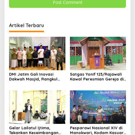
Artikel Terbaru
DMI Jatim Gali Inovasi
Satgas Yonif 123/Rajawali
Dakwah Masjid, Rangkul
Kawal Peresmian Gereja di
Gen Z hingga UMKM
Mappi, Sinergi TNI dan
Warga Perkuat Stabilitas
Papua Selatan
Gelar Lailatul Ijtima,
Pesparawi Nasional XIV di
Tekankan Keseimbangan
Manokwari, Kodam Kasuari