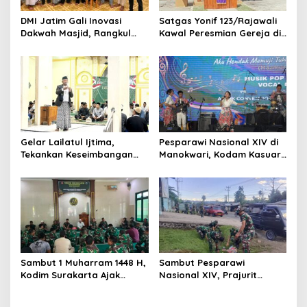
DMI Jatim Gali Inovasi
Satgas Yonif 123/Rajawali
Dakwah Masjid, Rangkul
Kawal Peresmian Gereja di
Gen Z hingga UMKM
Mappi, Sinergi TNI dan
Warga Perkuat Stabilitas
Papua Selatan
Gelar Lailatul Ijtima,
Pesparawi Nasional XIV di
Tekankan Keseimbangan
Manokwari, Kodam Kasuari
Teknologi dan Akhlak
Gaungkan Kebersamaan
Sambut 1 Muharram 1448 H,
Sambut Pesparawi
Kodim Surakarta Ajak
Nasional XIV, Prajurit
Refleksi dan Perkuat
Kodam Kasuari Bersihkan
Semangat Kebersamaan
Manokwari