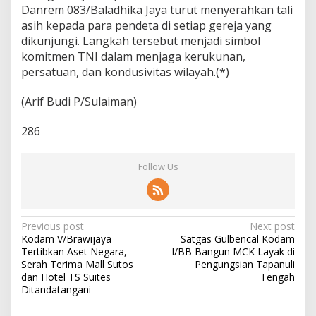
Danrem 083/Baladhika Jaya turut menyerahkan tali
asih kepada para pendeta di setiap gereja yang
dikunjungi. Langkah tersebut menjadi simbol
komitmen TNI dalam menjaga kerukunan,
persatuan, dan kondusivitas wilayah.(*)
(Arif Budi P/Sulaiman)
286
Follow Us
P
Previous post
Next post
Kodam V/Brawijaya
Satgas Gulbencal Kodam
o
Tertibkan Aset Negara,
I/BB Bangun MCK Layak di
s
Serah Terima Mall Sutos
Pengungsian Tapanuli
dan Hotel TS Suites
Tengah
t
Ditandatangani
n