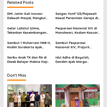
Related Posts
a
v
DMI Jatim Gali Inovasi
Satgas Yonif 123/Rajawali
i
Dakwah Masjid, Rangkul
Kawal Peresmian Gereja di
g
Gen Z hingga UMKM
Mappi, Sinergi TNI dan
Warga Perkuat Stabilitas
Gelar Lailatul Ijtima,
Pesparawi Nasional XIV di
a
Papua Selatan
Tekankan Keseimbangan
Manokwari, Kodam Kasuari
t
Teknologi dan Akhlak
Gaungkan Kebersamaan
i
Sambut 1 Muharram 1448 H,
Sambut Pesparawi
Kodim Surakarta Ajak
Nasional XIV, Prajurit
o
Refleksi dan Perkuat
Kodam Kasuari Bersihkan
n
Semangat Kebersamaan
Manokwari
Seribu Anak TK dan RA di
Idul Adha di Boyolali,
Diwek Belajar Makna Haji
Dandim Ajak Warga
Lewat Manasik yang Ceria
Meneguhkan Semangat
Berbagi dan Kepedulian
Sosial
Don't Miss