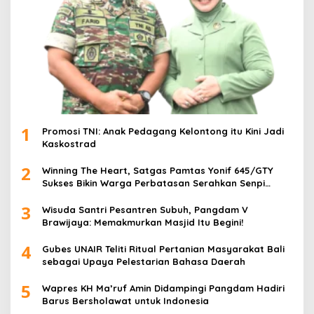
1
Promosi TNI: Anak Pedagang Kelontong itu Kini Jadi
Kaskostrad
2
Winning The Heart, Satgas Pamtas Yonif 645/GTY
Sukses Bikin Warga Perbatasan Serahkan Senpi
Rakitan
3
Wisuda Santri Pesantren Subuh, Pangdam V
Brawijaya: Memakmurkan Masjid Itu Begini!
4
Gubes UNAIR Teliti Ritual Pertanian Masyarakat Bali
sebagai Upaya Pelestarian Bahasa Daerah
5
Wapres KH Ma’ruf Amin Didampingi Pangdam Hadiri
Barus Bersholawat untuk Indonesia