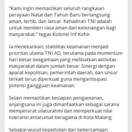
2
“Kami ingin memastikan seluruh rangkaian
5
d
perayaan Natal dan Tahun Baru berlangsung
a
aman, tertib, dan lancar. Kehadiran TNI adalah
n
untuk memberi rasa aman dan ketenangan bagi
T
masyarakat,” tegas Kolonel Inf Kohir.
a
h
u
Ia menekankan, stabilitas keamanan menjadi
n
prioritas utama TNI AD, terutama pada momentum
B
hari besar keagamaan yang melibatkan aktivitas
a
masyarakat dalam jumlah besar. Sinergi dengan
r
aparat kepolisian, pemerintah daerah, dan unsur
u
2
terkait terus diperkuat guna mengantisipasi
0
potensi gangguan keamanan.
2
6
Selain memastikan kesiapan pengamanan,
anjangsana ini juga dimanfaatkan sebagai sarana
mempererat silaturahmi dan memperkuat nilai
toleransi antarumat beragama di Kota Malang.
Sebagai wujud kepedulian dan kebersamaan,