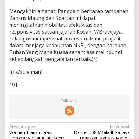
Mengakhiri amanat, Pangdam berharap tambahan
Ransus Maung dan Spartan ini dapat
meningkatkan mobilitas, efektivitas dan
responsivitas satuan jajaran Kodam V/Brawijaya,
sekaligus memperkuat profesionalisme prajurit
dalam menjaga kedaulatan NKRI, dengan harapan
Tuhan Yang Maha Kuasa senantiasa melindungi
setiap langkah pengabdian terbaik.(*)
(rils/sulaiman)
191
Follow Us
P
Previous post
Next post
Wamen Transmigrasi
Danrem 083/Baladhika Jaya
o
Dorong Barelang Jadi Sentra
Tegaskan Ransus Maung