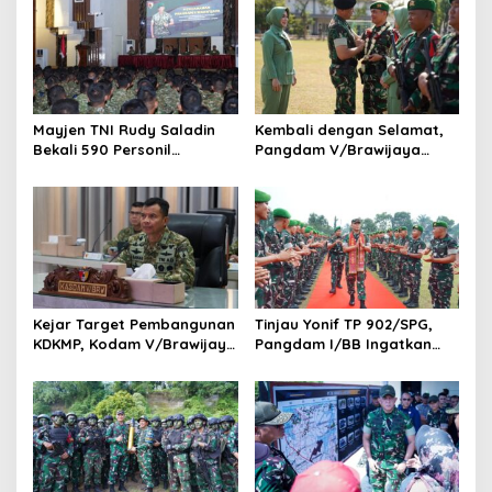
Mayjen TNI Rudy Saladin
Kembali dengan Selamat,
Bekali 590 Personil
Pangdam V/Brawijaya
Pengawak Brigif dan Yonif
Apresiasi Dedikasi Prajurit
TP Jajaran Kodam
Satgas Yonif 521/DY di
V/Brawijaya
Perbatasan RI-PNG
Kejar Target Pembangunan
Tinjau Yonif TP 902/SPG,
KDKMP, Kodam V/Brawijaya
Pangdam I/BB Ingatkan
Petakan Kendala di
Prajurit Jaga Disiplin dan
Lapangan
Marwah TNI