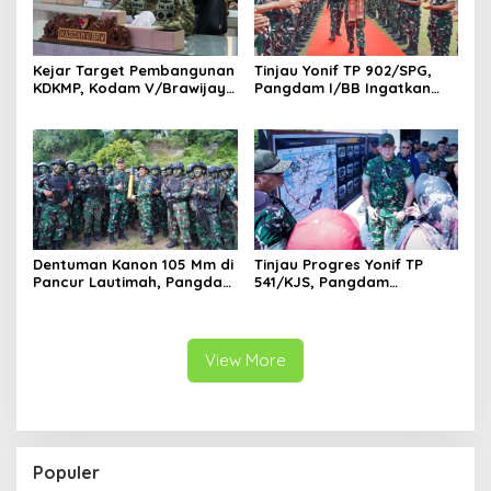
Kejar Target Pembangunan
Tinjau Yonif TP 902/SPG,
KDKMP, Kodam V/Brawijaya
Pangdam I/BB Ingatkan
Petakan Kendala di
Prajurit Jaga Disiplin dan
Lapangan
Marwah TNI
Dentuman Kanon 105 Mm di
Tinjau Progres Yonif TP
Pancur Lautimah, Pangdam
541/KJS, Pangdam
I/BB Uji Kesiapan Tempur
V/Brawijaya: Kehadiran TNI
Prajurit Naga Karimata
Harus Bermanfaat bagi
Warga
View More
Populer