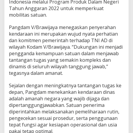
Indonesia melalui Program Produk Dalam Negeri
m
Tahun Anggaran 2022 untuk memperkuat
V
/
mobilitas satuan.
B
r
Pangdam V/Brawijaya menegaskan penyerahan
a
kendaraan ini merupakan wujud nyata perhatian
w
dan komitmen pemerintah terhadap TNI AD di
i
j
wilayah Kodam V/Brawijaya. “Dukungan ini menjadi
a
pengganda kemampuan satuan dalam menjawab
y
tantangan tugas yang semakin kompleks dan
a
dinamis di seluruh wilayah tanggung jawab,”
tegasnya dalam amanat.
Sejalan dengan meningkatnya tantangan tugas ke
depan, Pangdam menekankan kendaraan dinas
adalah amanah negara yang wajib dijaga dan
dipertanggungjawabkan. Satuan penerima
diperintahkan melaksanakan pemeliharaan rutin,
pengecekan sesuai prosedur, serta penggunaan
tepat fungsi agar kesiapan operasional dan usia
pakai tetap optimal.