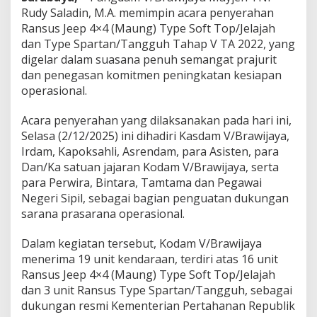
t
Rudy Saladin, M.A. memimpin acara penyerahan
M
Ransus Jeep 4×4 (Maung) Type Soft Top/Jelajah
o
dan Type Spartan/Tangguh Tahap V TA 2022, yang
b
i
digelar dalam suasana penuh semangat prajurit
l
dan penegasan komitmen peningkatan kesiapan
i
operasional.
t
a
Acara penyerahan yang dilaksanakan pada hari ini,
s
O
Selasa (2/12/2025) ini dihadiri Kasdam V/Brawijaya,
p
Irdam, Kapoksahli, Asrendam, para Asisten, para
e
Dan/Ka satuan jajaran Kodam V/Brawijaya, serta
r
para Perwira, Bintara, Tamtama dan Pegawai
a
Negeri Sipil, sebagai bagian penguatan dukungan
s
i
sarana prasarana operasional.
o
n
Dalam kegiatan tersebut, Kodam V/Brawijaya
a
menerima 19 unit kendaraan, terdiri atas 16 unit
l
Ransus Jeep 4×4 (Maung) Type Soft Top/Jelajah
K
o
dan 3 unit Ransus Type Spartan/Tangguh, sebagai
d
dukungan resmi Kementerian Pertahanan Republik
a