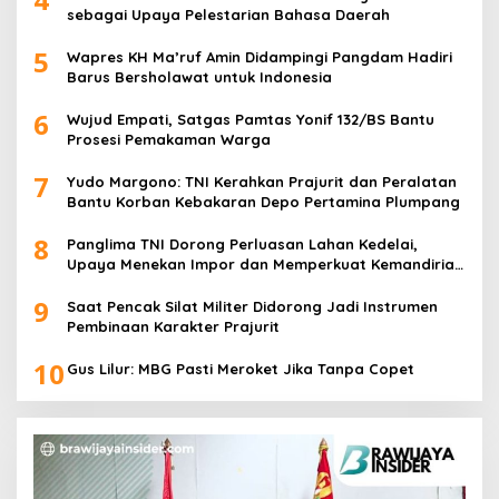
sebagai Upaya Pelestarian Bahasa Daerah
5
Wapres KH Ma’ruf Amin Didampingi Pangdam Hadiri
Barus Bersholawat untuk Indonesia
6
Wujud Empati, Satgas Pamtas Yonif 132/BS Bantu
Prosesi Pemakaman Warga
7
Yudo Margono: TNI Kerahkan Prajurit dan Peralatan
Bantu Korban Kebakaran Depo Pertamina Plumpang
8
Panglima TNI Dorong Perluasan Lahan Kedelai,
Upaya Menekan Impor dan Memperkuat Kemandirian
Pangan
9
Saat Pencak Silat Militer Didorong Jadi Instrumen
Pembinaan Karakter Prajurit
10
Gus Lilur: MBG Pasti Meroket Jika Tanpa Copet