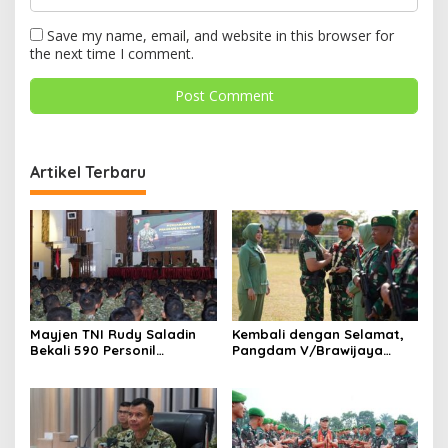
Save my name, email, and website in this browser for
the next time I comment.
Artikel Terbaru
Mayjen TNI Rudy Saladin
Kembali dengan Selamat,
Bekali 590 Personil
Pangdam V/Brawijaya
Pengawak Brigif dan Yonif
Apresiasi Dedikasi Prajurit
TP Jajaran Kodam
Satgas Yonif 521/DY di
V/Brawijaya
Perbatasan RI-PNG