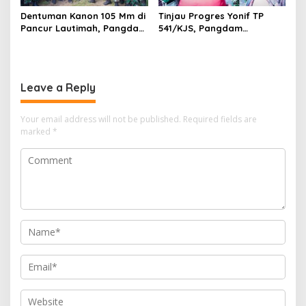
Dentuman Kanon 105 Mm di
Tinjau Progres Yonif TP
Pancur Lautimah, Pangdam
541/KJS, Pangdam
I/BB Uji Kesiapan Tempur
V/Brawijaya: Kehadiran TNI
Prajurit Naga Karimata
Harus Bermanfaat bagi
Warga
Leave a Reply
Your email address will not be published.
Required fields are
marked
*