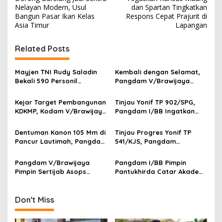
s
Nelayan Modern, Usul
dan Spartan Tingkatkan
Bangun Pasar Ikan Kelas
Respons Cepat Prajurit di
t
Asia Timur
Lapangan
n
Related Posts
a
v
Mayjen TNI Rudy Saladin
Kembali dengan Selamat,
i
Bekali 590 Personil
Pangdam V/Brawijaya
g
Pengawak Brigif dan Yonif
Apresiasi Dedikasi Prajurit
TP Jajaran Kodam
Satgas Yonif 521/DY di
Kejar Target Pembangunan
Tinjau Yonif TP 902/SPG,
a
V/Brawijaya
Perbatasan RI-PNG
KDKMP, Kodam V/Brawijaya
Pangdam I/BB Ingatkan
t
Petakan Kendala di
Prajurit Jaga Disiplin dan
Lapangan
Marwah TNI
i
Dentuman Kanon 105 Mm di
Tinjau Progres Yonif TP
Pancur Lautimah, Pangdam
541/KJS, Pangdam
o
I/BB Uji Kesiapan Tempur
V/Brawijaya: Kehadiran TNI
n
Prajurit Naga Karimata
Harus Bermanfaat bagi
Pangdam V/Brawijaya
Pangdam I/BB Pimpin
Warga
Pimpin Sertijab Asops
Pantukhirda Catar Akademi
Kasdam, Perkuat
TNI 2026, Tegaskan Seleksi
Profesionalisme dan
Bersih dan Tanpa Pungli
Kesiapan Operasional
Don't Miss
Satuan