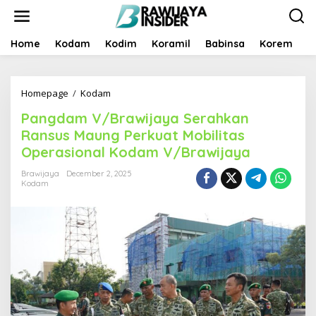
S
k
i
p
Home
Kodam
Kodim
Koramil
Babinsa
Korem
B
t
o
c
Homepage
/
Kodam
P
o
a
n
Pangdam V/Brawijaya Serahkan
n
t
g
e
Ransus Maung Perkuat Mobilitas
d
n
Operasional Kodam V/Brawijaya
a
t
m
Brawijaya
December 2, 2025
V
Kodam
/
B
r
a
w
i
j
a
y
a