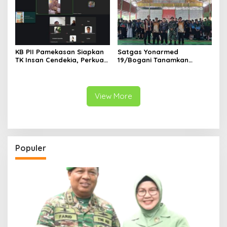
KB PII Pamekasan Siapkan
Satgas Yonarmed
TK Insan Cendekia, Perkuat
19/Bogani Tanamkan
Fondasi Karakter Generasi
Nasionalisme Pelajar
Bangsa Sejak Dini
Perbatasan
View More
Populer