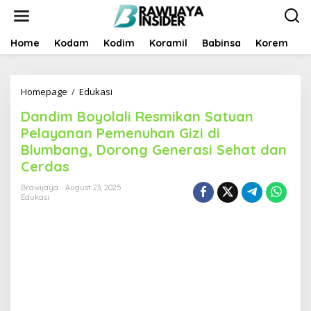
S
k
i
p
Home
Kodam
Kodim
Koramil
Babinsa
Korem
B
t
o
c
Homepage
/
Edukasi
D
o
a
n
Dandim Boyolali Resmikan Satuan
n
t
d
e
Pelayanan Pemenuhan Gizi di
i
n
Blumbang, Dorong Generasi Sehat dan
m
t
Cerdas
B
o
Brawijaya
August 23, 2025
y
Edukasi
o
l
a
l
i
R
e
s
m