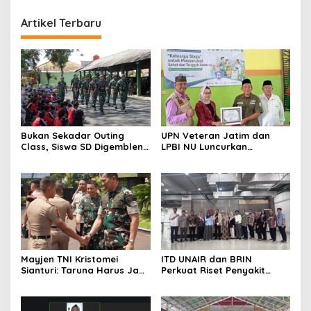
Artikel Terbaru
Bukan Sekadar Outing
UPN Veteran Jatim dan
Class, Siswa SD Digembleng
LPBI NU Luncurkan
Disiplin ala TNI
“Keluarga Siaga” Perkuat
Ketangguhan Bencana
Mayjen TNI Kristomei
ITD UNAIR dan BRIN
Sianturi: Taruna Harus Jadi
Perkuat Riset Penyakit
Teladan di Sekolah Rakyat
Tropis untuk Kemandirian
Kesehatan Nasional