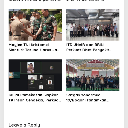
Disiplin ala TNI
“Keluarga Siaga” Perkuat
Ketangguhan Bencana
Mayjen TNI Kristomei
ITD UNAIR dan BRIN
Sianturi: Taruna Harus Jadi
Perkuat Riset Penyakit
Teladan di Sekolah Rakyat
Tropis untuk Kemandirian
Kesehatan Nasional
KB PII Pamekasan Siapkan
Satgas Yonarmed
TK Insan Cendekia, Perkuat
19/Bogani Tanamkan
Fondasi Karakter Generasi
Nasionalisme Pelajar
Bangsa Sejak Dini
Perbatasan
Leave a Reply