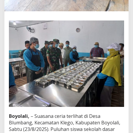
e
n
e
r
a
s
i
S
e
h
a
t
d
a
n
C
e
r
d
a
s
Boyolali,
– Suasana ceria terlihat di Desa
Blumbang, Kecamatan Klego, Kabupaten Boyolali,
Sabtu (23/8/2025). Puluhan siswa sekolah dasar