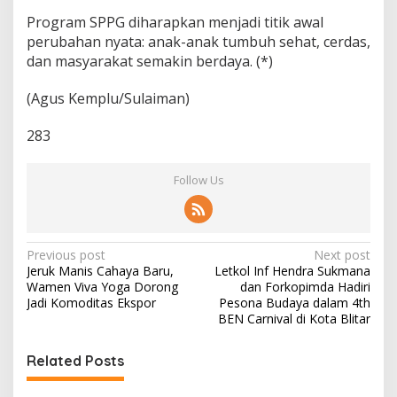
Program SPPG diharapkan menjadi titik awal
perubahan nyata: anak-anak tumbuh sehat, cerdas,
dan masyarakat semakin berdaya. (*)
(Agus Kemplu/Sulaiman)
283
Follow Us
P
Previous post
Next post
Jeruk Manis Cahaya Baru,
Letkol Inf Hendra Sukmana
o
Wamen Viva Yoga Dorong
dan Forkopimda Hadiri
s
Jadi Komoditas Ekspor
Pesona Budaya dalam 4th
BEN Carnival di Kota Blitar
t
n
Related Posts
a