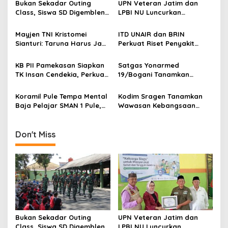
v
Bukan Sekadar Outing
UPN Veteran Jatim dan
Class, Siswa SD Digembleng
LPBI NU Luncurkan
i
Disiplin ala TNI
“Keluarga Siaga” Perkuat
g
Ketangguhan Bencana
Mayjen TNI Kristomei
ITD UNAIR dan BRIN
Sianturi: Taruna Harus Jadi
Perkuat Riset Penyakit
a
Teladan di Sekolah Rakyat
Tropis untuk Kemandirian
t
Kesehatan Nasional
KB PII Pamekasan Siapkan
Satgas Yonarmed
i
TK Insan Cendekia, Perkuat
19/Bogani Tanamkan
Fondasi Karakter Generasi
Nasionalisme Pelajar
o
Bangsa Sejak Dini
Perbatasan
Koramil Pule Tempa Mental
Kodim Sragen Tanamkan
n
Baja Pelajar SMAN 1 Pule,
Wawasan Kebangsaan
Mountaineering Jadi
Saat MPLS, Ingatkan
Wahana Pendidikan
Pelajar Tentang Hal Ini
Karakter
Don't Miss
Bukan Sekadar Outing
UPN Veteran Jatim dan
Class, Siswa SD Digembleng
LPBI NU Luncurkan