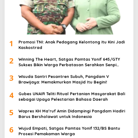
1
Promosi TNI: Anak Pedagang Kelontong itu Kini Jadi
Kaskostrad
2
Winning The Heart, Satgas Pamtas Yonif 645/GTY
Sukses Bikin Warga Perbatasan Serahkan Senpi
Rakitan
3
Wisuda Santri Pesantren Subuh, Pangdam V
Brawijaya: Memakmurkan Masjid Itu Begini!
4
Gubes UNAIR Teliti Ritual Pertanian Masyarakat Bali
sebagai Upaya Pelestarian Bahasa Daerah
5
Wapres KH Ma’ruf Amin Didampingi Pangdam Hadiri
Barus Bersholawat untuk Indonesia
6
Wujud Empati, Satgas Pamtas Yonif 132/BS Bantu
Prosesi Pemakaman Warga