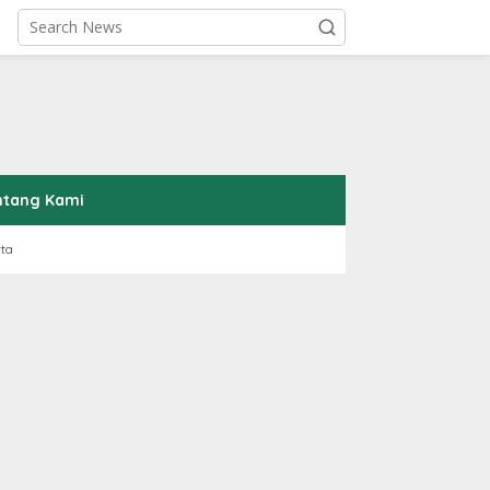
ntang Kami
rta