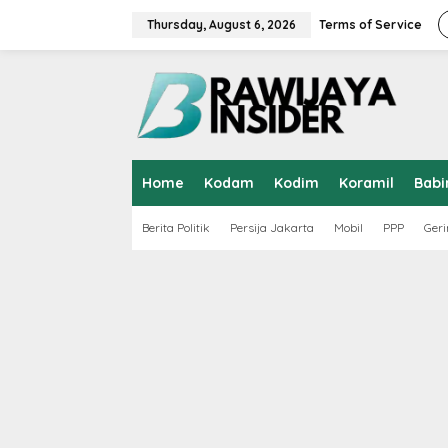
S
k
Thursday, August 6, 2026
Terms of Service
i
p
t
o
c
o
n
t
Home
Kodam
Kodim
Koramil
Babi
e
n
t
Berita Politik
Persija Jakarta
Mobil
PPP
Geri