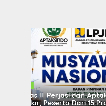
Ekonomi
,
IDE
iap
MENGHARGAI DIRI SEN
dir
Bentangan Tambang