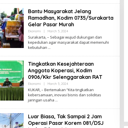
W
I
Bantu Masyarakat Jelang
J
A
Ramadhan, Kodim 0735/Surakarta
Y
A
Gelar Pasar Murah
Ekonomi
|
March 5, 2024
B
Y
Surakarta, – Sebagai wujud dukungan dan
B
kepedulian agar masyarakat dapat memenuhi
R
kebutuhan
A
W
I
J
Tingkatkan Kesejahteraan
A
Y
Anggota Koperasi, Kodim
A
0906/Kkr Selenggarakan RAT
Ekonomi
|
March 5, 2024
B
Y
KUKAR, – Bertemakan “Kita tingkatkan
B
kebersamaan, inovasi bisnis dan soliditas
R
jaringan usaha
A
W
I
J
Luar Biasa, Tak Sampai 2 Jam
A
Y
Operasi Pasar Korem 081/DSJ
A