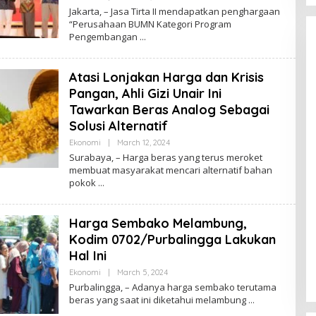
Y
Jakarta, – Jasa Tirta II mendapatkan penghargaan
B
“Perusahaan BUMN Kategori Program
R
Pengembangan
A
W
I
J
Atasi Lonjakan Harga dan Krisis
A
Y
Pangan, Ahli Gizi Unair Ini
A
Tawarkan Beras Analog Sebagai
Solusi Alternatif
Ekonomi
|
March 12, 2024
B
Y
Surabaya, – Harga beras yang terus meroket
B
membuat masyarakat mencari alternatif bahan
R
pokok
A
W
I
J
Harga Sembako Melambung,
A
Y
Kodim 0702/Purbalingga Lakukan
A
Hal Ini
Ekonomi
|
March 5, 2024
B
Y
Purbalingga, – Adanya harga sembako terutama
B
beras yang saat ini diketahui melambung
R
A