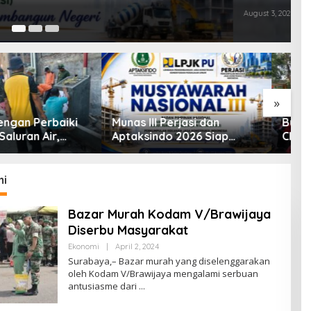
Au
»
II Perjasi dan
Bukan Sekadar Outing
K
indo 2026 Siap
Class, Siswa SD
S
, Peserta Dari 15
Digembleng Disiplin ala TNI
Y
i Akan Hadir
P
d
mi
Bazar Murah Kodam V/Brawijaya
Diserbu Masyarakat
Ekonomi
|
April 2, 2024
B
Y
Surabaya,– Bazar murah yang diselenggarakan
B
oleh Kodam V/Brawijaya mengalami serbuan
R
antusiasme dari
A
W
I