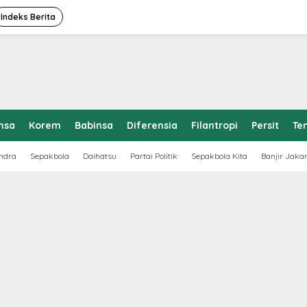
Indeks Berita
nsa
Korem
Babinsa
Diferensia
Filantropi
Persit
Te
ndra
Sepakbola
Daihatsu
Partai Politik
Sepakbola Kita
Banjir Jaka