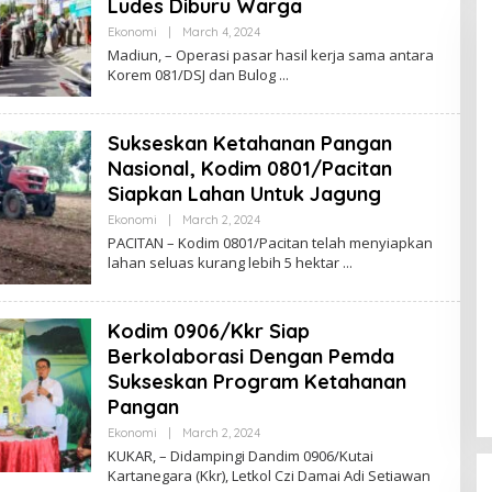
Ludes Diburu Warga
Ekonomi
|
March 4, 2024
B
Y
Madiun, – Operasi pasar hasil kerja sama antara
B
Korem 081/DSJ dan Bulog
R
A
W
I
Sukseskan Ketahanan Pangan
J
A
Nasional, Kodim 0801/Pacitan
Y
A
Siapkan Lahan Untuk Jagung
Ekonomi
|
March 2, 2024
B
Y
PACITAN – Kodim 0801/Pacitan telah menyiapkan
B
lahan seluas kurang lebih 5 hektar
R
A
W
I
Kodim 0906/Kkr Siap
J
A
Berkolaborasi Dengan Pemda
Y
A
Sukseskan Program Ketahanan
Pangan
Ekonomi
|
March 2, 2024
B
Y
KUKAR, – Didampingi Dandim 0906/Kutai
B
Kartanegara (Kkr), Letkol Czi Damai Adi Setiawan
R