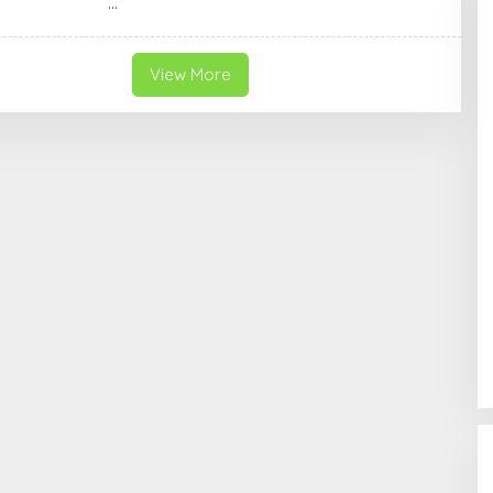
A
W
I
J
A
View More
Y
A