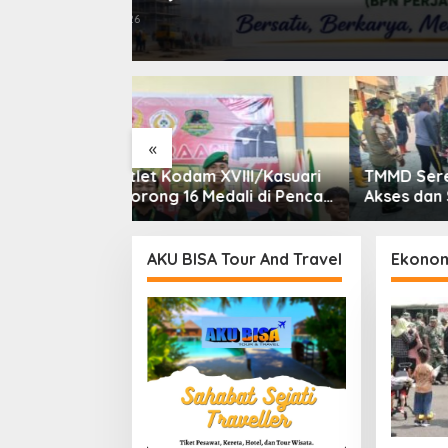
August 3, 2026
«
XVIII/Kasuari
TMMD Serengan Perbaiki
Munas I
edali di Pencak
Akses dan Saluran Air,
Aptaks
Gubernur Papua
Warga Gotong Royong
Digelar
Provins
AKU BISA Tour And Travel
Ekono