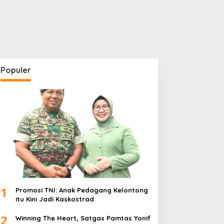
Populer
Ekonomi
1
Promosi TNI: Anak Pedagang Kelontong
Pangdam V/Brawijaya Tutup Dik
itu Kini Jadi Kaskostrad
Sarjana Siap Jadi Motor Pengg
2
Winning The Heart, Satgas Pamtas Yonif