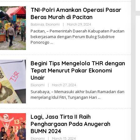
J
A
TNI-Polri Amankan Operasi Pasar
Y
A
Beras Murah di Pacitan
Babinsa
,
Ekonomi
|
March 29, 2024
B
Y
Pacitan, – Pemerintah Daerah Kabupaten Pacitan
B
bekerjasama dengan Perum Bulog Subdrive
R
Ponorogo
A
W
I
J
A
Begini Tips Mengelola THR dengan
Y
A
Tepat Menurut Pakar Ekonomi
Unair
Ekonomi
|
March 27, 2024
B
Y
Surabaya, – Memasuki akhir bulan Ramadan dan
B
menjelang Idul Fitri, Tunjangan Hari
R
A
W
I
Lagi, Jasa Tirta II Raih
J
A
Penghargaan Pada Anugerah
Y
A
BUMN 2024
Ekonomi
|
March 15, 2024
B