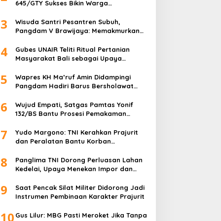
645/GTY Sukses Bikin Warga
Desa
gust 1, 2026
Perbatasan Serahkan Senpi Rakitan
3
Wisuda Santri Pesantren Subuh,
Pangdam V Brawijaya: Memakmurkan
Masjid Itu Begini!
4
Gubes UNAIR Teliti Ritual Pertanian
Masyarakat Bali sebagai Upaya
Pelestarian Bahasa Daerah
5
Wapres KH Ma’ruf Amin Didampingi
apolres Sanggau
Atlet Kodam XVIII/Kasuari
Pangdam Hadiri Barus Bersholawat
untuk Indonesia
ambangi Satgas Pamtas
Borong 16 Medali di Pencak
6
Wujud Empati, Satgas Pamtas Yonif
onarmed 19/Bogani,
Silat Piala Gubernur Papua
132/BS Bantu Prosesi Pemakaman
erkuat Soliditas TNI-Polri
Barat Daya
Warga
i Perbatasan
7
Yudo Margono: TNI Kerahkan Prajurit
dan Peralatan Bantu Korban
Kebakaran Depo Pertamina Plumpang
8
Panglima TNI Dorong Perluasan Lahan
Kedelai, Upaya Menekan Impor dan
Memperkuat Kemandirian Pangan
9
Saat Pencak Silat Militer Didorong Jadi
Instrumen Pembinaan Karakter Prajurit
10
Gus Lilur: MBG Pasti Meroket Jika Tanpa