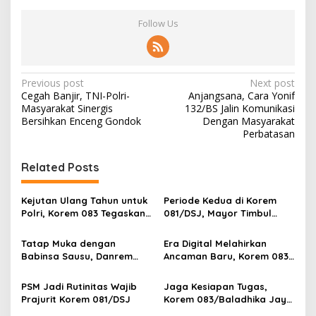
Follow Us
P
Previous post
Next post
Cegah Banjir, TNI-Polri-
Anjangsana, Cara Yonif
o
Masyarakat Sinergis
132/BS Jalin Komunikasi
s
Bersihkan Enceng Gondok
Dengan Masyarakat
Perbatasan
t
n
Related Posts
a
v
Kejutan Ulang Tahun untuk
Periode Kedua di Korem
Polri, Korem 083 Tegaskan
081/DSJ, Mayor Timbul
i
Sinergi Menjaga Kota
Resmi Jabat Kasilog
g
Malang
Tatap Muka dengan
Era Digital Melahirkan
Babinsa Sausu, Danrem
Ancaman Baru, Korem 083
a
Tadulako Kirim Pesan
Ajak Masyarakat Perkuat
t
Penting untuk Prajurit
Ketahanan Bangsa
PSM Jadi Rutinitas Wajib
Jaga Kesiapan Tugas,
i
Prajurit Korem 081/DSJ
Korem 083/Baladhika Jaya
Gelar Tes Kebugaran