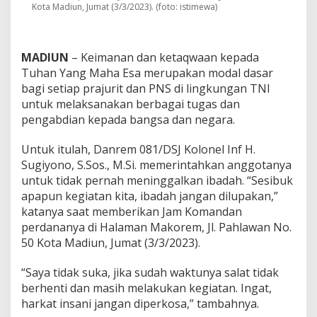
Kota Madiun, Jumat (3/3/2023). (foto: istimewa)
i
b
u
k
MADIUN
– Keimanan dan ketaqwaan kepada
A
p
Tuhan Yang Maha Esa merupakan modal dasar
a
bagi setiap prajurit dan PNS di lingkungan TNI
p
untuk melaksanakan berbagai tugas dan
u
pengabdian kepada bangsa dan negara.
n
,
J
Untuk itulah, Danrem 081/DSJ Kolonel Inf H.
a
Sugiyono, S.Sos., M.Si. memerintahkan anggotanya
n
untuk tidak pernah meninggalkan ibadah. “Sesibuk
g
apapun kegiatan kita, ibadah jangan dilupakan,”
a
katanya saat memberikan Jam Komandan
n
P
perdananya di Halaman Makorem, Jl. Pahlawan No.
e
50 Kota Madiun, Jumat (3/3/2023).
r
n
“Saya tidak suka, jika sudah waktunya salat tidak
a
berhenti dan masih melakukan kegiatan. Ingat,
h
T
harkat insani jangan diperkosa,” tambahnya.
i