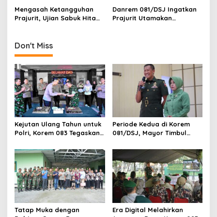
o
Prajurit
Mengasah Ketangguhan
Danrem 081/DSJ Ingatkan
n
Prajurit, Ujian Sabuk Hitam
Prajurit Utamakan
PSM Digelar di Korem
Keamanan Selama Cuti
051/Wijayakarta
Lebaran
Don't Miss
Kejutan Ulang Tahun untuk
Periode Kedua di Korem
Polri, Korem 083 Tegaskan
081/DSJ, Mayor Timbul
Sinergi Menjaga Kota
Resmi Jabat Kasilog
Malang
Tatap Muka dengan
Era Digital Melahirkan