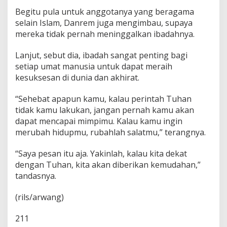
n
Begitu pula untuk anggotanya yang beragama
g
selain Islam, Danrem juga mengimbau, supaya
g
mereka tidak pernah meninggalkan ibadahnya.
a
l
k
Lanjut, sebut dia, ibadah sangat penting bagi
a
setiap umat manusia untuk dapat meraih
n
kesuksesan di dunia dan akhirat.
I
b
a
“Sehebat apapun kamu, kalau perintah Tuhan
d
tidak kamu lakukan, jangan pernah kamu akan
a
dapat mencapai mimpimu. Kalau kamu ingin
h
merubah hidupmu, rubahlah salatmu,” terangnya.
!
“Saya pesan itu aja. Yakinlah, kalau kita dekat
dengan Tuhan, kita akan diberikan kemudahan,”
tandasnya.
(rils/arwang)
211