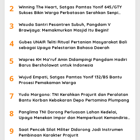
2
Winning The Heart, Satgas Pamtas Yonif 645/GTY
Sukses Bikin Warga Perbatasan Serahkan Senpi
Rakitan
3
Wisuda Santri Pesantren Subuh, Pangdam V
Brawijaya: Memakmurkan Masjid Itu Begini!
4
Gubes UNAIR Teliti Ritual Pertanian Masyarakat Bali
sebagai Upaya Pelestarian Bahasa Daerah
5
Wapres KH Ma’ruf Amin Didampingi Pangdam Hadiri
Barus Bersholawat untuk Indonesia
6
Wujud Empati, Satgas Pamtas Yonif 132/BS Bantu
Prosesi Pemakaman Warga
7
Yudo Margono: TNI Kerahkan Prajurit dan Peralatan
Bantu Korban Kebakaran Depo Pertamina Plumpang
8
Panglima TNI Dorong Perluasan Lahan Kedelai,
Upaya Menekan Impor dan Memperkuat Kemandirian
Pangan
9
Saat Pencak Silat Militer Didorong Jadi Instrumen
Pembinaan Karakter Prajurit