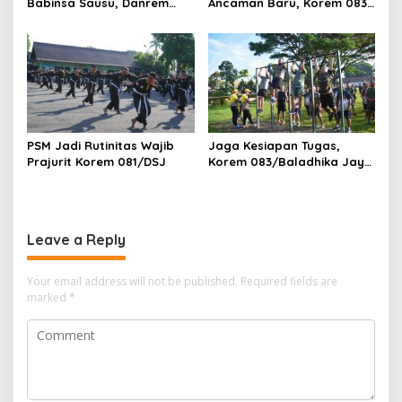
Babinsa Sausu, Danrem
Ancaman Baru, Korem 083
Tadulako Kirim Pesan
Ajak Masyarakat Perkuat
Penting untuk Prajurit
Ketahanan Bangsa
PSM Jadi Rutinitas Wajib
Jaga Kesiapan Tugas,
Prajurit Korem 081/DSJ
Korem 083/Baladhika Jaya
Gelar Tes Kebugaran
Prajurit
Leave a Reply
Your email address will not be published.
Required fields are
marked
*