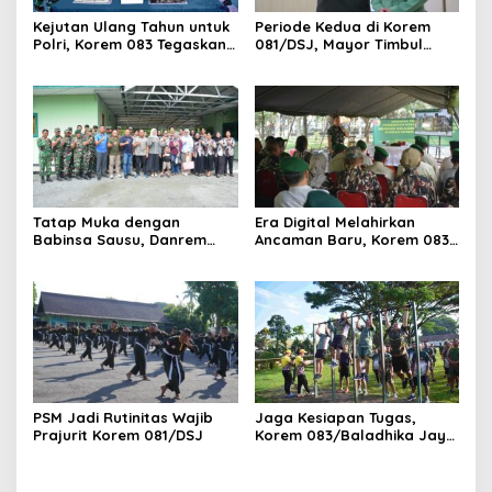
Kejutan Ulang Tahun untuk
Periode Kedua di Korem
Polri, Korem 083 Tegaskan
081/DSJ, Mayor Timbul
Sinergi Menjaga Kota
Resmi Jabat Kasilog
Malang
Tatap Muka dengan
Era Digital Melahirkan
Babinsa Sausu, Danrem
Ancaman Baru, Korem 083
Tadulako Kirim Pesan
Ajak Masyarakat Perkuat
Penting untuk Prajurit
Ketahanan Bangsa
PSM Jadi Rutinitas Wajib
Jaga Kesiapan Tugas,
Prajurit Korem 081/DSJ
Korem 083/Baladhika Jaya
Gelar Tes Kebugaran
Prajurit