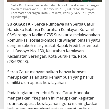
g
Serka Rumbawa dan Serda Catur Handoko saat komsos dengan
a
tokoh masyarakat di Jl. Bedoyo No. 150, Kelurahan Kemlayan
n
Kecamatan Serengan, Kota Surakarta, Rabu (28/6/2023). (foto:
W
agus kemplu)
a
SURAKARTA
– Serka Rumbawa dan Serda Catur
r
g
Handoko Babinsa Kelurahan Kemlayan Koramil
a
03/Serengan Kodim 0735 Surakarta melaksanakan
B
komunikasi sosial (komsos) di wilayah binaan yaitu
i
dengan tokoh masyarakat Bapak Fredi bertempat
n
di Jl. Bedoyo No. 150, Kelurahan Kemlayan
a
a
Kecamatan Serengan, Kota Surakarta, Rabu
n
(28/6/2023).
Serda Catur menyampaikan bahwa komsos
merupakan salah satu kemampuan yang harus
dimiliki oleh aparat kewilayahan.
Pada kegiatan tersebut Serda Catur Handoko
mengatakan, “kegiatan ini merupakan kegiatan
rutinitas aparat kewilayahan, guna meningkatkan
hubungan harmonisasi antara aparat teritorial