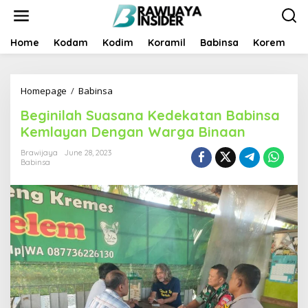
S
k
i
p
Home
Kodam
Kodim
Koramil
Babinsa
Korem
B
t
o
c
Homepage
/
Babinsa
B
o
e
n
Beginilah Suasana Kedekatan Babinsa
g
t
i
e
Kemlayan Dengan Warga Binaan
n
n
i
t
Brawijaya
June 28, 2023
Babinsa
l
a
h
S
u
a
s
a
n
a
K
e