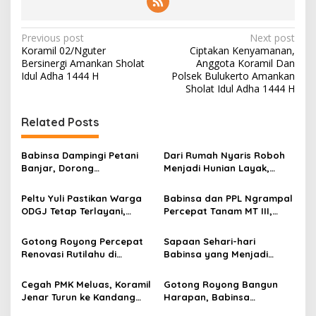
P
Previous post
Next post
Koramil 02/Nguter
Ciptakan Kenyamanan,
o
Bersinergi Amankan Sholat
Anggota Koramil Dan
s
Idul Adha 1444 H
Polsek Bulukerto Amankan
Sholat Idul Adha 1444 H
t
n
Related Posts
a
v
Babinsa Dampingi Petani
Dari Rumah Nyaris Roboh
Banjar, Dorong
Menjadi Hunian Layak,
i
Produktivitas dan
Babinsa Kedungwaru
g
Ketahanan Pangan
Wujudkan Harapan Ibu Feri
Peltu Yuli Pastikan Warga
Babinsa dan PPL Ngrampal
ODGJ Tetap Terlayani,
Percepat Tanam MT III,
a
Humanisme TNI Hadir di
Kejar Target Luas Tambah
t
Tengah Masyarakat
Tanam di Sragen
Gotong Royong Percepat
Sapaan Sehari-hari
i
Renovasi Rutilahu di
Babinsa yang Menjadi
Tulungagung, Babinsa
Jembatan Solusi bagi
o
Turun Langsung Bantu
Warga Desa
Cegah PMK Meluas, Koramil
Gotong Royong Bangun
n
Warga
Jenar Turun ke Kandang
Harapan, Babinsa
dan Ingatkan Peternak
Dampingi Program Rutilahu