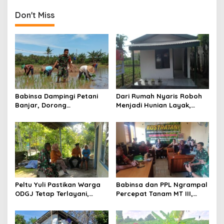
Waspadai Gejala Awal
bagi Warga Kurang Mampu
di Tulungagung
Don't Miss
Babinsa Dampingi Petani
Dari Rumah Nyaris Roboh
Banjar, Dorong
Menjadi Hunian Layak,
Produktivitas dan
Babinsa Kedungwaru
Ketahanan Pangan
Wujudkan Harapan Ibu Feri
Peltu Yuli Pastikan Warga
Babinsa dan PPL Ngrampal
ODGJ Tetap Terlayani,
Percepat Tanam MT III,
Humanisme TNI Hadir di
Kejar Target Luas Tambah
Tengah Masyarakat
Tanam di Sragen