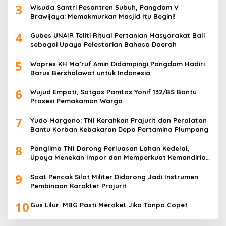
3
Wisuda Santri Pesantren Subuh, Pangdam V
Brawijaya: Memakmurkan Masjid Itu Begini!
4
Gubes UNAIR Teliti Ritual Pertanian Masyarakat Bali
sebagai Upaya Pelestarian Bahasa Daerah
5
Wapres KH Ma’ruf Amin Didampingi Pangdam Hadiri
Barus Bersholawat untuk Indonesia
6
Wujud Empati, Satgas Pamtas Yonif 132/BS Bantu
Prosesi Pemakaman Warga
7
Yudo Margono: TNI Kerahkan Prajurit dan Peralatan
Bantu Korban Kebakaran Depo Pertamina Plumpang
8
Panglima TNI Dorong Perluasan Lahan Kedelai,
Upaya Menekan Impor dan Memperkuat Kemandirian
Pangan
9
Saat Pencak Silat Militer Didorong Jadi Instrumen
Pembinaan Karakter Prajurit
10
Gus Lilur: MBG Pasti Meroket Jika Tanpa Copet