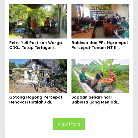
Ketahanan Pangan
Wujudkan Harapan Ibu Feri
Peltu Yuli Pastikan Warga
Babinsa dan PPL Ngrampal
ODGJ Tetap Terlayani,
Percepat Tanam MT III,
Humanisme TNI Hadir di
Kejar Target Luas Tambah
Tengah Masyarakat
Tanam di Sragen
Gotong Royong Percepat
Sapaan Sehari-hari
Renovasi Rutilahu di
Babinsa yang Menjadi
Tulungagung, Babinsa
Jembatan Solusi bagi
Turun Langsung Bantu
Warga Desa
Warga
View More