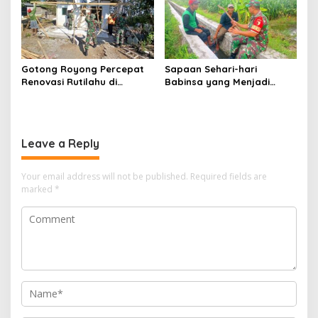
Gotong Royong Percepat
Sapaan Sehari-hari
Renovasi Rutilahu di
Babinsa yang Menjadi
Tulungagung, Babinsa
Jembatan Solusi bagi
Turun Langsung Bantu
Warga Desa
Warga
Leave a Reply
Your email address will not be published.
Required fields are
marked
*