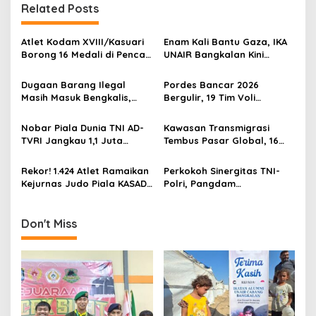
n
Related Posts
a
v
Atlet Kodam XVIII/Kasuari
Enam Kali Bantu Gaza, IKA
Borong 16 Medali di Pencak
UNAIR Bangkalan Kini
i
Silat Piala Gubernur Papua
Hidupkan Sumur untuk
g
Barat Daya
10.000 Pengungsi
Dugaan Barang Ilegal
Pordes Bancar 2026
Masih Masuk Bengkalis,
Bergulir, 19 Tim Voli
a
Desakan Perketat
Perebutkan Gelar Juara
t
Pengawasan Menguat
Nobar Piala Dunia TNI AD-
Kawasan Transmigrasi
i
TVRI Jangkau 1,1 Juta
Tembus Pasar Global, 16
Warga, UMKM Ikut
Ton Rajungan Dilepas ke
o
Terdongkrak
Amerika Serikat
Rekor! 1.424 Atlet Ramaikan
Perkokoh Sinergitas TNI-
n
Kejurnas Judo Piala KASAD
Polri, Pangdam
XVI 2026, KASAD: Lahirkan
XVIII/Kasuari Hadiri
Juara untuk Indonesia
Olahraga Bersama Hari
Bhayangkara ke-80 di
Don't Miss
Papua Barat