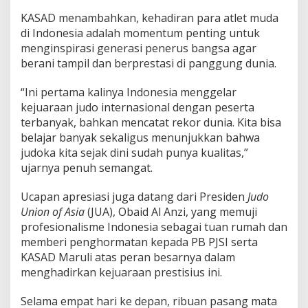
C
KASAD menambahkan, kehadiran para atlet muda
h
di Indonesia adalah momentum penting untuk
a
m
menginspirasi generasi penerus bangsa agar
p
berani tampil dan berprestasi di panggung dunia.
i
o
“Ini pertama kalinya Indonesia menggelar
n
kejuaraan judo internasional dengan peserta
s
h
terbanyak, bahkan mencatat rekor dunia. Kita bisa
i
belajar banyak sekaligus menunjukkan bahwa
p
judoka kita sejak dini sudah punya kualitas,”
2
ujarnya penuh semangat.
0
2
5
Ucapan apresiasi juga datang dari Presiden
Judo
Union of Asia
(JUA), Obaid Al Anzi, yang memuji
profesionalisme Indonesia sebagai tuan rumah dan
memberi penghormatan kepada PB PJSI serta
KASAD Maruli atas peran besarnya dalam
menghadirkan kejuaraan prestisius ini.
Selama empat hari ke depan, ribuan pasang mata