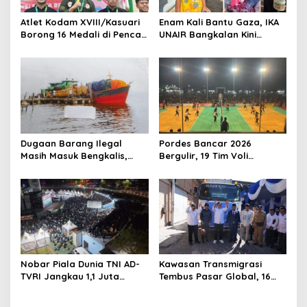
Atlet Kodam XVIII/Kasuari
Enam Kali Bantu Gaza, IKA
Borong 16 Medali di Pencak
UNAIR Bangkalan Kini
Silat Piala Gubernur Papua
Hidupkan Sumur untuk
Barat Daya
10.000 Pengungsi
Dugaan Barang Ilegal
Pordes Bancar 2026
Masih Masuk Bengkalis,
Bergulir, 19 Tim Voli
Desakan Perketat
Perebutkan Gelar Juara
Pengawasan Menguat
Nobar Piala Dunia TNI AD-
Kawasan Transmigrasi
TVRI Jangkau 1,1 Juta
Tembus Pasar Global, 16
Warga, UMKM Ikut
Ton Rajungan Dilepas ke
Terdongkrak
Amerika Serikat