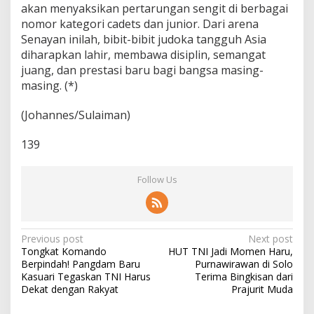
akan menyaksikan pertarungan sengit di berbagai
nomor kategori cadets dan junior. Dari arena
Senayan inilah, bibit-bibit judoka tangguh Asia
diharapkan lahir, membawa disiplin, semangat
juang, dan prestasi baru bagi bangsa masing-
masing. (*)
(Johannes/Sulaiman)
139
Follow Us
P
Previous post
Next post
Tongkat Komando
HUT TNI Jadi Momen Haru,
o
Berpindah! Pangdam Baru
Purnawirawan di Solo
s
Kasuari Tegaskan TNI Harus
Terima Bingkisan dari
Dekat dengan Rakyat
Prajurit Muda
t