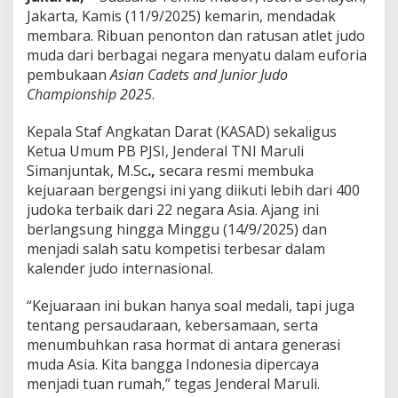
u
Jakarta, Kamis (11/9/2025) kemarin, mendadak
k
membara. Ribuan penonton dan ratusan atlet judo
a
muda dari berbagai negara menyatu dalam euforia
A
s
pembukaan
Asian Cadets and Junior Judo
i
Championship 2025
.
a
n
Kepala Staf Angkatan Darat (KASAD) sekaligus
C
Ketua Umum PB PJSI, Jenderal TNI Maruli
a
d
Simanjuntak, M.Sc
.,
secara resmi membuka
e
kejuaraan bergengsi ini yang diikuti lebih dari 400
t
judoka terbaik dari 22 negara Asia. Ajang ini
s
berlangsung hingga Minggu (14/9/2025) dan
&
menjadi salah satu kompetisi terbesar dalam
J
u
kalender judo internasional.
n
i
“Kejuaraan ini bukan hanya soal medali, tapi juga
o
tentang persaudaraan, kebersamaan, serta
r
menumbuhkan rasa hormat di antara generasi
J
u
muda Asia. Kita bangga Indonesia dipercaya
d
menjadi tuan rumah,” tegas Jenderal Maruli.
o