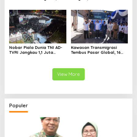
Desakan Perketat
Perebutkan Gelar Juara
Pengawasan Menguat
Nobar Piala Dunia TNI AD-
Kawasan Transmigrasi
TVRI Jangkau 1,1 Juta
Tembus Pasar Global, 16
Warga, UMKM Ikut
Ton Rajungan Dilepas ke
Terdongkrak
Amerika Serikat
View More
Populer