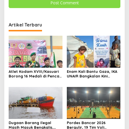
Artikel Terbaru
Atlet Kodam XVIII/Kasuari
Enam Kali Bantu Gaza, IKA
Borong 16 Medali di Pencak
UNAIR Bangkalan Kini
Silat Piala Gubernur Papua
Hidupkan Sumur untuk
Barat Daya
10.000 Pengungsi
Dugaan Barang Ilegal
Pordes Bancar 2026
Masih Masuk Bengkalis,
Bergulir, 19 Tim Voli