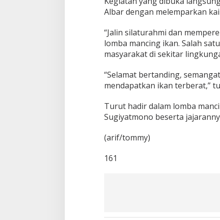
Kegiatan yang dibuka langsun
e
n
Albar dengan melemparkan kai
s
i
“Jalin silaturahmi dan mempere
M
lomba mancing ikan. Salah satu
a
masyarakat di sekitar lingkun
s
y
a
“Selamat bertanding, semang
r
mendapatkan ikan terberat,” t
a
k
Turut hadir dalam lomba manci
a
Sugiyatmono beserta jajaranny
t
!
(arif/tommy)
161