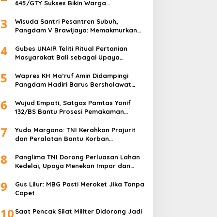
645/GTY Sukses Bikin Warga
Perbatasan Serahkan Senpi Rakitan
3
Wisuda Santri Pesantren Subuh,
Pangdam V Brawijaya: Memakmurkan
Masjid Itu Begini!
4
Gubes UNAIR Teliti Ritual Pertanian
Masyarakat Bali sebagai Upaya
Pelestarian Bahasa Daerah
5
Wapres KH Ma’ruf Amin Didampingi
Pangdam Hadiri Barus Bersholawat
untuk Indonesia
6
Wujud Empati, Satgas Pamtas Yonif
132/BS Bantu Prosesi Pemakaman
Warga
7
Yudo Margono: TNI Kerahkan Prajurit
dan Peralatan Bantu Korban
Kebakaran Depo Pertamina Plumpang
8
Panglima TNI Dorong Perluasan Lahan
Kedelai, Upaya Menekan Impor dan
Memperkuat Kemandirian Pangan
9
Gus Lilur: MBG Pasti Meroket Jika Tanpa
Copet
10
Saat Pencak Silat Militer Didorong Jadi