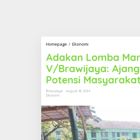
Homepage
/
Ekonomi
A
d
Adakan Lomba Man
a
k
V/Brawijaya: Ajan
a
n
Potensi Masyarakat
L
o
m
Brawijaya
August 18, 2024
b
Ekonomi
a
M
a
n
c
i
n
g