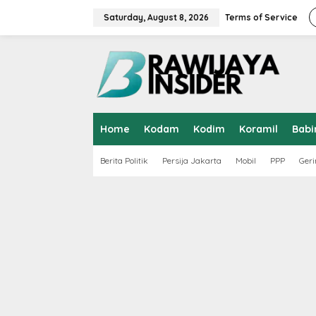
S
k
Saturday, August 8, 2026
Terms of Service
i
p
t
o
c
o
n
t
Home
Kodam
Kodim
Koramil
Babi
e
n
t
Berita Politik
Persija Jakarta
Mobil
PPP
Geri