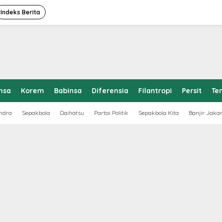
Indeks Berita
nsa
Korem
Babinsa
Diferensia
Filantropi
Persit
Te
ndra
Sepakbola
Daihatsu
Partai Politik
Sepakbola Kita
Banjir Jaka