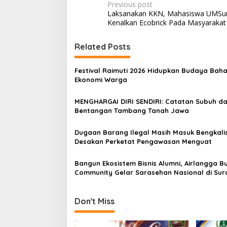
P
Previous post
Laksanakan KKN, Mahasiswa UMSur
o
Kenalkan Ecobrick Pada Masyarakat
s
t
Related Posts
n
Festival Raimuti 2026 Hidupkan Budaya Baha
a
Ekonomi Warga
v
MENGHARGAI DIRI SENDIRI: Catatan Subuh da
i
Bentangan Tambang Tanah Jawa
g
a
Dugaan Barang Ilegal Masih Masuk Bengkalis
Desakan Perketat Pengawasan Menguat
t
i
Bangun Ekosistem Bisnis Alumni, Airlangga B
Community Gelar Sarasehan Nasional di Su
o
n
Don't Miss