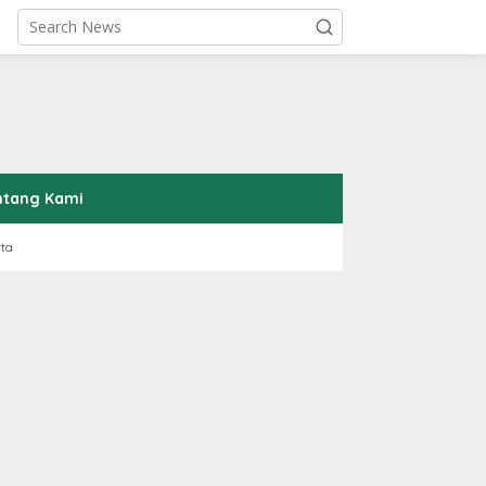
ntang Kami
rta