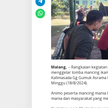
a
n
g
K
o
m
s
o
s
d
a
n
B
e
r
d
Malang,
– Rangkaian kegiatan
a
menggelar lomba mancing ikan 
y
Kalimasada Gg Gumuk Asrama Dok
a
Minggu (18/8/2024).
k
a
n
Animo peserta mancing mania l
P
mania dan masyarakat yang me
o
t