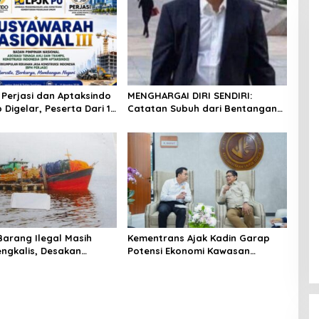
 Perjasi dan Aptaksindo
MENGHARGAI DIRI SENDIRI:
 Digelar, Peserta Dari 15
Catatan Subuh dari Bentangan
Akan Hadir
Tambang Tanah Jawa
arang Ilegal Masih
Kementrans Ajak Kadin Garap
ngkalis, Desakan
Potensi Ekonomi Kawasan
t Pengawasan Menguat
Transmigrasi