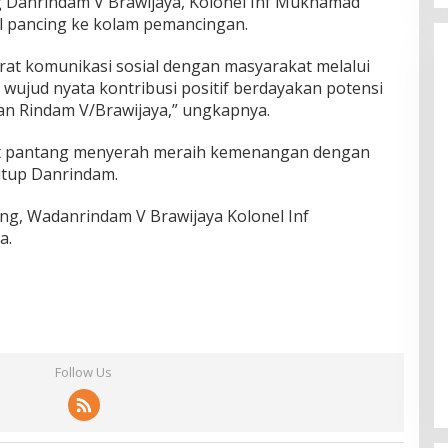
g Danrindam V Brawijaya, Kolonel Inf Mukhamad
l pancing ke kolam pemancingan.
rat komunikasi sosial dengan masyarakat melalui
 wujud nyata kontribusi positif berdayakan potensi
gan Rindam V/Brawijaya,” ungkapnya.
at pantang menyerah meraih kemenangan dengan
utup Danrindam.
ng, Wadanrindam V Brawijaya Kolonel Inf
a.
Follow Us