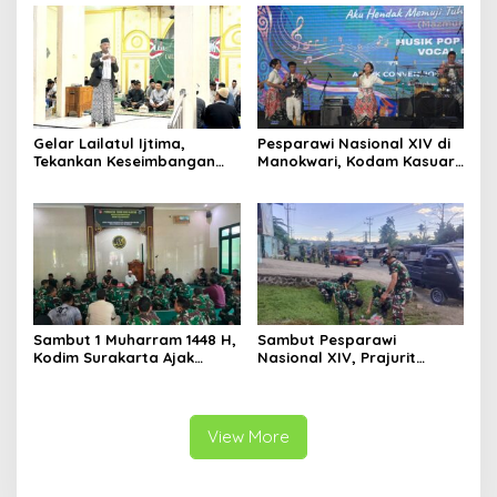
Papua Selatan
Gelar Lailatul Ijtima,
Pesparawi Nasional XIV di
Tekankan Keseimbangan
Manokwari, Kodam Kasuari
Teknologi dan Akhlak
Gaungkan Kebersamaan
Sambut 1 Muharram 1448 H,
Sambut Pesparawi
Kodim Surakarta Ajak
Nasional XIV, Prajurit
Refleksi dan Perkuat
Kodam Kasuari Bersihkan
Semangat Kebersamaan
Manokwari
View More