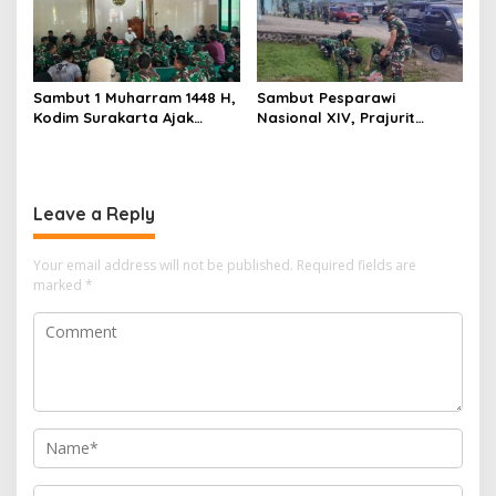
Sambut 1 Muharram 1448 H,
Sambut Pesparawi
Kodim Surakarta Ajak
Nasional XIV, Prajurit
Refleksi dan Perkuat
Kodam Kasuari Bersihkan
Semangat Kebersamaan
Manokwari
Leave a Reply
Your email address will not be published.
Required fields are
marked
*