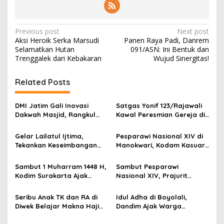
P
Previous post
Next post
Aksi Heroik Serka Marsudi
Panen Raya Padi, Danrem
o
Selamatkan Hutan
091/ASN: Ini Bentuk dan
s
Trenggalek dari Kebakaran
Wujud Sinergitas!
t
Related Posts
n
a
DMI Jatim Gali Inovasi
Satgas Yonif 123/Rajawali
v
Dakwah Masjid, Rangkul
Kawal Peresmian Gereja di
Gen Z hingga UMKM
Mappi, Sinergi TNI dan
i
Warga Perkuat Stabilitas
Gelar Lailatul Ijtima,
Pesparawi Nasional XIV di
g
Papua Selatan
Tekankan Keseimbangan
Manokwari, Kodam Kasuari
Teknologi dan Akhlak
Gaungkan Kebersamaan
a
Sambut 1 Muharram 1448 H,
Sambut Pesparawi
t
Kodim Surakarta Ajak
Nasional XIV, Prajurit
i
Refleksi dan Perkuat
Kodam Kasuari Bersihkan
Semangat Kebersamaan
Manokwari
Seribu Anak TK dan RA di
Idul Adha di Boyolali,
o
Diwek Belajar Makna Haji
Dandim Ajak Warga
n
Lewat Manasik yang Ceria
Meneguhkan Semangat
Berbagi dan Kepedulian