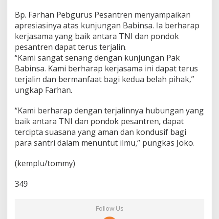
u
Bp. Farhan Pebgurus Pesantren menyampaikan
s
P
apresiasinya atas kunjungan Babinsa. Ia berharap
o
kerjasama yang baik antara TNI dan pondok
n
pesantren dapat terus terjalin.
d
“Kami sangat senang dengan kunjungan Pak
o
Babinsa. Kami berharap kerjasama ini dapat terus
k
P
terjalin dan bermanfaat bagi kedua belah pihak,”
e
ungkap Farhan.
s
a
“Kami berharap dengan terjalinnya hubungan yang
n
baik antara TNI dan pondok pesantren, dapat
t
r
tercipta suasana yang aman dan kondusif bagi
e
para santri dalam menuntut ilmu,” pungkas Joko.
n
(kemplu/tommy)
349
Follow Us