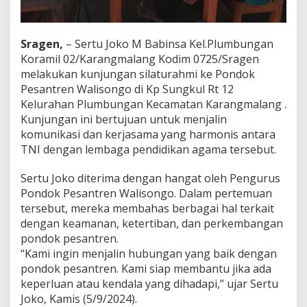
i
n
S
Sragen,
– Sertu Joko M Babinsa Kel.Plumbungan
i
l
Koramil 02/Karangmalang Kodim 0725/Sragen
a
melakukan kunjungan silaturahmi ke Pondok
t
Pesantren Walisongo di Kp Sungkul Rt 12
u
Kelurahan Plumbungan Kecamatan Karangmalang .
r
Kunjungan ini bertujuan untuk menjalin
a
h
komunikasi dan kerjasama yang harmonis antara
m
TNI dengan lembaga pendidikan agama tersebut.
i
d
Sertu Joko diterima dengan hangat oleh Pengurus
e
Pondok Pesantren Walisongo. Dalam pertemuan
n
g
tersebut, mereka membahas berbagai hal terkait
a
dengan keamanan, ketertiban, dan perkembangan
n
pondok pesantren.
P
“Kami ingin menjalin hubungan yang baik dengan
e
n
pondok pesantren. Kami siap membantu jika ada
g
keperluan atau kendala yang dihadapi,” ujar Sertu
u
Joko, Kamis (5/9/2024).
r