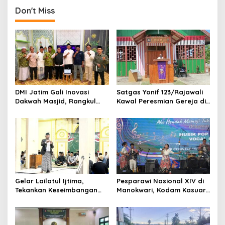
Sosial
Don't Miss
DMI Jatim Gali Inovasi
Satgas Yonif 123/Rajawali
Dakwah Masjid, Rangkul
Kawal Peresmian Gereja di
Gen Z hingga UMKM
Mappi, Sinergi TNI dan
Warga Perkuat Stabilitas
Papua Selatan
Gelar Lailatul Ijtima,
Pesparawi Nasional XIV di
Tekankan Keseimbangan
Manokwari, Kodam Kasuari
Teknologi dan Akhlak
Gaungkan Kebersamaan