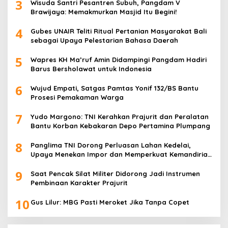
3
Wisuda Santri Pesantren Subuh, Pangdam V
Brawijaya: Memakmurkan Masjid Itu Begini!
4
Gubes UNAIR Teliti Ritual Pertanian Masyarakat Bali
sebagai Upaya Pelestarian Bahasa Daerah
5
Wapres KH Ma’ruf Amin Didampingi Pangdam Hadiri
Barus Bersholawat untuk Indonesia
6
Wujud Empati, Satgas Pamtas Yonif 132/BS Bantu
Prosesi Pemakaman Warga
7
Yudo Margono: TNI Kerahkan Prajurit dan Peralatan
Bantu Korban Kebakaran Depo Pertamina Plumpang
8
Panglima TNI Dorong Perluasan Lahan Kedelai,
Upaya Menekan Impor dan Memperkuat Kemandirian
Pangan
9
Saat Pencak Silat Militer Didorong Jadi Instrumen
Pembinaan Karakter Prajurit
10
Gus Lilur: MBG Pasti Meroket Jika Tanpa Copet