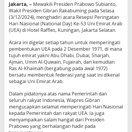
a
Jakarta, –
Mewakili Presiden Prabowo Subianto,
l
Wakil Presiden Gibran Rakabuming pada Selasa
P
(3/12/2024), menghadiri acara Resepsi Peringatan
e
Hari Nasional (National Day) Ke-53 Uni Emirat Arab
r
d
(UEA) di Hotel Raffles, Kuningan, Jakarta Selatan.
a
m
Acara ini digelar setiap tahun untuk memperingati
a
pembentukan UEA pada 2 Desember 1971, di mana
i
tujuh emirat yakni Abu Dhabi, Dubai, Sharjah,
a
n
Ajman, Umm Al-Quwain, Fujairah, dan kemudian
D
Ras Al-Khaimah (bergabung pada awal 1972)
u
bersatu membentuk federasi yang saat ini dikenal
n
sebagai Uni Emirat Arab.
i
a
!
Dalam pidatonya atas nama Pemerintah dan
seluruh rakyat Indonesia, Wapres Gibran
mengucapkan selamat memperingati Hari Nasional
kepada Pemerintah dan rakyat UEA. Ia juga
menyampaikan salam hangat dari Presiden
Prabowo yang berhalangan hadir pada