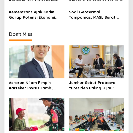
o
Sambas
Motor Pengangkut Sampah
n
Kementrans Ajak Kadin
Soal Geotermal
Garap Potensi Ekonomi
Tampomas, MASL Surati
Kawasan Transmigrasi
Parpol dan Desak DPRD
Buka Dokumen Proyek
Don't Miss
Asrorun Ni’am Pimpin
Jumhur Sebut Prabowo
Karteker PWNU Jambi,
“Presiden Paling Hijau”
Pengamat: Figur Pemimpin
Muda Visioner untuk Abad
Kedua NU