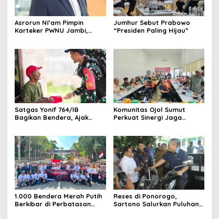
Asrorun Ni’am Pimpin
Jumhur Sebut Prabowo
Karteker PWNU Jambi,
“Presiden Paling Hijau”
Pengamat: Figur Pemimpin
Muda Visioner untuk Abad
Kedua NU
Satgas Yonif 764/IB
Komunitas Ojol Sumut
Bagikan Bendera, Ajak
Perkuat Sinergi Jaga
Warga Papua Semarakkan
Kamtibmas
HUT RI
1.000 Bendera Merah Putih
Reses di Ponorogo,
Berkibar di Perbatasan
Sartono Salurkan Puluhan
Sambas
Motor Pengangkut Sampah