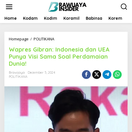
S
k
i
p
Home
Kodam
Kodim
Koramil
Babinsa
Korem
B
t
o
c
Homepage
/
POLITIKANA
W
o
a
n
Wapres Gibran: Indonesia dan UEA
p
t
r
e
Punya Visi Sama Soal Perdamaian
e
n
Dunia!
s
t
G
Brawijaya
December 5, 2024
i
POLITIKANA
b
r
a
n
:
I
n
d
o
n