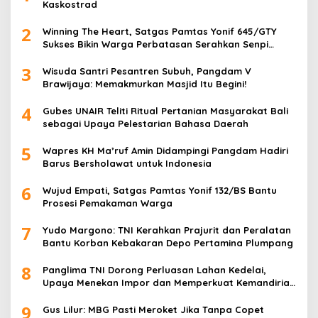
Kaskostrad
2
Winning The Heart, Satgas Pamtas Yonif 645/GTY
Sukses Bikin Warga Perbatasan Serahkan Senpi
Rakitan
3
Wisuda Santri Pesantren Subuh, Pangdam V
Brawijaya: Memakmurkan Masjid Itu Begini!
4
Gubes UNAIR Teliti Ritual Pertanian Masyarakat Bali
sebagai Upaya Pelestarian Bahasa Daerah
5
Wapres KH Ma’ruf Amin Didampingi Pangdam Hadiri
Barus Bersholawat untuk Indonesia
6
Wujud Empati, Satgas Pamtas Yonif 132/BS Bantu
Prosesi Pemakaman Warga
7
Yudo Margono: TNI Kerahkan Prajurit dan Peralatan
Bantu Korban Kebakaran Depo Pertamina Plumpang
8
Panglima TNI Dorong Perluasan Lahan Kedelai,
Upaya Menekan Impor dan Memperkuat Kemandirian
Pangan
9
Gus Lilur: MBG Pasti Meroket Jika Tanpa Copet