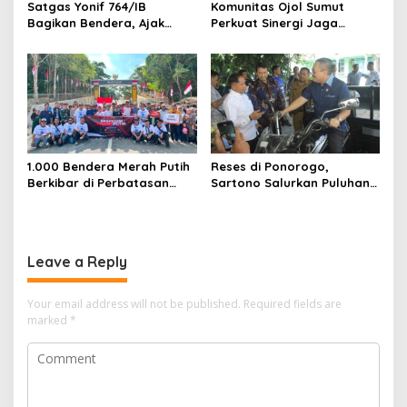
Satgas Yonif 764/IB
Komunitas Ojol Sumut
Bagikan Bendera, Ajak
Perkuat Sinergi Jaga
Warga Papua Semarakkan
Kamtibmas
HUT RI
1.000 Bendera Merah Putih
Reses di Ponorogo,
Berkibar di Perbatasan
Sartono Salurkan Puluhan
Sambas
Motor Pengangkut Sampah
Leave a Reply
Your email address will not be published.
Required fields are
marked
*