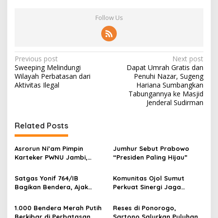
Follow Us
P
Previous post
Next post
Sweeping Melindungi
Dapat Umrah Gratis dan
o
Wilayah Perbatasan dari
Penuhi Nazar, Sugeng
s
Aktivitas Ilegal
Hariana Sumbangkan
Tabungannya ke Masjid
t
Jenderal Sudirman
n
Related Posts
a
v
Asrorun Ni’am Pimpin
Jumhur Sebut Prabowo
i
Karteker PWNU Jambi,
“Presiden Paling Hijau”
g
Pengamat: Figur Pemimpin
Muda Visioner untuk Abad
Satgas Yonif 764/IB
Komunitas Ojol Sumut
a
Kedua NU
Bagikan Bendera, Ajak
Perkuat Sinergi Jaga
t
Warga Papua Semarakkan
Kamtibmas
HUT RI
i
1.000 Bendera Merah Putih
Reses di Ponorogo,
Berkibar di Perbatasan
Sartono Salurkan Puluhan