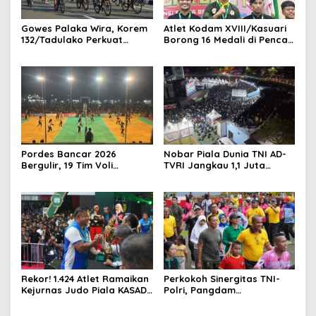
Gowes Palaka Wira, Korem
Atlet Kodam XVIII/Kasuari
132/Tadulako Perkuat
Borong 16 Medali di Pencak
Soliditas
Silat Piala Gubernur Papua
Barat Daya
Pordes Bancar 2026
Nobar Piala Dunia TNI AD-
Bergulir, 19 Tim Voli
TVRI Jangkau 1,1 Juta
Perebutkan Gelar Juara
Warga, UMKM Ikut
Terdongkrak
Rekor! 1.424 Atlet Ramaikan
Perkokoh Sinergitas TNI-
Kejurnas Judo Piala KASAD
Polri, Pangdam
XVI 2026, KASAD: Lahirkan
XVIII/Kasuari Hadiri
Juara untuk Indonesia
Olahraga Bersama Hari