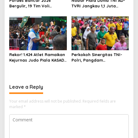
Pordes Bancar 2026
Nobar Piala Dunia TNI AD-
Bergulir, 19 Tim Voli
TVRI Jangkau 1,1 Juta
Perebutkan Gelar Juara
Warga, UMKM Ikut
Terdongkrak
Rekor! 1.424 Atlet Ramaikan
Perkokoh Sinergitas TNI-
Kejurnas Judo Piala KASAD
Polri, Pangdam
XVI 2026, KASAD: Lahirkan
XVIII/Kasuari Hadiri
Juara untuk Indonesia
Olahraga Bersama Hari
Bhayangkara ke-80 di
Papua Barat
Leave a Reply
Your email address will not be published.
Required fields are
marked
*