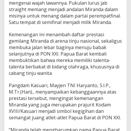
mengenai wajah lawannya. Pukulan lurus jab
a
n
straight memang menjadi andalan Miranda dalam
g
misinya untuk menang dalam partai perempatfinal.
a
Satu tempat di semifinal menjadi milik Miranda.
n
T
Kemenangan ini menambah daftar prestasi
e
l
gemilang Miranda di arena tinju nasional, sekaligus
a
membuka jalan lebar baginya menuju babak
k
selanjutnya di PON XXI. Papua Barat kembali
d
membuktikan bahwa mereka memiliki talenta-
i
talenta berbakat di bidang olahraga, khususnya di
P
O
cabang tinju wanita.
N
X
Pangdam Kasuari, Mayjen TNI Haryanto, S.I.P.,
X
M.Tr.(Han)., menyampaikan kebanggaannya atas
I
prestasi tersebut, mengingat kemenangan
Miranda yang juga merupakan prajurit Kodam
XVIII/Kasuari menjadi simbol kegigihan dan
semangat juang atlet-atlet Papua Barat di PON XXI.
“Miranda telah mengharumkan nama Papua Barat