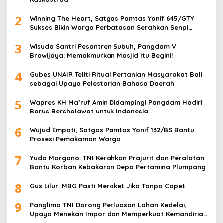
2
Winning The Heart, Satgas Pamtas Yonif 645/GTY
Sukses Bikin Warga Perbatasan Serahkan Senpi
Rakitan
3
Wisuda Santri Pesantren Subuh, Pangdam V
Brawijaya: Memakmurkan Masjid Itu Begini!
4
Gubes UNAIR Teliti Ritual Pertanian Masyarakat Bali
sebagai Upaya Pelestarian Bahasa Daerah
5
Wapres KH Ma’ruf Amin Didampingi Pangdam Hadiri
Barus Bersholawat untuk Indonesia
6
Wujud Empati, Satgas Pamtas Yonif 132/BS Bantu
Prosesi Pemakaman Warga
7
Yudo Margono: TNI Kerahkan Prajurit dan Peralatan
Bantu Korban Kebakaran Depo Pertamina Plumpang
8
Gus Lilur: MBG Pasti Meroket Jika Tanpa Copet
9
Panglima TNI Dorong Perluasan Lahan Kedelai,
Upaya Menekan Impor dan Memperkuat Kemandirian
Pangan