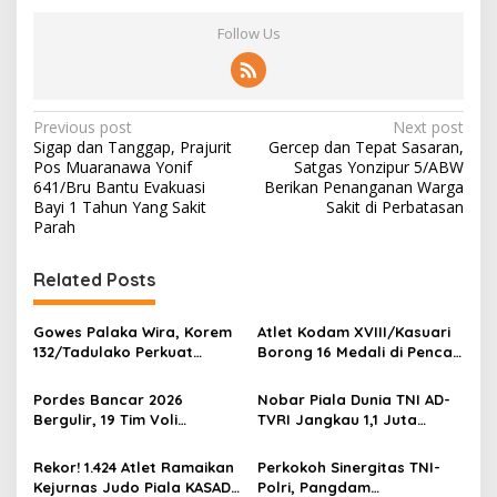
Follow Us
P
Previous post
Next post
Sigap dan Tanggap, Prajurit
Gercep dan Tepat Sasaran,
o
Pos Muaranawa Yonif
Satgas Yonzipur 5/ABW
s
641/Bru Bantu Evakuasi
Berikan Penanganan Warga
Bayi 1 Tahun Yang Sakit
Sakit di Perbatasan
t
Parah
n
Related Posts
a
v
Gowes Palaka Wira, Korem
Atlet Kodam XVIII/Kasuari
i
132/Tadulako Perkuat
Borong 16 Medali di Pencak
g
Soliditas
Silat Piala Gubernur Papua
Barat Daya
Pordes Bancar 2026
Nobar Piala Dunia TNI AD-
a
Bergulir, 19 Tim Voli
TVRI Jangkau 1,1 Juta
t
Perebutkan Gelar Juara
Warga, UMKM Ikut
Terdongkrak
i
Rekor! 1.424 Atlet Ramaikan
Perkokoh Sinergitas TNI-
Kejurnas Judo Piala KASAD
Polri, Pangdam