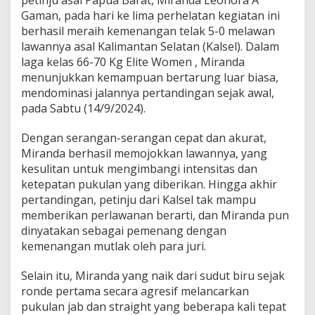
petinju asal Papua Barat, Miranda Leonora A
a
Gaman, pada hari ke lima perhelatan kegiatan ini
p
berhasil meraih kemenangan telak 5-0 melawan
u
a
lawannya asal Kalimantan Selatan (Kalsel). Dalam
B
laga kelas 66-70 Kg Elite Women , Miranda
a
menunjukkan kemampuan bertarung luar biasa,
r
mendominasi jalannya pertandingan sejak awal,
a
pada Sabtu (14/9/2024).
t
M
i
Dengan serangan-serangan cepat dan akurat,
r
Miranda berhasil memojokkan lawannya, yang
a
kesulitan untuk mengimbangi intensitas dan
n
ketepatan pukulan yang diberikan. Hingga akhir
d
a
pertandingan, petinju dari Kalsel tak mampu
R
memberikan perlawanan berarti, dan Miranda pun
a
dinyatakan sebagai pemenang dengan
i
kemenangan mutlak oleh para juri.
h
K
e
Selain itu, Miranda yang naik dari sudut biru sejak
m
ronde pertama secara agresif melancarkan
e
pukulan jab dan straight yang beberapa kali tepat
n