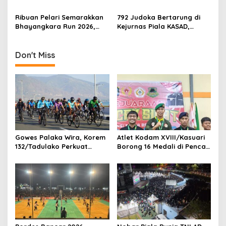
o
XVI 2026, KASAD: Lahirkan
XVIII/Kasuari Hadiri
n
Juara untuk Indonesia
Olahraga Bersama Hari
Ribuan Pelari Semarakkan
792 Judoka Bertarung di
Bhayangkara ke-80 di
Bhayangkara Run 2026,
Kejurnas Piala KASAD,
Papua Barat
Soliditas TNI-Polri dan
Pembinaan Atlet Nasional
Pemda Menguat di Blitar
Diperkuat
Don't Miss
Gowes Palaka Wira, Korem
Atlet Kodam XVIII/Kasuari
132/Tadulako Perkuat
Borong 16 Medali di Pencak
Soliditas
Silat Piala Gubernur Papua
Barat Daya