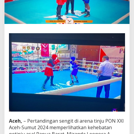
K
a
l
s
e
l
,
P
e
t
i
n
j
u
E
l
i
t
e
W
o
m
Aceh,
– Pertandingan sengit di arena tinju PON XXI
e
n
Aceh-Sumut 2024 memperlihatkan kehebatan
P