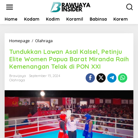
S
k
i
p
Home
Kodam
Kodim
Koramil
Babinsa
Korem
B
t
o
c
Homepage
/
Olahraga
T
o
u
n
Tundukkan Lawan Asal Kalsel, Petinju
n
t
d
e
Elite Women Papua Barat Miranda Raih
u
n
Kemenangan Telak di PON XXI
k
t
k
Brawijaya
September 15, 2024
a
Olahraga
n
L
a
w
a
n
A
s
a
l