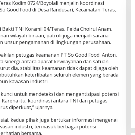
Teras Kodim 0724/Boyolali menjalin koordinasi
o Good Food di Desa Randusari, Kecamatan Teras,
i Bakti TNI Koramil 04/Teras, Pelda Choirul Anam.
an wilayah binaan, patroli juga menjadi sarana
n unsur pengamanan di lingkungan perusahaan.
kilan petugas keamanan PT So Good Food, Anton,
 sinergi antara aparat kewilayahan dan satuan
t dia, stabilitas keamanan tidak dapat dijaga oleh
mbutuhkan keterlibatan seluruh elemen yang berada
un kawasan industri.
 kunci untuk mendeteksi dan mengantisipasi potensi
 Karena itu, koordinasi antara TNI dan petugas
us diperkuat,” ujarnya.
sial, kedua pihak juga bertukar informasi mengenai
wasan industri, termasuk berbagai potensi
erhatian bersama.