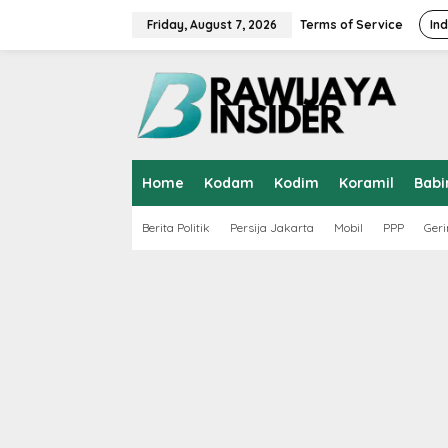
S
k
Friday, August 7, 2026
Terms of Service
In
i
p
t
o
c
o
n
t
Home
Kodam
Kodim
Koramil
Babi
e
n
t
Berita Politik
Persija Jakarta
Mobil
PPP
Geri