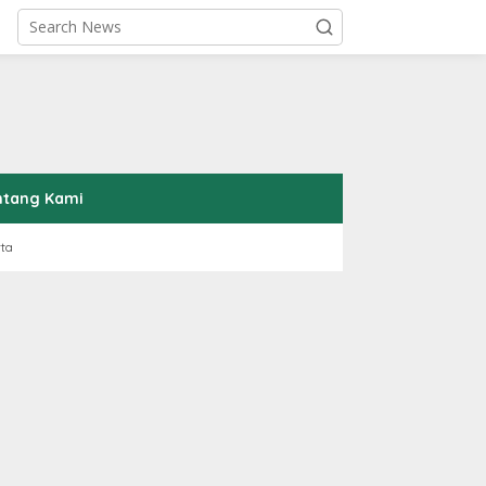
ntang Kami
rta