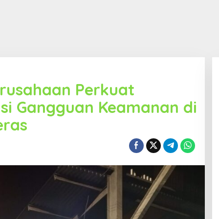
erusahaan Perkuat
pasi Gangguan Keamanan di
eras