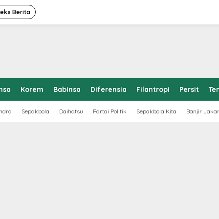
deks Berita
nsa
Korem
Babinsa
Diferensia
Filantropi
Persit
Te
ndra
Sepakbola
Daihatsu
Partai Politik
Sepakbola Kita
Banjir Jaka