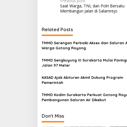
P
Previous post
Saat Warga, TNI, dan Polri Bersatu
o
Membangun Jalan di Salamrejo
s
t
Related Posts
n
a
TMMD Serengan Perbaiki Akses dan Saluran A
v
Warga Gotong Royong
i
TMMD Sengkuyung III Surakarta Mulai Pavingi
g
Jalan 97 Meter
a
KASAD Ajak Abituren Akmil Dukung Program
t
Pemerintah
i
TMMD Kodim Surakarta Perkuat Gotong Roy
o
Pembangunan Saluran Air Dikebut
n
Don't Miss