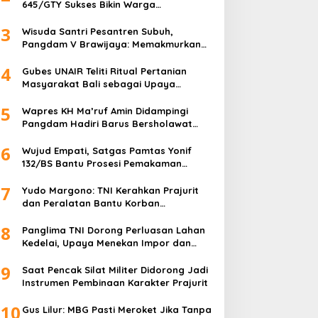
645/GTY Sukses Bikin Warga
Perbatasan Serahkan Senpi Rakitan
3
Wisuda Santri Pesantren Subuh,
Pangdam V Brawijaya: Memakmurkan
Masjid Itu Begini!
4
Gubes UNAIR Teliti Ritual Pertanian
Masyarakat Bali sebagai Upaya
Pelestarian Bahasa Daerah
5
Wapres KH Ma’ruf Amin Didampingi
Pangdam Hadiri Barus Bersholawat
untuk Indonesia
6
Wujud Empati, Satgas Pamtas Yonif
132/BS Bantu Prosesi Pemakaman
Warga
7
Yudo Margono: TNI Kerahkan Prajurit
dan Peralatan Bantu Korban
Kebakaran Depo Pertamina Plumpang
8
Panglima TNI Dorong Perluasan Lahan
Kedelai, Upaya Menekan Impor dan
Memperkuat Kemandirian Pangan
9
Saat Pencak Silat Militer Didorong Jadi
Instrumen Pembinaan Karakter Prajurit
10
Gus Lilur: MBG Pasti Meroket Jika Tanpa