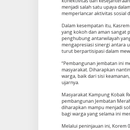
konektivitas dan kesejahteraa
r
e
menjadi salah satu upaya dala
m
memperlancar aktivitas sosial
0
5
Dalam kesempatan itu, Kasre
1
yang kokoh dan aman sangat p
/
W
penghubung antarwilayah yang 
i
mengapresiasi sinergi antara 
j
turut berpartisipasi dalam m
a
y
“Pembangunan jembatan ini m
a
k
masyarakat. Diharapkan nanti
a
warga, baik dari sisi keaman
r
ujarnya.
t
a
Masyarakat Kampung Kobak Re
T
e
pembangunan Jembatan Merah 
g
diharapkan mampu menjadi solu
a
bagi warga yang selama ini m
s
k
Melalui peninjauan ini, Kore
a