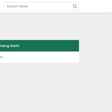
ntang Kami
rta