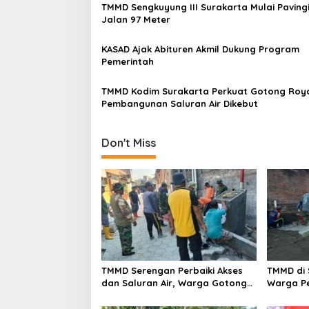
i
TMMD Sengkuyung III Surakarta Mulai Pavingi
g
Jalan 97 Meter
a
KASAD Ajak Abituren Akmil Dukung Program
t
Pemerintah
i
TMMD Kodim Surakarta Perkuat Gotong Roy
o
Pembangunan Saluran Air Dikebut
n
Don't Miss
TMMD Serengan Perbaiki Akses
TMMD di 
dan Saluran Air, Warga Gotong
Warga P
Royong
Kampun