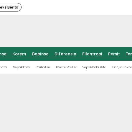
deks Berita
nsa
Korem
Babinsa
Diferensia
Filantropi
Persit
Te
ndra
Sepakbola
Daihatsu
Partai Politik
Sepakbola Kita
Banjir Jaka