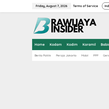
S
k
Friday, August 7, 2026
Terms of Service
In
i
p
t
o
c
o
n
t
Home
Kodam
Kodim
Koramil
Babi
e
n
t
Berita Politik
Persija Jakarta
Mobil
PPP
Geri