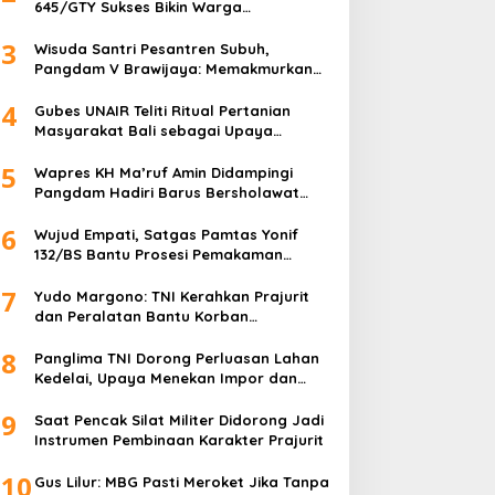
645/GTY Sukses Bikin Warga
Perbatasan Serahkan Senpi Rakitan
3
Wisuda Santri Pesantren Subuh,
Pangdam V Brawijaya: Memakmurkan
Masjid Itu Begini!
4
Gubes UNAIR Teliti Ritual Pertanian
Masyarakat Bali sebagai Upaya
Pelestarian Bahasa Daerah
5
Wapres KH Ma’ruf Amin Didampingi
Pangdam Hadiri Barus Bersholawat
untuk Indonesia
6
Wujud Empati, Satgas Pamtas Yonif
132/BS Bantu Prosesi Pemakaman
Warga
7
Yudo Margono: TNI Kerahkan Prajurit
dan Peralatan Bantu Korban
Kebakaran Depo Pertamina Plumpang
8
Panglima TNI Dorong Perluasan Lahan
Kedelai, Upaya Menekan Impor dan
Memperkuat Kemandirian Pangan
9
Saat Pencak Silat Militer Didorong Jadi
Instrumen Pembinaan Karakter Prajurit
10
Gus Lilur: MBG Pasti Meroket Jika Tanpa