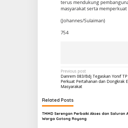
n
terus mendukung pembangunan
H
masyarakat serta memperkuat 
a
l
(Johannes/Sulaiman)
I
n
754
i
P
Previous post
Danrem 083/Bdj Tegaskan Yonif T
o
Perkuat Pertahanan dan Dongkrak 
s
Masyarakat
t
Related Posts
n
a
TMMD Serengan Perbaiki Akses dan Saluran A
v
Warga Gotong Royong