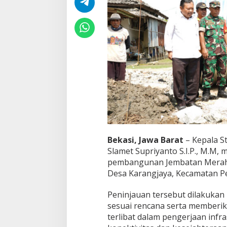
M
e
r
a
h
P
u
t
i
h
d
i
P
e
b
a
Bekasi, Jawa Barat
– Kepala St
y
Slamet Supriyanto S.I.P., M.M,
u
pembangunan Jembatan Merah 
r
Desa Karangjaya, Kecamatan Pe
a
n
,
Peninjauan tersebut dilakuka
K
sesuai rencana serta memberi
a
terlibat dalam pengerjaan inf
s