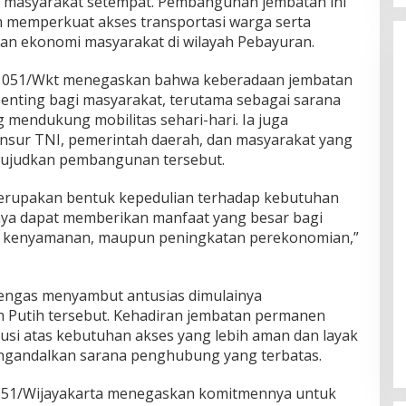
n masyarakat setempat. Pembangunan jembatan ini
m memperkuat akses transportasi warga serta
 dan ekonomi masyarakat di wilayah Pebayuran.
m 051/Wkt menegaskan bahwa keberadaan jembatan
enting bagi masyarakat, terutama sebagai sarana
mendukung mobilitas sehari-hari. Ia juga
unsur TNI, pemerintah daerah, dan masyarakat yang
ewujudkan pembangunan tersebut.
erupakan bentuk kepedulian terhadap kebutuhan
nya dapat memberikan manfaat yang besar bagi
an, kenyamanan, maupun peningkatan perekonomian,”
ngas menyambut antusias dimulainya
Putih tersebut. Kehadiran jembatan permanen
si atas kebutuhan akses yang lebih aman dan layak
engandalkan sarana penghubung yang terbatas.
m 051/Wijayakarta menegaskan komitmennya untuk