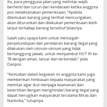
itu, para pengguna jalan yang melintas wajib
k
berhenti dan turun dari kendaraan ketika anggota
u
k
pos melaksanakan pemeriksaan, “Apabila
a
ditemukan barang yang terlihat mencurigakan,
n
akan diturunkan dan dilakukan pemeriksaan lebih
S
lanjut terhadap barang tersebut”Jelasnya.
w
e
e
Salah satu upaya kami untuk mencegah
p
penyelundupan dan peredaran barang Ilegal yang
i
dilakukan oleh oknum-oknum yang tidak
n
bertanggung jawab, untuk menyambut HUT RI ke-
g
78 dengan aman, lancar dan terkendali,” jelas
Danpos .
“Kemudian dalam kegiatan ini anggota kami juga
memberikan himbauan kepada masyarakat yang
melintas agar ikut menjaga keamanan dan
ketertiban dengan menghindari barang ilegal yang
dapat merugikan masyarakat terutama Miras dan
Narkoba,” tutupnya.