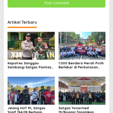
Artikel Terbaru
Kapolres Sanggau
1.000 Bendera Merah Putih
Sambangi Satgas Pamtas
Berkibar di Perbatasan
Yonarmed 19/Bogani,
Sambas
Perkuat Soliditas TNI-Polri
di Perbatasan
Jelang HUT RI, Satgas
Satgas Yonarmed
Yonif 764/IB Berbagi
19/Bogani Tanamkan