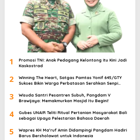
1
Promosi TNI: Anak Pedagang Kelontong itu Kini Jadi
Kaskostrad
2
Winning The Heart, Satgas Pamtas Yonif 645/GTY
Sukses Bikin Warga Perbatasan Serahkan Senpi
Rakitan
3
Wisuda Santri Pesantren Subuh, Pangdam V
Brawijaya: Memakmurkan Masjid Itu Begini!
4
Gubes UNAIR Teliti Ritual Pertanian Masyarakat Bali
sebagai Upaya Pelestarian Bahasa Daerah
5
Wapres KH Ma’ruf Amin Didampingi Pangdam Hadiri
Barus Bersholawat untuk Indonesia