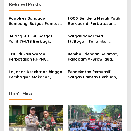
n
Related Posts
a
v
Kapolres Sanggau
1.000 Bendera Merah Putih
Sambangi Satgas Pamtas
Berkibar di Perbatasan
i
Yonarmed 19/Bogani,
Sambas
g
Perkuat Soliditas TNI-Polri
Jelang HUT RI, Satgas
Satgas Yonarmed
di Perbatasan
Yonif 764/IB Berbagi
19/Bogani Tanamkan
a
Sarana Olahraga
Nasionalisme Pelajar
t
Perbatasan
TNI Edukasi Warga
Kembali dengan Selamat,
i
Perbatasan RI-PNG
Pangdam V/Brawijaya
Terapkan Pola Hidup Sehat,
Apresiasi Dedikasi Prajurit
o
Perkuat Kesadaran Cegah
Satgas Yonif 521/DY di
Layanan Kesehatan hingga
Pendekatan Persuasif
n
Penyakit
Perbatasan RI-PNG
Pembagian Makanan,
Satgas Pamtas Berbuah,
Satgas Yonif 764/IB
Warga Sambas Serahkan
Perkuat Kedekatan dengan
Senjata Api Ilegal
Warga Perbatasan Papua
Don't Miss