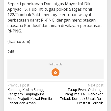
Seperti penekanan Dansatgas Mayor Inf Diki
Apriyadi, S, Hub.Int, tugas pokok Satgas Yonif
122/Tombak Sakti menjaga keutuhan wilayah
perbatasan darat RI-PNG, dengan menciptakan
suasana Kondusif dan aman di wilayah perbatasan
RI-PNG.
(hasna/tom)
246
Follow Us
P
Previous post
Next post
Kunjungi Kodim Sanggau,
Tutup Event Olahraga,
o
Pangdam Tanjungpura
Panglima TNI: Perkokoh
s
Minta Prajurit Kawal Pemilu
Tekad, Kompak Untuk Raih
Lancar dan Aman
Prestasi Terbaik!
t