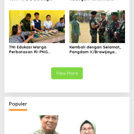
Sarana Olahraga
Nasionalisme Pelajar
Perbatasan
TNI Edukasi Warga
Kembali dengan Selamat,
Perbatasan RI-PNG
Pangdam V/Brawijaya
Terapkan Pola Hidup Sehat,
Apresiasi Dedikasi Prajurit
Perkuat Kesadaran Cegah
Satgas Yonif 521/DY di
Penyakit
Perbatasan RI-PNG
View More
Populer