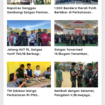
Kapolres Sanggau
1.000 Bendera Merah Putih
Sambangi Satgas Pamtas
Berkibar di Perbatasan
Yonarmed 19/Bogani,
Sambas
Perkuat Soliditas TNI-Polri
di Perbatasan
Jelang HUT RI, Satgas
Satgas Yonarmed
Yonif 764/IB Berbagi
19/Bogani Tanamkan
Sarana Olahraga
Nasionalisme Pelajar
Perbatasan
TNI Edukasi Warga
Kembali dengan Selamat,
Perbatasan RI-PNG
Pangdam V/Brawijaya
Terapkan Pola Hidup Sehat,
Apresiasi Dedikasi Prajurit
Perkuat Kesadaran Cegah
Satgas Yonif 521/DY di