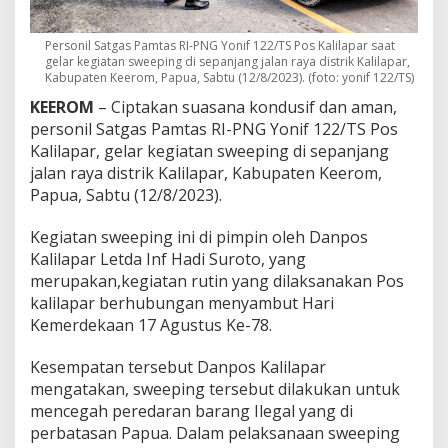
Y
o
Personil Satgas Pamtas RI-PNG Yonif 122/TS Pos Kalilapar saat
n
gelar kegiatan sweeping di sepanjang jalan raya distrik Kalilapar,
i
Kabupaten Keerom, Papua, Sabtu (12/8/2023). (foto: yonif 122/TS)
f
1
KEEROM
– Ciptakan suasana kondusif dan aman,
2
personil Satgas Pamtas RI-PNG Yonif 122/TS Pos
2
Kalilapar, gelar kegiatan sweeping di sepanjang
/
jalan raya distrik Kalilapar, Kabupaten Keerom,
T
S
Papua, Sabtu (12/8/2023).
P
o
Kegiatan sweeping ini di pimpin oleh Danpos
s
Kalilapar Letda Inf Hadi Suroto, yang
K
merupakan,kegiatan rutin yang dilaksanakan Pos
a
l
kalilapar berhubungan menyambut Hari
i
Kemerdekaan 17 Agustus Ke-78.
p
a
Kesempatan tersebut Danpos Kalilapar
p
mengatakan, sweeping tersebut dilakukan untuk
a
r
mencegah peredaran barang Ilegal yang di
L
perbatasan Papua. Dalam pelaksanaan sweeping
a