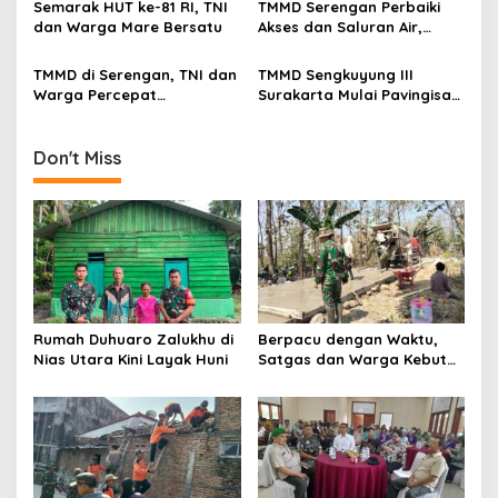
t
Semarak HUT ke-81 RI, TNI
TMMD Serengan Perbaiki
i
dan Warga Mare Bersatu
Akses dan Saluran Air,
Warga Gotong Royong
o
TMMD di Serengan, TNI dan
TMMD Sengkuyung III
n
Warga Percepat
Surakarta Mulai Pavingisasi
Pembangunan Kampung
Jalan 97 Meter
Don't Miss
Rumah Duhuaro Zalukhu di
Berpacu dengan Waktu,
Nias Utara Kini Layak Huni
Satgas dan Warga Kebut
Pembangunan TMMD
Boyolali