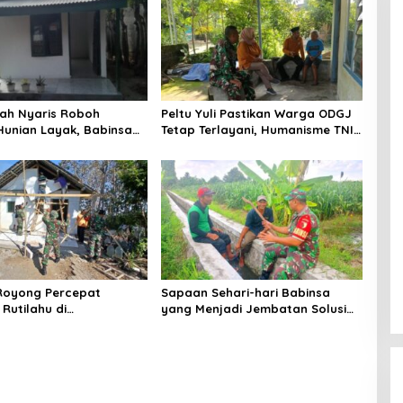
ah Nyaris Roboh
Peltu Yuli Pastikan Warga ODGJ
Hunian Layak, Babinsa
Tetap Terlayani, Humanisme TNI
aru Wujudkan Harapan
Hadir di Tengah Masyarakat
Royong Percepat
Sapaan Sehari-hari Babinsa
Rutilahu di
yang Menjadi Jembatan Solusi
ung, Babinsa Turun
bagi Warga Desa
g Bantu Warga