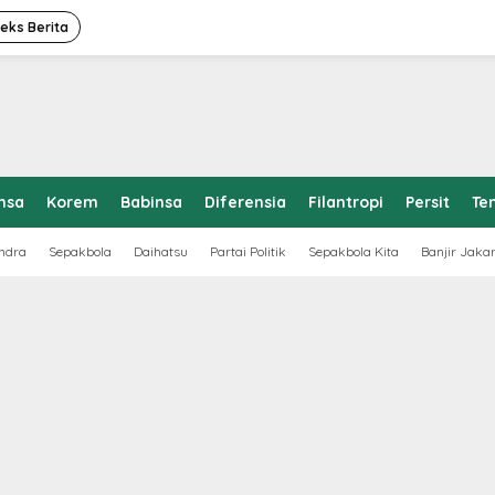
deks Berita
nsa
Korem
Babinsa
Diferensia
Filantropi
Persit
Te
ndra
Sepakbola
Daihatsu
Partai Politik
Sepakbola Kita
Banjir Jaka