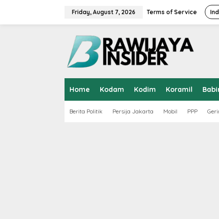
S
k
Friday, August 7, 2026
Terms of Service
In
i
p
t
o
c
o
n
t
Home
Kodam
Kodim
Koramil
Babi
e
n
t
Berita Politik
Persija Jakarta
Mobil
PPP
Geri