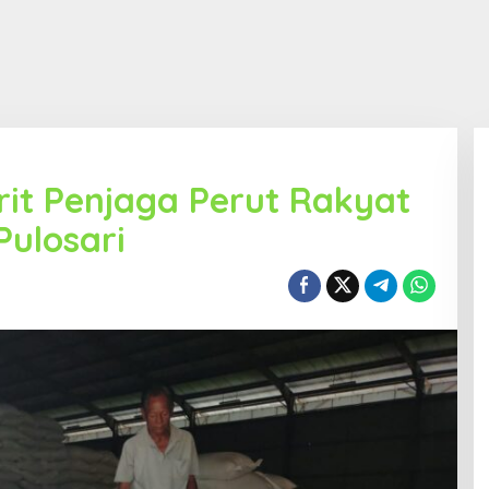
rit Penjaga Perut Rakyat
Pulosari