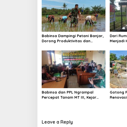
Babinsa Dampingi Petani Banjar,
Dari Rum
Dorong Produktivitas dan
Menjadi 
Ketahanan Pangan
Kedungw
Ibu Feri
Babinsa dan PPL Ngrampal
Gotong 
Percepat Tanam MT III, Kejar
Renovasi 
Target Luas Tambah Tanam di
Tulungag
Sragen
Langsun
Leave a Reply