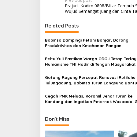
P
Previous post
Prajurit Kodim 0808/Blitar Tempuh 
o
Wujud Semangat Juang dan Cinta Ta
s
t
Related Posts
n
Babinsa Dampingi Petani Banjar, Dorong
a
Produktivitas dan Ketahanan Pangan
v
Peltu Yuli Pastikan Warga ODGJ Tetap Terlay
i
Humanisme TNI Hadir di Tengah Masyarakat
g
a
Gotong Royong Percepat Renovasi Rutilahu 
Tulungagung, Babinsa Turun Langsung Bantu
t
Warga
i
Cegah PMK Meluas, Koramil Jenar Turun ke
Kandang dan Ingatkan Peternak Waspadai G
o
Awal
n
Don't Miss