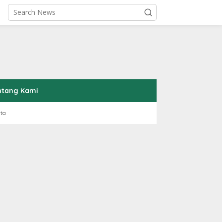
ntang Kami
rta