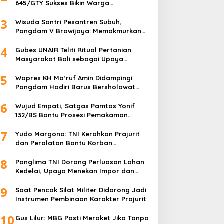
645/GTY Sukses Bikin Warga
Perbatasan Serahkan Senpi Rakitan
3
Wisuda Santri Pesantren Subuh,
Pangdam V Brawijaya: Memakmurkan
Masjid Itu Begini!
4
Gubes UNAIR Teliti Ritual Pertanian
Masyarakat Bali sebagai Upaya
Pelestarian Bahasa Daerah
5
Wapres KH Ma’ruf Amin Didampingi
Pangdam Hadiri Barus Bersholawat
untuk Indonesia
6
Wujud Empati, Satgas Pamtas Yonif
132/BS Bantu Prosesi Pemakaman
Warga
7
Yudo Margono: TNI Kerahkan Prajurit
dan Peralatan Bantu Korban
Kebakaran Depo Pertamina Plumpang
8
Panglima TNI Dorong Perluasan Lahan
Kedelai, Upaya Menekan Impor dan
Memperkuat Kemandirian Pangan
9
Saat Pencak Silat Militer Didorong Jadi
Instrumen Pembinaan Karakter Prajurit
10
Gus Lilur: MBG Pasti Meroket Jika Tanpa