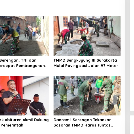
Serengan, TNI dan
TMMD Sengkuyung III Surakarta
ercepat Pembangunan
Mulai Pavingisasi Jalan 97 Meter
g
ak Abituren Akmil Dukung
Danramil Serengan Tekankan
 Pemerintah
Sasaran TMMD Harus Tuntas
Tepat Waktu