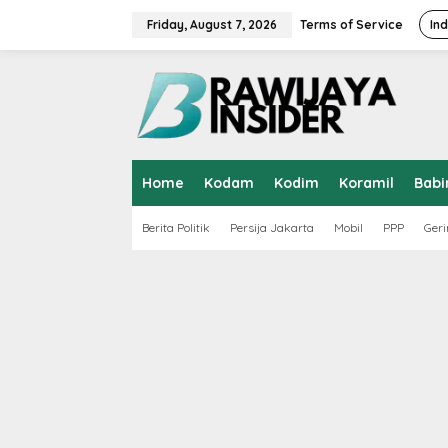
S
k
Friday, August 7, 2026
Terms of Service
In
i
p
t
o
c
o
n
t
Home
Kodam
Kodim
Koramil
Babi
e
n
t
Berita Politik
Persija Jakarta
Mobil
PPP
Geri