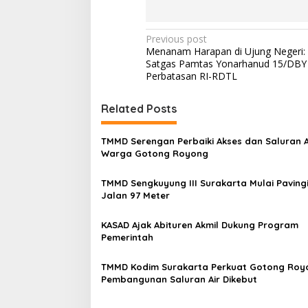
P
Previous post
Menanam Harapan di Ujung Negeri: P
o
Satgas Pamtas Yonarhanud 15/DBY 
s
Perbatasan RI-RDTL
t
Related Posts
n
a
TMMD Serengan Perbaiki Akses dan Saluran A
v
Warga Gotong Royong
i
TMMD Sengkuyung III Surakarta Mulai Pavingi
g
Jalan 97 Meter
a
KASAD Ajak Abituren Akmil Dukung Program
t
Pemerintah
i
TMMD Kodim Surakarta Perkuat Gotong Roy
o
Pembangunan Saluran Air Dikebut
n