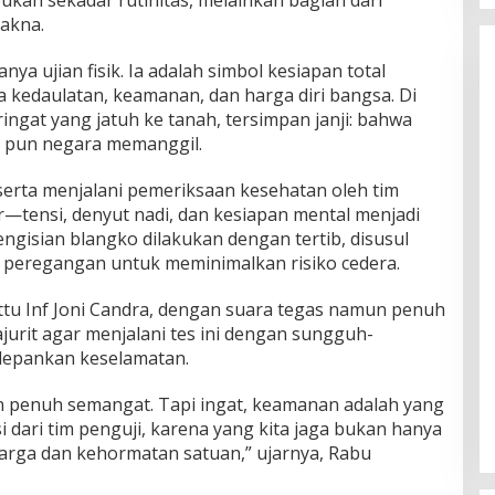
bukan sekadar rutinitas, melainkan bagian dari
akna.
a ujian fisik. Ia adalah simbol kesiapan total
 kedaulatan, keamanan, dan harga diri bangsa. Di
eringat yang jatuh ke tanah, tersimpan janji: bahwa
n pun negara memanggil.
erta menjalani pemeriksaan kesehatan oleh tim
ar—tensi, denyut nadi, dan kesiapan mental menjadi
engisian blangko dilakukan dengan tertib, disusul
eregangan untuk meminimalkan risiko cedera.
ettu Inf Joni Candra, dengan suara tegas namun penuh
urit agar menjalani tes ini dengan sungguh-
epankan keselamatan.
n penuh semangat. Tapi ingat, keamanan adalah yang
i dari tim penguji, karena yang kita jaga bukan hanya
eluarga dan kehormatan satuan,” ujarnya, Rabu