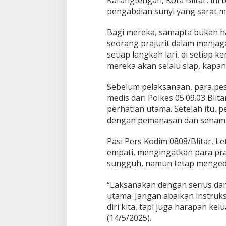
Karangtengah, Kota Blitar, ini 
a
pengabdian sunyi yang sarat m
h
A
i
Bagi mereka, samapta bukan hany
r
seorang prajurit dalam menjaga
setiap langkah lari, di setiap k
mereka akan selalu siap, kapa
Sebelum pelaksanaan, para pes
medis dari Polkes 05.09.03 Blit
perhatian utama. Setelah itu, p
dengan pemanasan dan senam p
Pasi Pers Kodim 0808/Blitar, L
empati, mengingatkan para praj
sungguh, namun tetap menged
“Laksanakan dengan serius da
utama. Jangan abaikan instruks
diri kita, tapi juga harapan k
(14/5/2025).