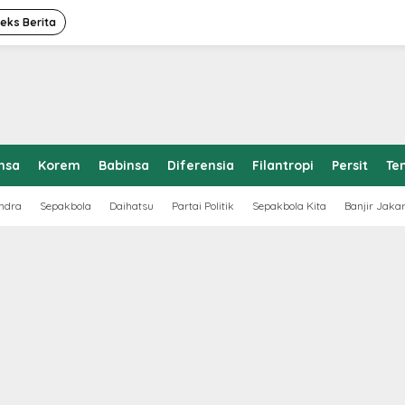
deks Berita
nsa
Korem
Babinsa
Diferensia
Filantropi
Persit
Te
ndra
Sepakbola
Daihatsu
Partai Politik
Sepakbola Kita
Banjir Jaka