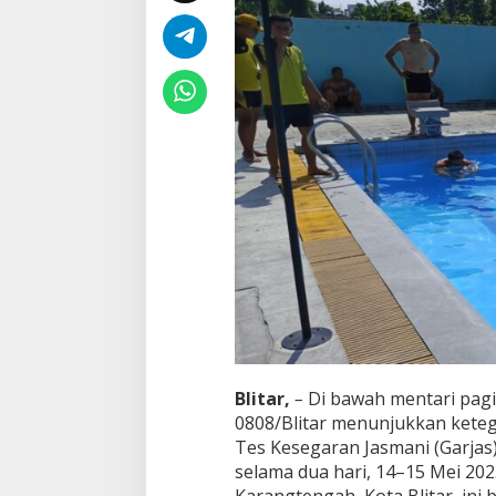
d
S
e
m
a
n
g
a
t
J
u
a
n
g
d
a
n
C
i
n
Blitar,
–
Di bawah mentari pagi 
t
a
0808/Blitar menunjukkan keteg
T
Tes Kesegaran Jasmani (Garjas)
a
selama dua hari, 14–15 Mei 202
n