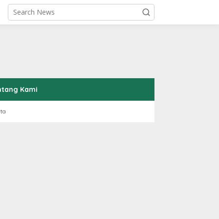
ntang Kami
rta