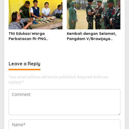
TNI Edukasi Warga
Kembali dengan Selamat,
Perbatasan RI-PNG
Pangdam V/Brawijaya
Terapkan Pola Hidup Sehat,
Apresiasi Dedikasi Prajurit
Perkuat Kesadaran Cegah
Satgas Yonif 521/DY di
Penyakit
Perbatasan RI-PNG
Leave a Reply
Your email address will not be published.
Required fields are
marked
*