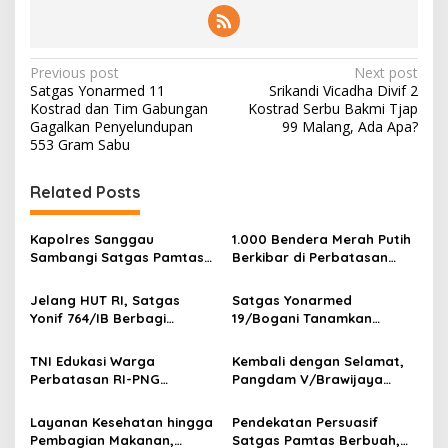
P
Previous post
Next post
Satgas Yonarmed 11
Srikandi Vicadha Divif 2
o
Kostrad dan Tim Gabungan
Kostrad Serbu Bakmi Tjap
s
Gagalkan Penyelundupan
99 Malang, Ada Apa?
553 Gram Sabu
t
n
Related Posts
a
v
Kapolres Sanggau
1.000 Bendera Merah Putih
Sambangi Satgas Pamtas
Berkibar di Perbatasan
i
Yonarmed 19/Bogani,
Sambas
g
Perkuat Soliditas TNI-Polri
Jelang HUT RI, Satgas
Satgas Yonarmed
di Perbatasan
Yonif 764/IB Berbagi
19/Bogani Tanamkan
a
Sarana Olahraga
Nasionalisme Pelajar
t
Perbatasan
TNI Edukasi Warga
Kembali dengan Selamat,
i
Perbatasan RI-PNG
Pangdam V/Brawijaya
Terapkan Pola Hidup Sehat,
Apresiasi Dedikasi Prajurit
o
Perkuat Kesadaran Cegah
Satgas Yonif 521/DY di
Layanan Kesehatan hingga
Pendekatan Persuasif
n
Penyakit
Perbatasan RI-PNG
Pembagian Makanan,
Satgas Pamtas Berbuah,