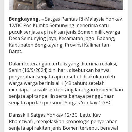
t
a
n
Bengkayang,
– Satgas Pamtas RI-Malaysia Yonkav
D
a
12/BC Pos Kumba Semunying menerima satu
r
pucuk senjata api rakitan jenis Bomen milik warga
i
Desa Semunying Jaya, Kecamatan Jagoi Babang,
W
Kabupaten Bengkayang, Provinsi Kalimantan
a
Barat.
r
g
a
Dalam keterangan tertulis yang diterima redaksi,
P
Senin (16/9/2024) dini hari, disebutkan bahwa
e
penyerahan senjata api tersebut dilakukan oleh
r
warga warga berinisial K (49 tahun) setelah
b
a
mendapat sosialisasi tentang larangan kepemilikan
t
senjata api tanpa ijin serta bahaya penggunaan
a
senjata api dari personel Satgas Yonkav 12/BC.
s
a
Danssk II Satgas Yonkav 12/BC, Lettu Kav
n
Rhamziyafi , menjelaskan kronologis penyerahan
senjata api rakitan jenis Bomen tersebut berawal