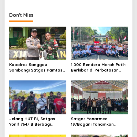
Satgas Yonif 764/IB
Warga Sambas Serahkan
Perkuat Kedekatan dengan
Senjata Api Ilegal
Warga Perbatasan Papua
Don't Miss
Kapolres Sanggau
1.000 Bendera Merah Putih
Sambangi Satgas Pamtas
Berkibar di Perbatasan
Yonarmed 19/Bogani,
Sambas
Perkuat Soliditas TNI-Polri
di Perbatasan
Jelang HUT RI, Satgas
Satgas Yonarmed
Yonif 764/IB Berbagi
19/Bogani Tanamkan
Sarana Olahraga
Nasionalisme Pelajar
Perbatasan