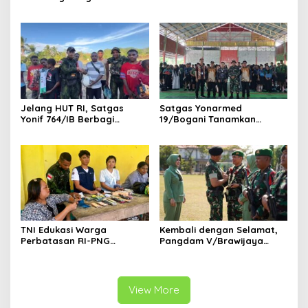
Yonarmed 19/Bogani,
Sambas
Perkuat Soliditas TNI-Polri
di Perbatasan
Jelang HUT RI, Satgas
Satgas Yonarmed
Yonif 764/IB Berbagi
19/Bogani Tanamkan
Sarana Olahraga
Nasionalisme Pelajar
Perbatasan
TNI Edukasi Warga
Kembali dengan Selamat,
Perbatasan RI-PNG
Pangdam V/Brawijaya
Terapkan Pola Hidup Sehat,
Apresiasi Dedikasi Prajurit
Perkuat Kesadaran Cegah
Satgas Yonif 521/DY di
Penyakit
Perbatasan RI-PNG
View More