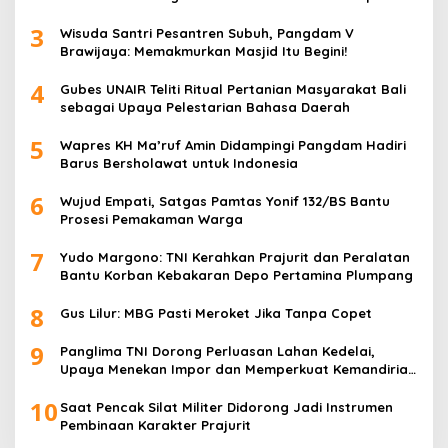
Rakitan
3
Wisuda Santri Pesantren Subuh, Pangdam V
Brawijaya: Memakmurkan Masjid Itu Begini!
4
Gubes UNAIR Teliti Ritual Pertanian Masyarakat Bali
sebagai Upaya Pelestarian Bahasa Daerah
5
Wapres KH Ma’ruf Amin Didampingi Pangdam Hadiri
Barus Bersholawat untuk Indonesia
6
Wujud Empati, Satgas Pamtas Yonif 132/BS Bantu
Prosesi Pemakaman Warga
7
Yudo Margono: TNI Kerahkan Prajurit dan Peralatan
Bantu Korban Kebakaran Depo Pertamina Plumpang
8
Gus Lilur: MBG Pasti Meroket Jika Tanpa Copet
9
Panglima TNI Dorong Perluasan Lahan Kedelai,
Upaya Menekan Impor dan Memperkuat Kemandirian
Pangan
10
Saat Pencak Silat Militer Didorong Jadi Instrumen
Pembinaan Karakter Prajurit