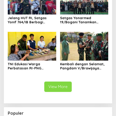
Jelang HUT RI, Satgas
Satgas Yonarmed
Yonif 764/IB Berbagi
19/Bogani Tanamkan
Sarana Olahraga
Nasionalisme Pelajar
Perbatasan
TNI Edukasi Warga
Kembali dengan Selamat,
Perbatasan RI-PNG
Pangdam V/Brawijaya
Terapkan Pola Hidup Sehat,
Apresiasi Dedikasi Prajurit
Perkuat Kesadaran Cegah
Satgas Yonif 521/DY di
Penyakit
Perbatasan RI-PNG
View More
Populer