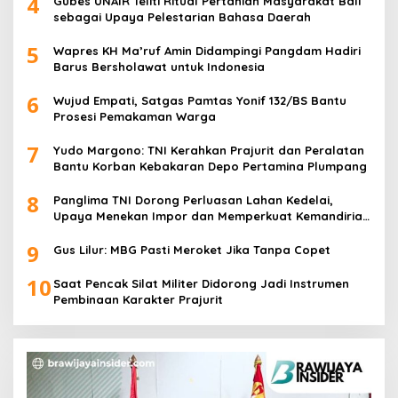
4
Gubes UNAIR Teliti Ritual Pertanian Masyarakat Bali
sebagai Upaya Pelestarian Bahasa Daerah
5
Wapres KH Ma’ruf Amin Didampingi Pangdam Hadiri
Barus Bersholawat untuk Indonesia
6
Wujud Empati, Satgas Pamtas Yonif 132/BS Bantu
Prosesi Pemakaman Warga
7
Yudo Margono: TNI Kerahkan Prajurit dan Peralatan
Bantu Korban Kebakaran Depo Pertamina Plumpang
8
Panglima TNI Dorong Perluasan Lahan Kedelai,
Upaya Menekan Impor dan Memperkuat Kemandirian
Pangan
9
Gus Lilur: MBG Pasti Meroket Jika Tanpa Copet
10
Saat Pencak Silat Militer Didorong Jadi Instrumen
Pembinaan Karakter Prajurit