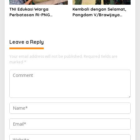
TNI Edukasi Warga
Kembali dengan Selamat,
Perbatasan RI-PNG
Pangdam V/Brawijaya
Terapkan Pola Hidup Sehat,
Apresiasi Dedikasi Prajurit
Perkuat Kesadaran Cegah
Satgas Yonif 521/DY di
Penyakit
Perbatasan RI-PNG
Leave a Reply
Your email address will not be published.
Required fields are
marked
*