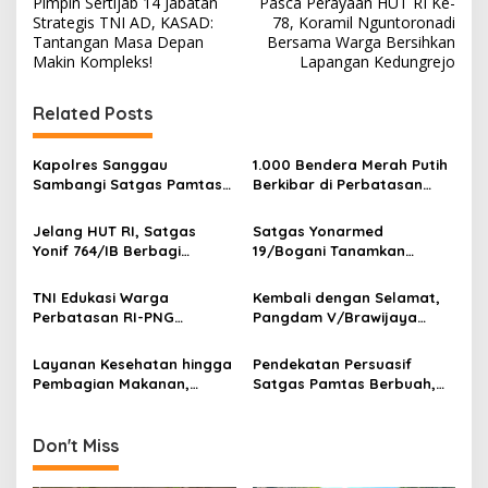
Pimpin Sertijab 14 Jabatan
Pasca Perayaan HUT RI Ke-
o
Strategis TNI AD, KASAD:
78, Koramil Nguntoronadi
s
Tantangan Masa Depan
Bersama Warga Bersihkan
Makin Kompleks!
Lapangan Kedungrejo
t
n
Related Posts
a
v
Kapolres Sanggau
1.000 Bendera Merah Putih
Sambangi Satgas Pamtas
Berkibar di Perbatasan
i
Yonarmed 19/Bogani,
Sambas
g
Perkuat Soliditas TNI-Polri
Jelang HUT RI, Satgas
Satgas Yonarmed
di Perbatasan
Yonif 764/IB Berbagi
19/Bogani Tanamkan
a
Sarana Olahraga
Nasionalisme Pelajar
t
Perbatasan
TNI Edukasi Warga
Kembali dengan Selamat,
i
Perbatasan RI-PNG
Pangdam V/Brawijaya
Terapkan Pola Hidup Sehat,
Apresiasi Dedikasi Prajurit
o
Perkuat Kesadaran Cegah
Satgas Yonif 521/DY di
Layanan Kesehatan hingga
Pendekatan Persuasif
n
Penyakit
Perbatasan RI-PNG
Pembagian Makanan,
Satgas Pamtas Berbuah,
Satgas Yonif 764/IB
Warga Sambas Serahkan
Perkuat Kedekatan dengan
Senjata Api Ilegal
Warga Perbatasan Papua
Don't Miss