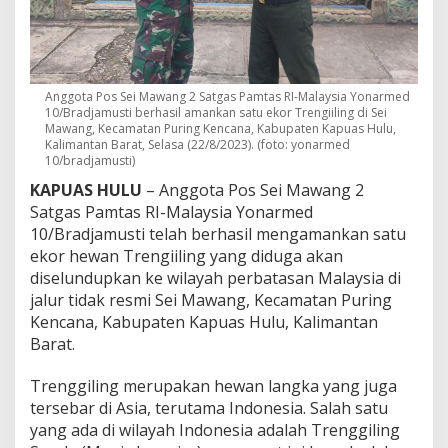
e
n
y
e
l
Anggota Pos Sei Mawang 2 Satgas Pamtas RI-Malaysia Yonarmed
u
10/Bradjamusti berhasil amankan satu ekor Trengiiling di Sei
n
Mawang, Kecamatan Puring Kencana, Kabupaten Kapuas Hulu,
d
Kalimantan Barat, Selasa (22/8/2023). (foto: yonarmed
u
10/bradjamusti)
p
KAPUAS HULU
– Anggota Pos Sei Mawang 2
a
n
Satgas Pamtas RI-Malaysia Yonarmed
H
10/Bradjamusti telah berhasil mengamankan satu
e
ekor hewan Trengiiling yang diduga akan
w
diselundupkan ke wilayah perbatasan Malaysia di
a
jalur tidak resmi Sei Mawang, Kecamatan Puring
n
L
Kencana, Kabupaten Kapuas Hulu, Kalimantan
a
Barat.
n
g
Trenggiling merupakan hewan langka yang juga
k
tersebar di Asia, terutama Indonesia. Salah satu
a
d
yang ada di wilayah Indonesia adalah Trenggiling
i