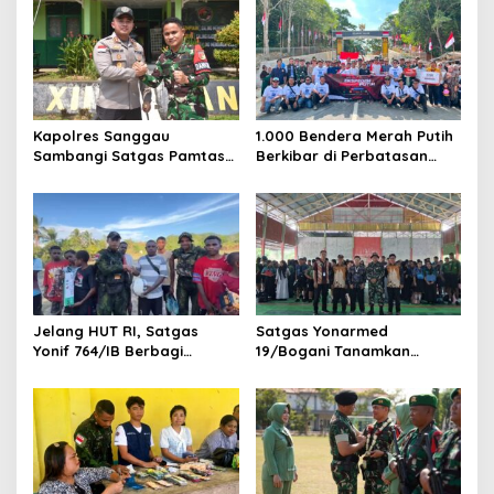
Kapolres Sanggau
1.000 Bendera Merah Putih
Sambangi Satgas Pamtas
Berkibar di Perbatasan
Yonarmed 19/Bogani,
Sambas
Perkuat Soliditas TNI-Polri
di Perbatasan
Jelang HUT RI, Satgas
Satgas Yonarmed
Yonif 764/IB Berbagi
19/Bogani Tanamkan
Sarana Olahraga
Nasionalisme Pelajar
Perbatasan