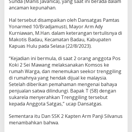
Sunda (Manis Javanica), yang saat ini berada dalam
P
ancaman kepunahan.
e
r
Hal tersebut disampaikan oleh Dansatgas Pamtas
b
a
Yonarmed 10/Bradjamusti, Mayor Arm Ady
t
Kurniawan, M.Han. dalam keterangan tertulisnya di
a
Makotis Badau, Kecamatan Badau, Kabupaten
s
Kapuas Hulu pada Selasa (22/8/2023).
a
n
R
“Kejadian ini bermula, di saat 2 orang anggota Pos
I
Koki 2 Sei Mawang melaksanakan Komsos ke
-
rumah Warga, dan menemukan seekor trenggiling
M
di rumahnya yang hendak dijual ke malaysia.
a
l
Setelah diberikan pemahaman mengenai bahaya
a
penjualan satwa dilindungi. Bapak T (58) dengan
y
sukarela menyerahkan Trenggiling tersebut
s
kepada Anggota Satgas,” ucap Dansatgas.
i
a
Sementara itu Dan SSK 2 Kapten Arm Panji Silvanus
menambahkan bahwa.