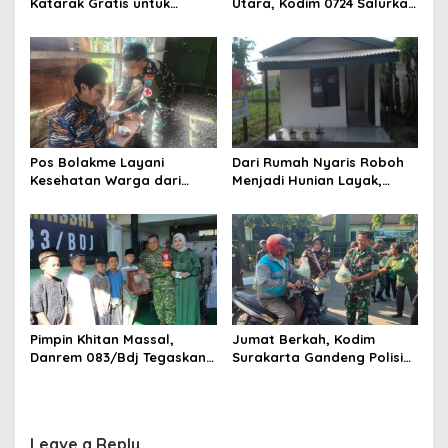
Katarak Gratis untuk
Utara, Kodim 0724 Salurkan
Warga Madura
Air Bersih
Pos Bolakme Layani
Dari Rumah Nyaris Roboh
Kesehatan Warga dari
Menjadi Hunian Layak,
Rumah ke Rumah di Papua
Babinsa Kedungwaru
Pegunungan
Wujudkan Harapan Ibu Feri
Pimpin Khitan Massal,
Jumat Berkah, Kodim
Danrem 083/Bdj Tegaskan
Surakarta Gandeng Polisi
Hal Ini
dan FKPPI Bagikan Sayuran
Gratis untuk Warga
Leave a Reply