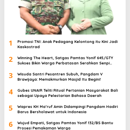
1
Promosi TNI: Anak Pedagang Kelontong itu Kini Jadi
Kaskostrad
2
Winning The Heart, Satgas Pamtas Yonif 645/GTY
Sukses Bikin Warga Perbatasan Serahkan Senpi
Rakitan
3
Wisuda Santri Pesantren Subuh, Pangdam V
Brawijaya: Memakmurkan Masjid Itu Begini!
4
Gubes UNAIR Teliti Ritual Pertanian Masyarakat Bali
sebagai Upaya Pelestarian Bahasa Daerah
5
Wapres KH Ma’ruf Amin Didampingi Pangdam Hadiri
Barus Bersholawat untuk Indonesia
6
Wujud Empati, Satgas Pamtas Yonif 132/BS Bantu
Prosesi Pemakaman Warga