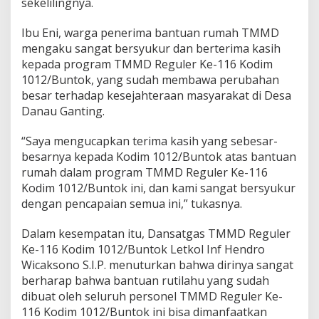
sekelilingnya.
i
k
Ibu Eni, warga penerima bantuan rumah TMMD
i
R
mengaku sangat bersyukur dan berterima kasih
u
kepada program TMMD Reguler Ke-116 Kodim
m
1012/Buntok, yang sudah membawa perubahan
a
besar terhadap kesejahteraan masyarakat di Desa
h
Danau Ganting.
L
a
y
“Saya mengucapkan terima kasih yang sebesar-
a
besarnya kepada Kodim 1012/Buntok atas bantuan
k
rumah dalam program TMMD Reguler Ke-116
H
Kodim 1012/Buntok ini, dan kami sangat bersyukur
u
n
dengan pencapaian semua ini,” tukasnya.
i
Dalam kesempatan itu, Dansatgas TMMD Reguler
Ke-116 Kodim 1012/Buntok Letkol Inf Hendro
Wicaksono S.I.P. menuturkan bahwa dirinya sangat
berharap bahwa bantuan rutilahu yang sudah
dibuat oleh seluruh personel TMMD Reguler Ke-
116 Kodim 1012/Buntok ini bisa dimanfaatkan