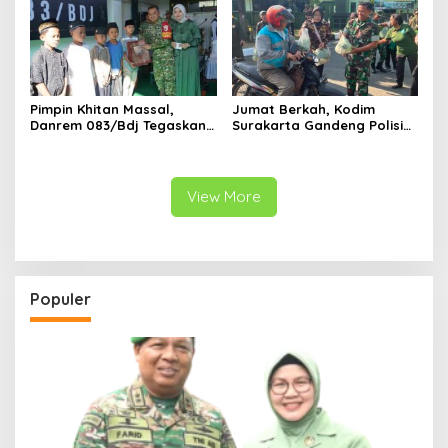
Pimpin Khitan Massal,
Jumat Berkah, Kodim
Danrem 083/Bdj Tegaskan
Surakarta Gandeng Polisi
Hal Ini
dan FKPPI Bagikan Sayuran
Gratis untuk Warga
View More
Populer