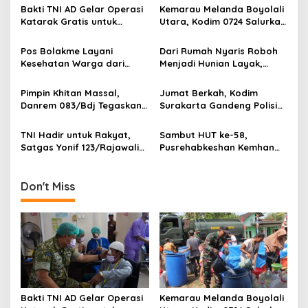
v
Bakti TNI AD Gelar Operasi
Kemarau Melanda Boyolali
Katarak Gratis untuk
Utara, Kodim 0724 Salurkan
i
Warga Madura
Air Bersih
g
Pos Bolakme Layani
Dari Rumah Nyaris Roboh
Kesehatan Warga dari
Menjadi Hunian Layak,
a
Rumah ke Rumah di Papua
Babinsa Kedungwaru
t
Pegunungan
Wujudkan Harapan Ibu Feri
Pimpin Khitan Massal,
Jumat Berkah, Kodim
i
Danrem 083/Bdj Tegaskan
Surakarta Gandeng Polisi
Hal Ini
dan FKPPI Bagikan Sayuran
o
Gratis untuk Warga
TNI Hadir untuk Rakyat,
Sambut HUT ke-58,
n
Satgas Yonif 123/Rajawali
Pusrehabkeshan Kemhan
Bangun Sumur Bor bagi
Hadirkan Pengobatan
Sekolah di Pedalaman
Gratis hingga Penanaman
Mappi
Mangrove di Pesisir
Don't Miss
Tangerang
Bakti TNI AD Gelar Operasi
Kemarau Melanda Boyolali