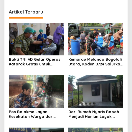
Artikel Terbaru
Bakti TNI AD Gelar Operasi
Kemarau Melanda Boyolali
Katarak Gratis untuk
Utara, Kodim 0724 Salurkan
Warga Madura
Air Bersih
Pos Bolakme Layani
Dari Rumah Nyaris Roboh
Kesehatan Warga dari
Menjadi Hunian Layak,
Rumah ke Rumah di Papua
Babinsa Kedungwaru
Pegunungan
Wujudkan Harapan Ibu Feri