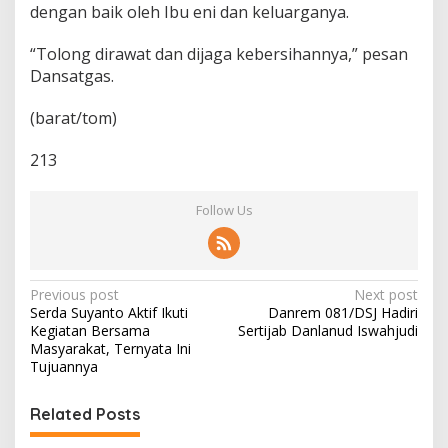
dengan baik oleh Ibu eni dan keluarganya.
“Tolong dirawat dan dijaga kebersihannya,” pesan
Dansatgas.
(barat/tom)
213
Follow Us
P
Previous post
Next post
Serda Suyanto Aktif Ikuti
Danrem 081/DSJ Hadiri
o
Kegiatan Bersama
Sertijab Danlanud Iswahjudi
s
Masyarakat, Ternyata Ini
Tujuannya
t
n
Related Posts
a