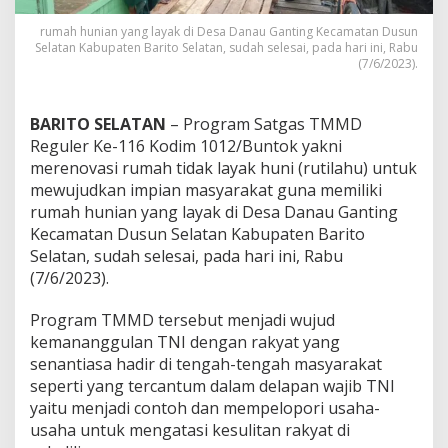
t
o
rumah hunian yang layak di Desa Danau Ganting Kecamatan Dusun
k
Selatan Kabupaten Barito Selatan, sudah selesai, pada hari ini, Rabu
W
(7/6/2023).
u
j
u
BARITO SELATAN
– Program Satgas TMMD
d
Reguler Ke-116 Kodim 1012/Buntok yakni
k
merenovasi rumah tidak layak huni (rutilahu) untuk
a
mewujudkan impian masyarakat guna memiliki
n
I
rumah hunian yang layak di Desa Danau Ganting
m
Kecamatan Dusun Selatan Kabupaten Barito
p
Selatan, sudah selesai, pada hari ini, Rabu
i
(7/6/2023).
a
n
W
Program TMMD tersebut menjadi wujud
a
kemananggulan TNI dengan rakyat yang
r
senantiasa hadir di tengah-tengah masyarakat
g
seperti yang tercantum dalam delapan wajib TNI
a
M
yaitu menjadi contoh dan mempelopori usaha-
i
usaha untuk mengatasi kesulitan rakyat di
l