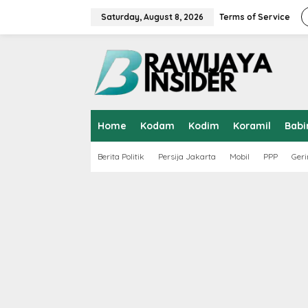
S
k
Saturday, August 8, 2026
Terms of Service
i
p
t
o
c
o
n
t
Home
Kodam
Kodim
Koramil
Babi
e
n
t
Berita Politik
Persija Jakarta
Mobil
PPP
Geri