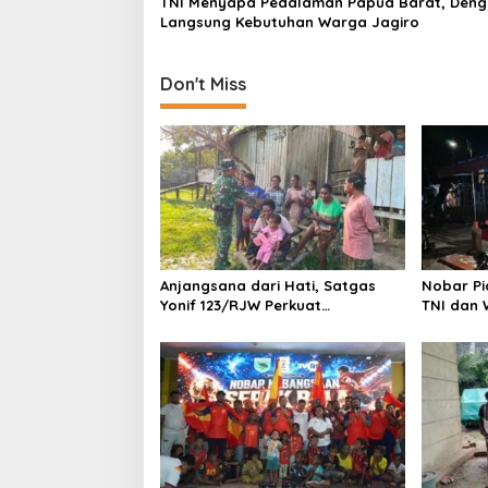
TNI Menyapa Pedalaman Papua Barat, Deng
o
Langsung Kebutuhan Warga Jagiro
n
Don't Miss
Anjangsana dari Hati, Satgas
Nobar Pi
Yonif 123/RJW Perkuat
TNI dan 
Kemanunggalan TNI-Rakyat di
Semanga
Pedalaman Papua Selatan