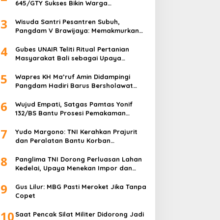
645/GTY Sukses Bikin Warga
Perbatasan Serahkan Senpi Rakitan
3
Wisuda Santri Pesantren Subuh,
Pangdam V Brawijaya: Memakmurkan
Masjid Itu Begini!
4
Gubes UNAIR Teliti Ritual Pertanian
Masyarakat Bali sebagai Upaya
Pelestarian Bahasa Daerah
5
Wapres KH Ma’ruf Amin Didampingi
Pangdam Hadiri Barus Bersholawat
untuk Indonesia
6
Wujud Empati, Satgas Pamtas Yonif
132/BS Bantu Prosesi Pemakaman
Warga
7
Yudo Margono: TNI Kerahkan Prajurit
dan Peralatan Bantu Korban
Kebakaran Depo Pertamina Plumpang
8
Panglima TNI Dorong Perluasan Lahan
Kedelai, Upaya Menekan Impor dan
Memperkuat Kemandirian Pangan
9
Gus Lilur: MBG Pasti Meroket Jika Tanpa
Copet
10
Saat Pencak Silat Militer Didorong Jadi