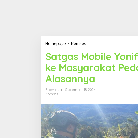
Homepage
/
Komsos
S
a
Satgas Mobile Yoni
t
g
ke Masyarakat Ped
a
s
Alasannya
M
o
b
Brawijaya
September 18, 2024
i
Komsos
l
e
Y
o
n
i
f
3