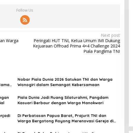
Follow Us
Next post
gan Warga
Peringati HUT TNI, Ketua Umum IMI Dukung
Kejuaraan Offroad Prima 4×4 Challenge 2024
Piala Panglima TNI
Nobar Piala Dunia 2026 Satukan TNI dan Warga
alaman
Wonogiri dalam Semangat Kebersamaan
ngan
Piala Dunia Jadi Ruang Silaturahmi, Pangdam
ial
Kasuari Berbaur dengan Warga Manokwari
enjadi
Di Perbatasan Papua Barat, Prajurit TNI dan
Warga Bergotong Royong Merenovasi Gereja di
Kampung Subin