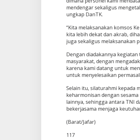
dimana personel kami mendatan
a
s
mendengar sekaligus mengetah
a
ungkap DanTK.
n
n
“Kita melaksanakan komsos K
y
kita lebih dekat dan akrab, dih
a
juga sekaligus melaksanakan 
Dengan diadakannya kegiatan 
masyarakat, dengan mengadak
karena kami datang untuk men
untuk menyelesaikan permasal
Selain itu, silaturahmi kepad
keharmonisan dengan sesama s
lainnya, sehingga antara TNI 
bekerjasama menjaga keutuhan
(Barat/Jafar)
117