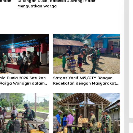
arkan
Di Tengah Duka, Babinsa Juwangi Hadir
Menguatkan Warga
ala Dunia 2026 Satukan
Satgas Yonif 645/GTY Bangun
Warga Wonogiri dalam
Kedekatan dengan Masyarakat
t Kebersamaan
Napua Lewat Komunikasi
Teritorial