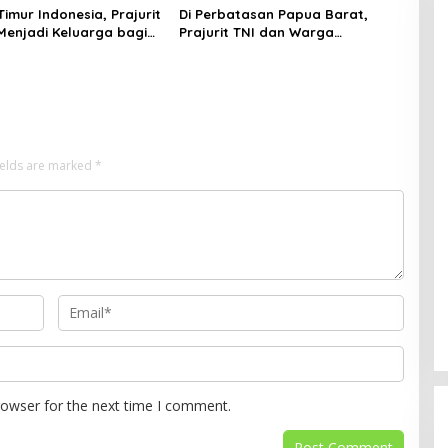
Timur Indonesia, Prajurit
Di Perbatasan Papua Barat,
Menjadi Keluarga bagi
Prajurit TNI dan Warga
apua Barat
Bergotong Royong Merenovasi
Gereja di Kampung Subin
ields are marked
*
rowser for the next time I comment.