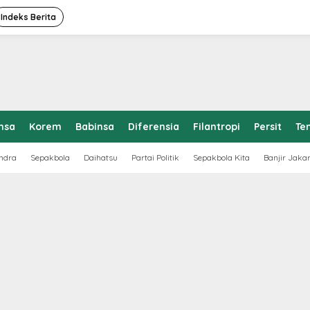
Indeks Berita
nsa
Korem
Babinsa
Diferensia
Filantropi
Persit
Te
ndra
Sepakbola
Daihatsu
Partai Politik
Sepakbola Kita
Banjir Jaka