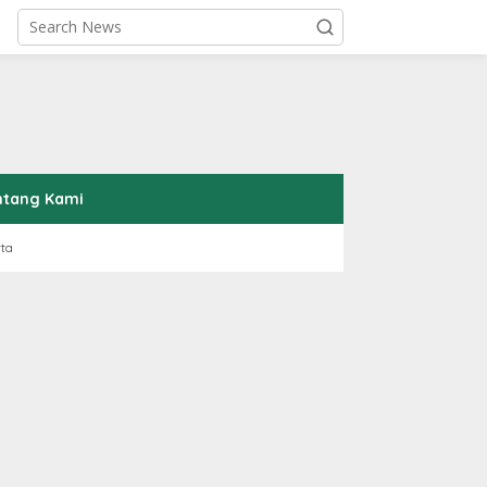
ntang Kami
rta