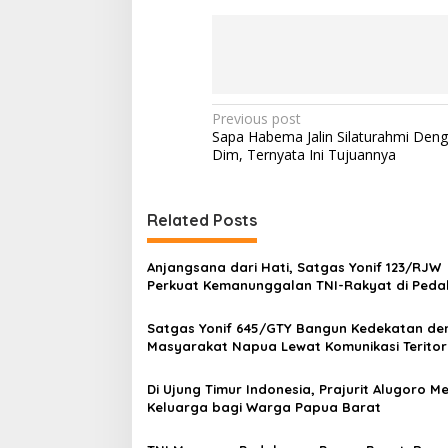
P
Previous post
Sapa Habema Jalin Silaturahmi Den
o
Dim, Ternyata Ini Tujuannya
s
t
Related Posts
n
a
Anjangsana dari Hati, Satgas Yonif 123/RJW
v
Perkuat Kemanunggalan TNI-Rakyat di Ped
Papua Selatan
i
Satgas Yonif 645/GTY Bangun Kedekatan de
g
Masyarakat Napua Lewat Komunikasi Teritor
a
Di Ujung Timur Indonesia, Prajurit Alugoro M
t
Keluarga bagi Warga Papua Barat
i