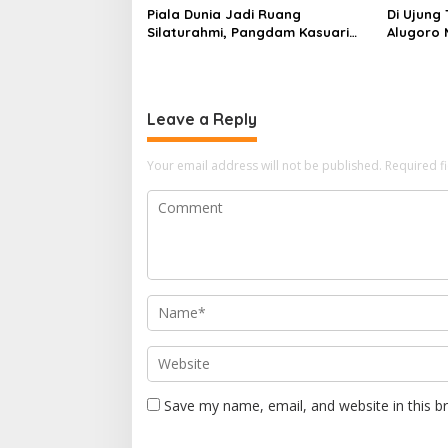
Piala Dunia Jadi Ruang
Di Ujung 
Silaturahmi, Pangdam Kasuari
Alugoro 
Berbaur dengan Warga
Warga P
Manokwari
Leave a Reply
Your email address will not be published.
Required f
Save my name, email, and website in this b