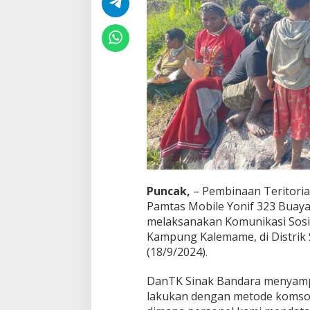
r
a
k
a
t
P
e
d
a
l
a
m
a
n
P
a
Puncak,
– Pembinaan Teritorial
p
Pamtas Mobile Yonif 323 Buaya 
u
melaksanakan Komunikasi Sosi
a
Kampung Kalemame, di Distrik
,
I
(18/9/2024).
n
i
DanTK Sinak Bandara menyampai
A
lakukan dengan metode komsos 
l