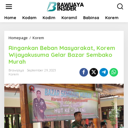
S
k
i
p
Home
Kodam
Kodim
Koramil
Babinsa
Korem
B
t
o
c
Homepage
/
Korem
R
o
i
n
Ringankan Beban Masyarakat, Korem
n
t
g
e
Wijayakusuma Gelar Bazar Sembako
a
n
Murah
n
t
k
Brawijaya
September 29, 2023
a
Korem
n
B
e
b
a
n
M
a
s
y