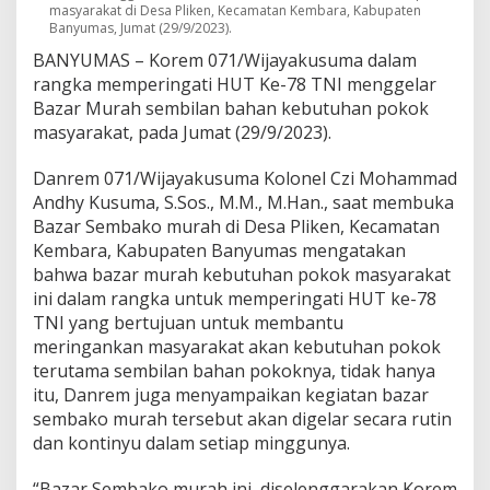
e
masyarakat di Desa Pliken, Kecamatan Kembara, Kabupaten
Banyumas, Jumat (29/9/2023).
l
a
BANYUMAS – Korem 071/Wijayakusuma dalam
r
rangka memperingati HUT Ke-78 TNI menggelar
B
Bazar Murah sembilan bahan kebutuhan pokok
a
z
masyarakat, pada Jumat (29/9/2023).
a
r
Danrem 071/Wijayakusuma Kolonel Czi Mohammad
S
Andhy Kusuma, S.Sos., M.M., M.Han., saat membuka
e
Bazar Sembako murah di Desa Pliken, Kecamatan
m
b
Kembara, Kabupaten Banyumas mengatakan
a
bahwa bazar murah kebutuhan pokok masyarakat
k
ini dalam rangka untuk memperingati HUT ke-78
o
TNI yang bertujuan untuk membantu
M
meringankan masyarakat akan kebutuhan pokok
u
r
terutama sembilan bahan pokoknya, tidak hanya
a
itu, Danrem juga menyampaikan kegiatan bazar
h
sembako murah tersebut akan digelar secara rutin
dan kontinyu dalam setiap minggunya.
“Bazar Sembako murah ini, diselenggarakan Korem