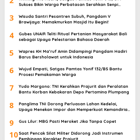
2
Sukses Bikin Warga Perbatasan Serahkan Senpi
Rakitan
3
Wisuda Santri Pesantren Subuh, Pangdam V
Brawijaya: Memakmurkan Masjid Itu Begini!
4
Gubes UNAIR Teliti Ritual Pertanian Masyarakat Bali
sebagai Upaya Pelestarian Bahasa Daerah
5
Wapres KH Ma’ruf Amin Didampingi Pangdam Hadiri
Barus Bersholawat untuk Indonesia
6
Wujud Empati, Satgas Pamtas Yonif 132/BS Bantu
Prosesi Pemakaman Warga
7
Yudo Margono: TNI Kerahkan Prajurit dan Peralatan
Bantu Korban Kebakaran Depo Pertamina Plumpang
8
Panglima TNI Dorong Perluasan Lahan Kedelai,
Upaya Menekan Impor dan Memperkuat Kemandirian
Pangan
9
Gus Lilur: MBG Pasti Meroket Jika Tanpa Copet
10
Saat Pencak Silat Militer Didorong Jadi Instrumen
Pembinaan Karakter Prajurit