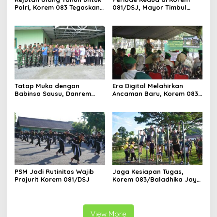
Polri, Korem 083 Tegaskan
081/DSJ, Mayor Timbul
Sinergi Menjaga Kota
Resmi Jabat Kasilog
Malang
Tatap Muka dengan
Era Digital Melahirkan
Babinsa Sausu, Danrem
Ancaman Baru, Korem 083
Tadulako Kirim Pesan
Ajak Masyarakat Perkuat
Penting untuk Prajurit
Ketahanan Bangsa
PSM Jadi Rutinitas Wajib
Jaga Kesiapan Tugas,
Prajurit Korem 081/DSJ
Korem 083/Baladhika Jaya
Gelar Tes Kebugaran
Prajurit
View More