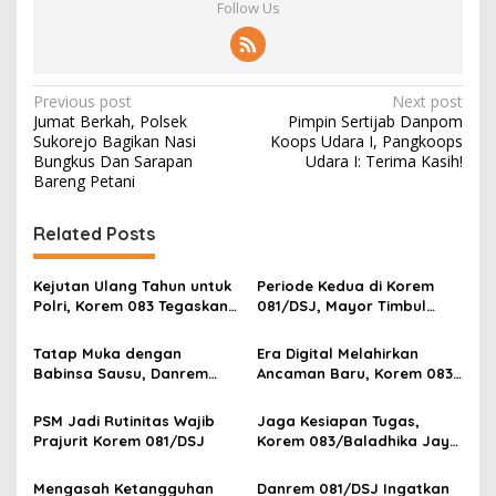
Follow Us
P
Previous post
Next post
Jumat Berkah, Polsek
Pimpin Sertijab Danpom
o
Sukorejo Bagikan Nasi
Koops Udara I, Pangkoops
s
Bungkus Dan Sarapan
Udara I: Terima Kasih!
Bareng Petani
t
n
Related Posts
a
v
Kejutan Ulang Tahun untuk
Periode Kedua di Korem
Polri, Korem 083 Tegaskan
081/DSJ, Mayor Timbul
i
Sinergi Menjaga Kota
Resmi Jabat Kasilog
g
Malang
Tatap Muka dengan
Era Digital Melahirkan
Babinsa Sausu, Danrem
Ancaman Baru, Korem 083
a
Tadulako Kirim Pesan
Ajak Masyarakat Perkuat
t
Penting untuk Prajurit
Ketahanan Bangsa
PSM Jadi Rutinitas Wajib
Jaga Kesiapan Tugas,
i
Prajurit Korem 081/DSJ
Korem 083/Baladhika Jaya
Gelar Tes Kebugaran
o
Prajurit
Mengasah Ketangguhan
Danrem 081/DSJ Ingatkan