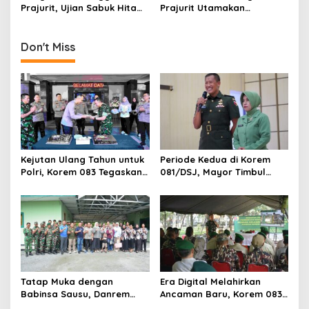
n
Prajurit, Ujian Sabuk Hitam
Prajurit Utamakan
PSM Digelar di Korem
Keamanan Selama Cuti
051/Wijayakarta
Lebaran
Don't Miss
Kejutan Ulang Tahun untuk
Periode Kedua di Korem
Polri, Korem 083 Tegaskan
081/DSJ, Mayor Timbul
Sinergi Menjaga Kota
Resmi Jabat Kasilog
Malang
Tatap Muka dengan
Era Digital Melahirkan
Babinsa Sausu, Danrem
Ancaman Baru, Korem 083
Tadulako Kirim Pesan
Ajak Masyarakat Perkuat