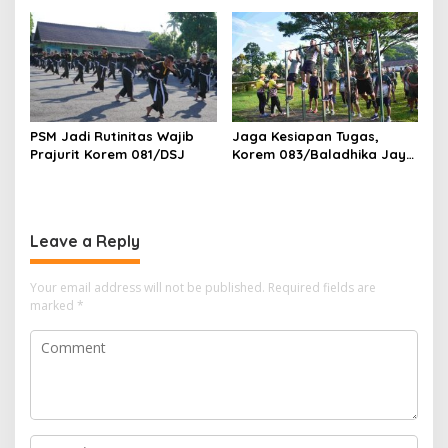
Penting untuk Prajurit
Ketahanan Bangsa
PSM Jadi Rutinitas Wajib
Jaga Kesiapan Tugas,
Prajurit Korem 081/DSJ
Korem 083/Baladhika Jaya
Gelar Tes Kebugaran
Prajurit
Leave a Reply
Your email address will not be published.
Required fields are
marked
*