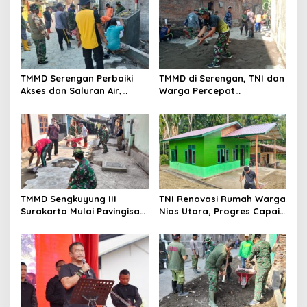
TMMD Serengan Perbaiki
TMMD di Serengan, TNI dan
Akses dan Saluran Air,
Warga Percepat
Warga Gotong Royong
Pembangunan Kampung
TMMD Sengkuyung III
TNI Renovasi Rumah Warga
Surakarta Mulai Pavingisasi
Nias Utara, Progres Capai
Jalan 97 Meter
97%