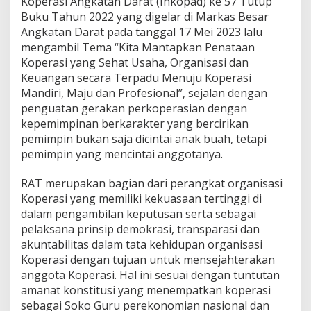
Koperasi Angkatan Darat (Inkopad) ke 57 Tutup
t
Buku Tahun 2022 yang digelar di Markas Besar
u
Angkatan Darat pada tanggal 17 Mei 2023 lalu
k
P
mengambil Tema “Kita Mantapkan Penataan
e
Koperasi yang Sehat Usaha, Organisasi dan
r
Keuangan secara Terpadu Menuju Koperasi
t
Mandiri, Maju dan Profesional”, sejalan dengan
a
penguatan gerakan perkoperasian dengan
n
g
kepemimpinan berkarakter yang bercirikan
g
pemimpin bukan saja dicintai anak buah, tetapi
u
pemimpin yang mencintai anggotanya.
n
g
RAT merupakan bagian dari perangkat organisasi
j
a
Koperasi yang memiliki kekuasaan tertinggi di
w
dalam pengambilan keputusan serta sebagai
a
pelaksana prinsip demokrasi, transparasi dan
b
akuntabilitas dalam tata kehidupan organisasi
a
n
Koperasi dengan tujuan untuk mensejahterakan
!
anggota Koperasi. Hal ini sesuai dengan tuntutan
amanat konstitusi yang menempatkan koperasi
sebagai Soko Guru perekonomian nasional dan