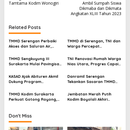
s
Tamtama Kodim Wonogiri
Ambil Sumpah Siswa
Dikmaba dan Dikmata
t
Angkatan XLIII Tahun 2023
n
Related Posts
a
v
TMMD Serengan Perbaiki
TMMD di Serengan, TNI dan
i
Akses dan Saluran Air,
Warga Percepat
g
Warga Gotong Royong
Pembangunan Kampung
TMMD Sengkuyung III
TNI Renovasi Rumah Warga
a
Surakarta Mulai Pavingisasi
Nias Utara, Progres Capai
t
Jalan 97 Meter
97%
i
KASAD Ajak Abituren Akmil
Danramil Serengan
Dukung Program
Tekankan Sasaran TMMD
o
Pemerintah
Harus Tuntas Tepat Waktu
n
TMMD Kodim Surakarta
Jembatan Merah Putih
Perkuat Gotong Royong,
Kodim Boyolali Akhiri
Pembangunan Saluran Air
Penantian Warga
Dikebut
Gumukrejo
Don't Miss