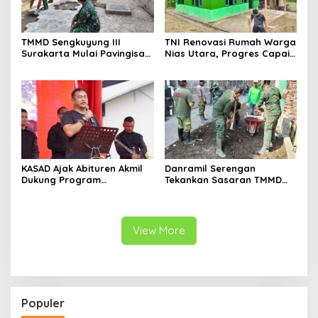
TMMD Sengkuyung III
TNI Renovasi Rumah Warga
Surakarta Mulai Pavingisasi
Nias Utara, Progres Capai
Jalan 97 Meter
97%
KASAD Ajak Abituren Akmil
Danramil Serengan
Dukung Program
Tekankan Sasaran TMMD
Pemerintah
Harus Tuntas Tepat Waktu
View More
Populer