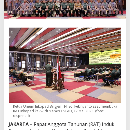
u
p
B
u
k
u
2
0
2
2
,
B
r
i
g
j
e
n
E
d
Ketua Umum Inkopad Brigjen TNI Edi Febriyanto saat membuka
i
RAT Inkopad ke-57 di Mabes TNI AD, 17 Mei 2023. (foto:
:
dispenad)
B
e
JAKARTA
– Rapat Anggota Tahunan (RAT) Induk
n