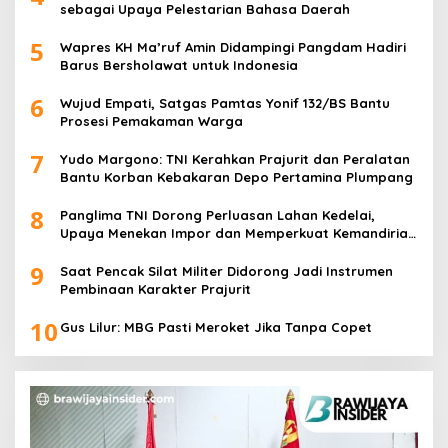
sebagai Upaya Pelestarian Bahasa Daerah
5
Wapres KH Ma’ruf Amin Didampingi Pangdam Hadiri
Barus Bersholawat untuk Indonesia
6
Wujud Empati, Satgas Pamtas Yonif 132/BS Bantu
Prosesi Pemakaman Warga
7
Yudo Margono: TNI Kerahkan Prajurit dan Peralatan
Bantu Korban Kebakaran Depo Pertamina Plumpang
8
Panglima TNI Dorong Perluasan Lahan Kedelai,
Upaya Menekan Impor dan Memperkuat Kemandirian
Pangan
9
Saat Pencak Silat Militer Didorong Jadi Instrumen
Pembinaan Karakter Prajurit
10
Gus Lilur: MBG Pasti Meroket Jika Tanpa Copet