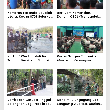
Kemarau Melanda Boyolali
Beri Jam Komandan,
Utara, Kodim 0724 Salurkan
Dandim 0806/Trenggalek
Air Bersih
Tekankan Hal Ini
Kodim 0724/Boyolali Turun
Kodim Sragen Tanamkan
Tangan Bersihkan Sungai
Wawasan Kebangsaan
Serang, Ini Tujuannya
Saat MPLS, Ingatkan
Pelajar Tentang Hal Ini
Jembatan Garuda Tinggal
Dandim Tulungagung Cek
Selangkah Lagi, Mobilitas
Langsung 2 Lokasi, Usulan
Warga Kalidawir Segera
Pembangunan Jembatan