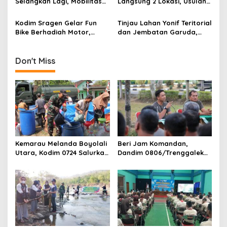
i
Selangkah Lagi, Mobilitas
Langsung 2 Lokasi, Usulan
Warga Kalidawir Segera
Pembangunan Jembatan
o
Pulih
Disiapkan Berdasarkan
Kodim Sragen Gelar Fun
Tinjau Lahan Yonif Teritorial
n
Kondisi Lapangan
Bike Berhadiah Motor,
dan Jembatan Garuda,
Ribuan Warga Tumpah
Pangdam Brawijaya
Ruah di Alun-Alun
Dorong Pembangunan
Mojokerto Berbasis
Don't Miss
Ketahanan Wilayah
Kemarau Melanda Boyolali
Beri Jam Komandan,
Utara, Kodim 0724 Salurkan
Dandim 0806/Trenggalek
Air Bersih
Tekankan Hal Ini