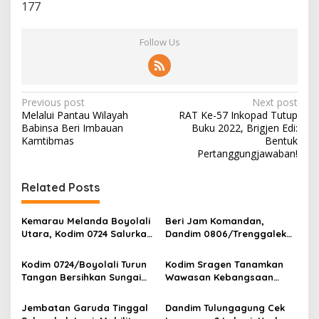
177
Follow Us
P
Previous post
Next post
Melalui Pantau Wilayah
RAT Ke-57 Inkopad Tutup
o
Babinsa Beri Imbauan
Buku 2022, Brigjen Edi:
s
Kamtibmas
Bentuk
Pertanggungjawaban!
t
n
Related Posts
a
v
Kemarau Melanda Boyolali
Beri Jam Komandan,
Utara, Kodim 0724 Salurkan
Dandim 0806/Trenggalek
i
Air Bersih
Tekankan Hal Ini
g
Kodim 0724/Boyolali Turun
Kodim Sragen Tanamkan
Tangan Bersihkan Sungai
Wawasan Kebangsaan
a
Serang, Ini Tujuannya
Saat MPLS, Ingatkan
t
Pelajar Tentang Hal Ini
Jembatan Garuda Tinggal
Dandim Tulungagung Cek