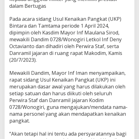
a
dalam Bertugas
K
o
Pada acara sidang Usul Kenaikan Pangkat (UKP)
d
Bintara dan Tamtama periode 1 April 2024,
i
m
dipimpin oleh Kasdim Mayor Inf Maulana Sirod,
W
mewakili Dandim 0728/Wonogiri Letkol Inf Deny
o
Octavianto dan dihadiri oleh Perwira Staf, serta
n
Danramil jajaran di ruang rapat Makodim, Kamis
o
g
(20/7/2023).
i
r
Mewakili Dandim, Mayor Inf Iman menyampaikan,
i
rapat sidang Usul Kenaikan Pangkat (UKP) ini
merupakan dasar awal yang harus dilakukan oleh
setiap satuan dan harus diikuti oleh seluruh
Perwira Staf dan Danramil jajaran Kodim
0728/Wonogiri, guna mengajukan/mendata nama-
nama personel yang akan mendapatkan kenaikan
pangkat.
“Akan tetapi hal ini tentu ada persyaratannya bagi