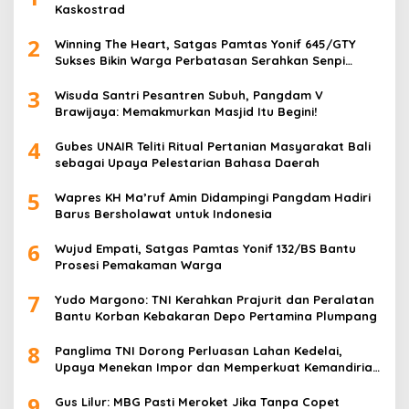
Kaskostrad
2
Winning The Heart, Satgas Pamtas Yonif 645/GTY
Sukses Bikin Warga Perbatasan Serahkan Senpi
Rakitan
3
Wisuda Santri Pesantren Subuh, Pangdam V
Brawijaya: Memakmurkan Masjid Itu Begini!
4
Gubes UNAIR Teliti Ritual Pertanian Masyarakat Bali
sebagai Upaya Pelestarian Bahasa Daerah
5
Wapres KH Ma’ruf Amin Didampingi Pangdam Hadiri
Barus Bersholawat untuk Indonesia
6
Wujud Empati, Satgas Pamtas Yonif 132/BS Bantu
Prosesi Pemakaman Warga
7
Yudo Margono: TNI Kerahkan Prajurit dan Peralatan
Bantu Korban Kebakaran Depo Pertamina Plumpang
8
Panglima TNI Dorong Perluasan Lahan Kedelai,
Upaya Menekan Impor dan Memperkuat Kemandirian
Pangan
9
Gus Lilur: MBG Pasti Meroket Jika Tanpa Copet