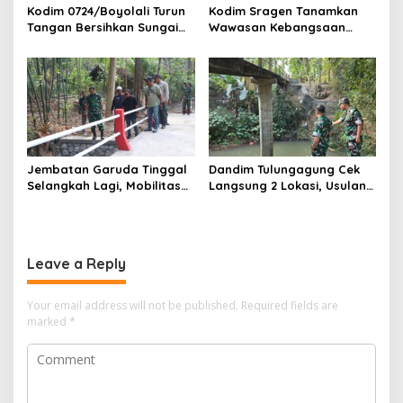
Kodim 0724/Boyolali Turun
Kodim Sragen Tanamkan
Tangan Bersihkan Sungai
Wawasan Kebangsaan
Serang, Ini Tujuannya
Saat MPLS, Ingatkan
Pelajar Tentang Hal Ini
Jembatan Garuda Tinggal
Dandim Tulungagung Cek
Selangkah Lagi, Mobilitas
Langsung 2 Lokasi, Usulan
Warga Kalidawir Segera
Pembangunan Jembatan
Pulih
Disiapkan Berdasarkan
Kondisi Lapangan
Leave a Reply
Your email address will not be published.
Required fields are
marked
*