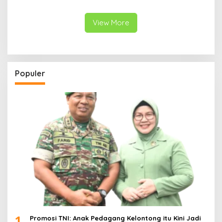
Pulih
Disiapkan Berdasarkan
Kondisi Lapangan
View More
Populer
1
Promosi TNI: Anak Pedagang Kelontong itu Kini Jadi