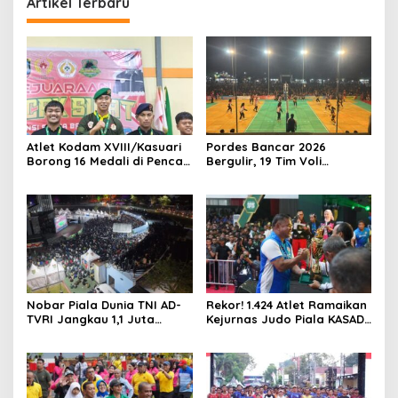
Artikel Terbaru
Atlet Kodam XVIII/Kasuari
Pordes Bancar 2026
Borong 16 Medali di Pencak
Bergulir, 19 Tim Voli
Silat Piala Gubernur Papua
Perebutkan Gelar Juara
Barat Daya
Nobar Piala Dunia TNI AD-
Rekor! 1.424 Atlet Ramaikan
TVRI Jangkau 1,1 Juta
Kejurnas Judo Piala KASAD
Warga, UMKM Ikut
XVI 2026, KASAD: Lahirkan
Terdongkrak
Juara untuk Indonesia