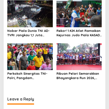
Barat Daya
Nobar Piala Dunia TNI AD-
Rekor! 1.424 Atlet Ramaikan
TVRI Jangkau 1,1 Juta
Kejurnas Judo Piala KASAD
Warga, UMKM Ikut
XVI 2026, KASAD: Lahirkan
Terdongkrak
Juara untuk Indonesia
Perkokoh Sinergitas TNI-
Ribuan Pelari Semarakkan
Polri, Pangdam
Bhayangkara Run 2026,
XVIII/Kasuari Hadiri
Soliditas TNI-Polri dan
Olahraga Bersama Hari
Pemda Menguat di Blitar
Bhayangkara ke-80 di
Papua Barat
Leave a Reply