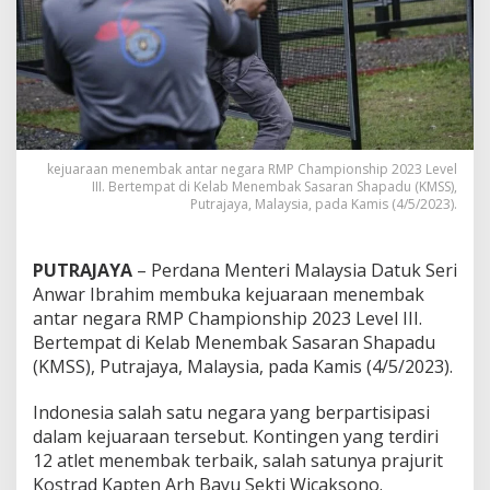
l
a
g
a
d
i
K
e
j
kejuaraan menembak antar negara RMP Championship 2023 Level
u
III. Bertempat di Kelab Menembak Sasaran Shapadu (KMSS),
Putrajaya, Malaysia, pada Kamis (4/5/2023).
a
r
a
a
PUTRAJAYA
– Perdana Menteri Malaysia Datuk Seri
n
Anwar Ibrahim membuka kejuaraan menembak
M
antar negara RMP Championship 2023 Level III.
e
Bertempat di Kelab Menembak Sasaran Shapadu
n
e
(KMSS), Putrajaya, Malaysia, pada Kamis (4/5/2023).
m
b
Indonesia salah satu negara yang berpartisipasi
a
dalam kejuaraan tersebut. Kontingen yang terdiri
k
12 atlet menembak terbaik, salah satunya prajurit
d
i
Kostrad Kapten Arh Bayu Sekti Wicaksono.