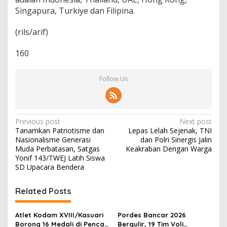
D
Singapura, Turkiye dan Filipina.
o
a
(rils/arif)
k
a
n
160
K
a
Follow Us
m
i
!
P
Previous post
Next post
Tanamkan Patriotisme dan
Lepas Lelah Sejenak, TNI
o
Nasionalisme Generasi
dan Polri Sinergis Jalin
s
Muda Perbatasan, Satgas
Keakraban Dengan Warga
Yonif 143/TWEJ Latih Siswa
t
SD Upacara Bendera
n
Related Posts
a
v
Atlet Kodam XVIII/Kasuari
Pordes Bancar 2026
i
Borong 16 Medali di Pencak
Bergulir, 19 Tim Voli