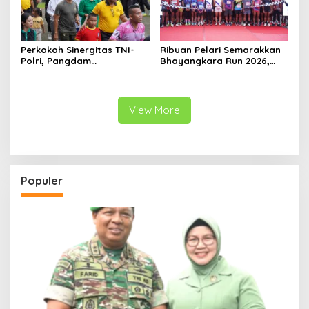
Perkokoh Sinergitas TNI-
Ribuan Pelari Semarakkan
Polri, Pangdam
Bhayangkara Run 2026,
XVIII/Kasuari Hadiri
Soliditas TNI-Polri dan
Olahraga Bersama Hari
Pemda Menguat di Blitar
Bhayangkara ke-80 di
Papua Barat
View More
Populer