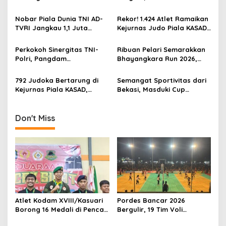
g
Silat Piala Gubernur Papua
Perebutkan Gelar Juara
Barat Daya
Nobar Piala Dunia TNI AD-
Rekor! 1.424 Atlet Ramaikan
a
TVRI Jangkau 1,1 Juta
Kejurnas Judo Piala KASAD
t
Warga, UMKM Ikut
XVI 2026, KASAD: Lahirkan
Terdongkrak
Juara untuk Indonesia
i
Perkokoh Sinergitas TNI-
Ribuan Pelari Semarakkan
Polri, Pangdam
Bhayangkara Run 2026,
o
XVIII/Kasuari Hadiri
Soliditas TNI-Polri dan
n
Olahraga Bersama Hari
Pemda Menguat di Blitar
792 Judoka Bertarung di
Semangat Sportivitas dari
Bhayangkara ke-80 di
Kejurnas Piala KASAD,
Bekasi, Masduki Cup
Papua Barat
Pembinaan Atlet Nasional
Dorong Lahirnya Atlet Tenis
Diperkuat
Meja Berprestasi
Don't Miss
Atlet Kodam XVIII/Kasuari
Pordes Bancar 2026
Borong 16 Medali di Pencak
Bergulir, 19 Tim Voli
Silat Piala Gubernur Papua
Perebutkan Gelar Juara