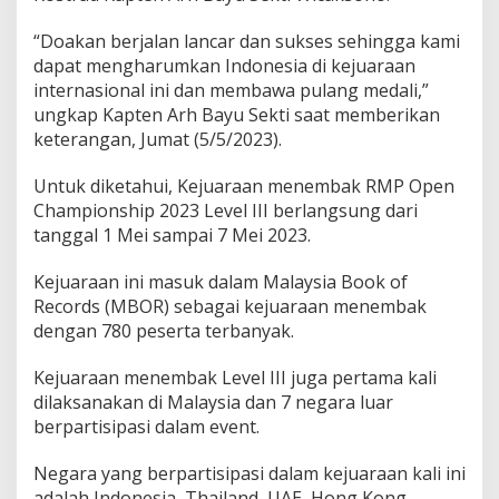
M
a
“Doakan berjalan lancar dan sukses sehingga kami
l
dapat mengharumkan Indonesia di kejuaraan
a
internasional ini dan membawa pulang medali,”
y
s
ungkap Kapten Arh Bayu Sekti saat memberikan
i
keterangan, Jumat (5/5/2023).
a
,
Untuk diketahui, Kejuaraan menembak RMP Open
K
Championship 2023 Level III berlangsung dari
a
p
tanggal 1 Mei sampai 7 Mei 2023.
t
e
Kejuaraan ini masuk dalam Malaysia Book of
n
Records (MBOR) sebagai kejuaraan menembak
B
dengan 780 peserta terbanyak.
a
y
u
Kejuaraan menembak Level III juga pertama kali
S
dilaksanakan di Malaysia dan 7 negara luar
e
berpartisipasi dalam event.
k
t
Negara yang berpartisipasi dalam kejuaraan kali ini
i
:
adalah Indonesia, Thailand, UAE, Hong Kong,