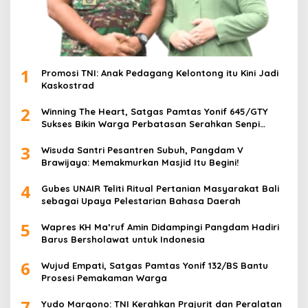
1
Promosi TNI: Anak Pedagang Kelontong itu Kini Jadi
Kaskostrad
2
Winning The Heart, Satgas Pamtas Yonif 645/GTY
Sukses Bikin Warga Perbatasan Serahkan Senpi
Rakitan
3
Wisuda Santri Pesantren Subuh, Pangdam V
Brawijaya: Memakmurkan Masjid Itu Begini!
4
Gubes UNAIR Teliti Ritual Pertanian Masyarakat Bali
sebagai Upaya Pelestarian Bahasa Daerah
5
Wapres KH Ma’ruf Amin Didampingi Pangdam Hadiri
Barus Bersholawat untuk Indonesia
6
Wujud Empati, Satgas Pamtas Yonif 132/BS Bantu
Prosesi Pemakaman Warga
7
Yudo Margono: TNI Kerahkan Prajurit dan Peralatan