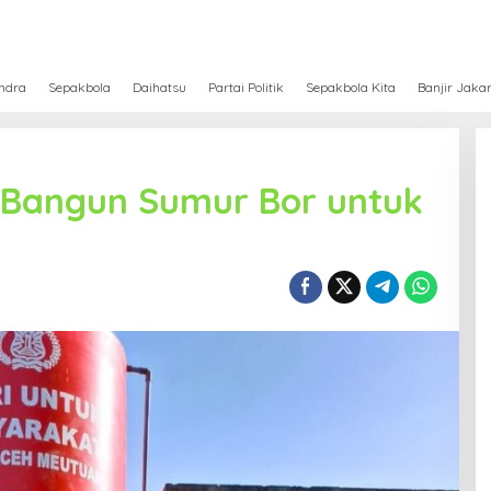
ndra
Sepakbola
Daihatsu
Partai Politik
Sepakbola Kita
Banjir Jaka
 Bangun Sumur Bor untuk