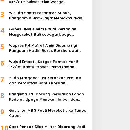
645/GTY Sukses Bikin Warga
Perbatasan Serahkan Senpi Rakitan
3
Wisuda Santri Pesantren Subuh,
Pangdam V Brawijaya: Memakmurkan
Masjid Itu Begini!
4
Gubes UNAIR Teliti Ritual Pertanian
Masyarakat Bali sebagai Upaya
Pelestarian Bahasa Daerah
5
Wapres KH Ma’ruf Amin Didampingi
Pangdam Hadiri Barus Bersholawat
untuk Indonesia
6
Wujud Empati, Satgas Pamtas Yonif
132/BS Bantu Prosesi Pemakaman
Warga
7
Yudo Margono: TNI Kerahkan Prajurit
dan Peralatan Bantu Korban
Kebakaran Depo Pertamina Plumpang
8
Panglima TNI Dorong Perluasan Lahan
Kedelai, Upaya Menekan Impor dan
Memperkuat Kemandirian Pangan
9
Gus Lilur: MBG Pasti Meroket Jika Tanpa
Copet
10
Saat Pencak Silat Militer Didorong Jadi