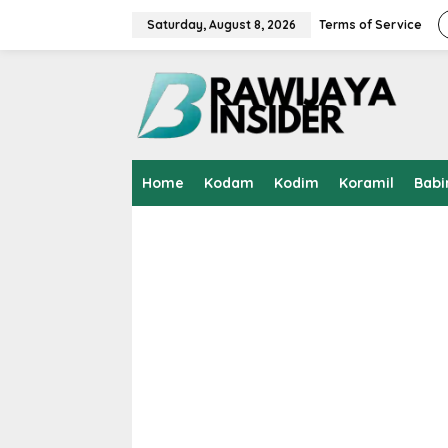
S
k
Saturday, August 8, 2026
Terms of Service
i
p
t
o
c
o
n
t
Home
Kodam
Kodim
Koramil
Babi
e
n
t