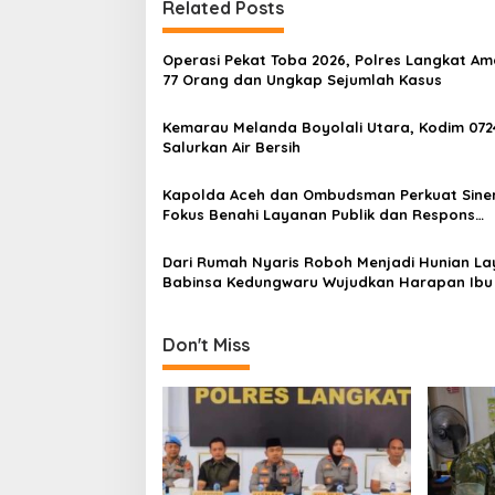
t
Related Posts
n
Operasi Pekat Toba 2026, Polres Langkat A
a
77 Orang dan Ungkap Sejumlah Kasus
v
Kemarau Melanda Boyolali Utara, Kodim 072
i
Salurkan Air Bersih
g
a
Kapolda Aceh dan Ombudsman Perkuat Siner
Fokus Benahi Layanan Publik dan Respons
t
Pengaduan Warga
i
Dari Rumah Nyaris Roboh Menjadi Hunian La
Babinsa Kedungwaru Wujudkan Harapan Ibu 
o
n
Don't Miss