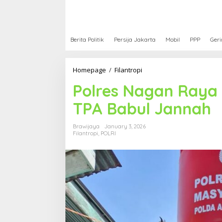
Berita Politik
Persija Jakarta
Mobil
PPP
Geri
Homepage
/
Filantropi
P
o
Polres Nagan Raya
l
r
TPA Babul Jannah
e
s
N
Brawijaya
January 3, 2026
a
Filantropi
,
POLRI
g
a
n
R
a
y
a
B
a
n