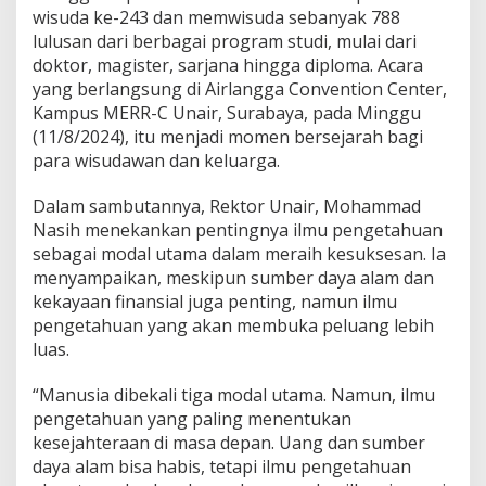
a
wisuda ke-243 dan memwisuda sebanyak 788
r
lulusan dari berbagai program studi, mulai dari
i
doktor, magister, sarjana hingga diploma. Acara
I
yang berlangsung di Airlangga Convention Center,
l
m
Kampus MERR-C Unair, Surabaya, pada Minggu
u
(11/8/2024), itu menjadi momen bersejarah bagi
d
para wisudawan dan keluarga.
a
n
Dalam sambutannya, Rektor Unair, Mohammad
H
i
Nasih menekankan pentingnya ilmu pengetahuan
k
sebagai modal utama dalam meraih kesuksesan. Ia
m
menyampaikan, meskipun sumber daya alam dan
a
kekayaan finansial juga penting, namun ilmu
h
!
pengetahuan yang akan membuka peluang lebih
luas.
“Manusia dibekali tiga modal utama. Namun, ilmu
pengetahuan yang paling menentukan
kesejahteraan di masa depan. Uang dan sumber
daya alam bisa habis, tetapi ilmu pengetahuan