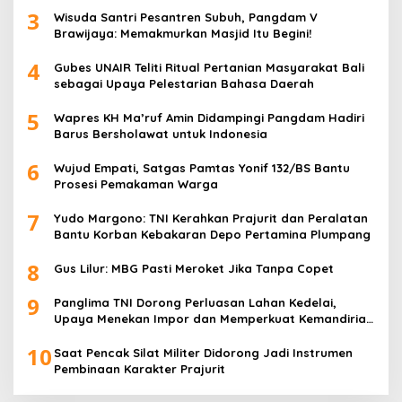
3
Wisuda Santri Pesantren Subuh, Pangdam V
Brawijaya: Memakmurkan Masjid Itu Begini!
4
Gubes UNAIR Teliti Ritual Pertanian Masyarakat Bali
sebagai Upaya Pelestarian Bahasa Daerah
5
Wapres KH Ma’ruf Amin Didampingi Pangdam Hadiri
Barus Bersholawat untuk Indonesia
6
Wujud Empati, Satgas Pamtas Yonif 132/BS Bantu
Prosesi Pemakaman Warga
7
Yudo Margono: TNI Kerahkan Prajurit dan Peralatan
Bantu Korban Kebakaran Depo Pertamina Plumpang
8
Gus Lilur: MBG Pasti Meroket Jika Tanpa Copet
9
Panglima TNI Dorong Perluasan Lahan Kedelai,
Upaya Menekan Impor dan Memperkuat Kemandirian
Pangan
10
Saat Pencak Silat Militer Didorong Jadi Instrumen
Pembinaan Karakter Prajurit