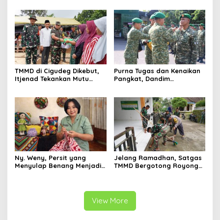
Siap Hadapi Tantangan
Puluhan Kilogram Sabu ke
Zaman
BNNP Kalbar
TMMD di Cigudeg Dikebut,
Purna Tugas dan Kenaikan
Itjenad Tekankan Mutu
Pangkat, Dandim
Infrastruktur dan Dampak
Tulungagung Tekankan
Jangka Panjang
Profesionalisme Prajurit
Ny. Weny, Persit yang
Jelang Ramadhan, Satgas
Menyulap Benang Menjadi
TMMD Bergotong Royong
Karya Bernilai
Bersama Warga Blitar
Bersih-bersih Masjid
View More