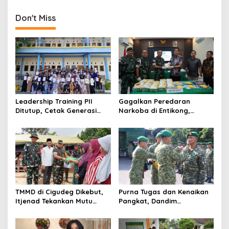
Gelombang III 2025
Tulungagung
Don't Miss
Leadership Training PII
Gagalkan Peredaran
Ditutup, Cetak Generasi
Narkoba di Entikong,
Tangguh Berkarakter dan
Kodam XII/Tpr Serahkan
Siap Hadapi Tantangan
Puluhan Kilogram Sabu ke
Zaman
BNNP Kalbar
TMMD di Cigudeg Dikebut,
Purna Tugas dan Kenaikan
Itjenad Tekankan Mutu
Pangkat, Dandim
Infrastruktur dan Dampak
Tulungagung Tekankan
Jangka Panjang
Profesionalisme Prajurit