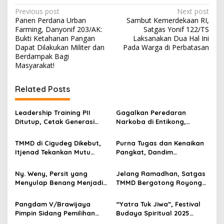
P
Previous post
Next post
Panen Perdana Urban
Sambut Kemerdekaan RI,
o
Farming, Danyonif 203/AK:
Satgas Yonif 122/TS
s
Bukti Ketahanan Pangan
Laksanakan Dua Hal Ini
Dapat Dilakukan Militer dan
Pada Warga di Perbatasan
t
Berdampak Bagi
Masyarakat!
n
a
Related Posts
v
i
Leadership Training PII
Gagalkan Peredaran
g
Ditutup, Cetak Generasi
Narkoba di Entikong,
Tangguh Berkarakter dan
Kodam XII/Tpr Serahkan
a
Siap Hadapi Tantangan
Puluhan Kilogram Sabu ke
TMMD di Cigudeg Dikebut,
Purna Tugas dan Kenaikan
Zaman
BNNP Kalbar
t
Itjenad Tekankan Mutu
Pangkat, Dandim
Infrastruktur dan Dampak
Tulungagung Tekankan
i
Jangka Panjang
Profesionalisme Prajurit
Ny. Weny, Persit yang
Jelang Ramadhan, Satgas
o
Menyulap Benang Menjadi
TMMD Bergotong Royong
n
Karya Bernilai
Bersama Warga Blitar
Bersih-bersih Masjid
Pangdam V/Brawijaya
“Yatra Tuk Jiwa”, Festival
Pimpin Sidang Pemilihan
Budaya Spiritual 2025
Subpanpus Cata PK
Resmi Dibuka di