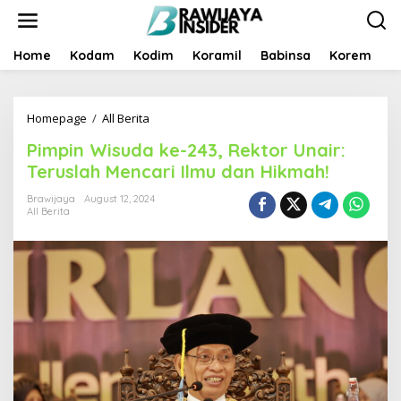
S
k
i
p
Home
Kodam
Kodim
Koramil
Babinsa
Korem
B
t
o
c
Homepage
/
All Berita
P
o
i
n
Pimpin Wisuda ke-243, Rektor Unair:
m
t
p
e
Teruslah Mencari Ilmu dan Hikmah!
i
n
n
t
Brawijaya
August 12, 2024
All Berita
W
i
s
u
d
a
k
e
-
2
4
3