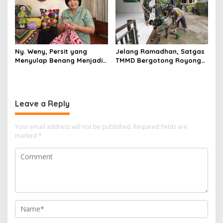
Ny. Weny, Persit yang
Jelang Ramadhan, Satgas
Menyulap Benang Menjadi
TMMD Bergotong Royong
Karya Bernilai
Bersama Warga Blitar
Bersih-bersih Masjid
Leave a Reply
Your email address will not be published.
Required fields are
marked
*