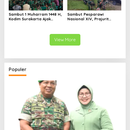
Sambut 1 Muharram 1448 H,
Sambut Pesparawi
Kodim Surakarta Ajak
Nasional XIV, Prajurit
Refleksi dan Perkuat
Kodam Kasuari Bersihkan
Semangat Kebersamaan
Manokwari
View More
Populer