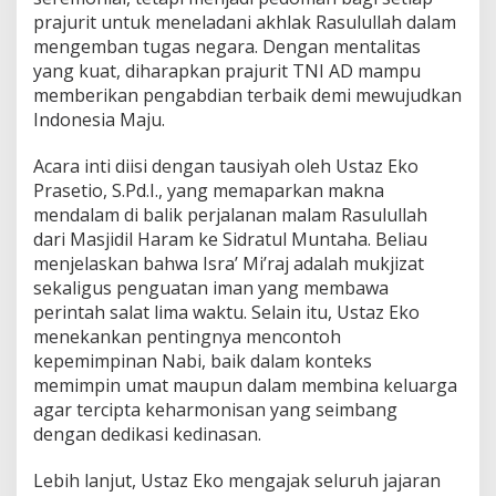
n
prajurit untuk meneladani akhlak Rasulullah dalam
u
mengemban tugas negara. Dengan mentalitas
j
yang kuat, diharapkan prajurit TNI AD mampu
u
memberikan pengabdian terbaik demi mewujudkan
I
n
Indonesia Maju.
d
o
Acara inti diisi dengan tausiyah oleh Ustaz Eko
n
Prasetio, S.Pd.I., yang memaparkan makna
e
mendalam di balik perjalanan malam Rasulullah
s
i
dari Masjidil Haram ke Sidratul Muntaha. Beliau
a
menjelaskan bahwa Isra’ Mi’raj adalah mukjizat
M
sekaligus penguatan iman yang membawa
a
perintah salat lima waktu. Selain itu, Ustaz Eko
j
u
menekankan pentingnya mencontoh
kepemimpinan Nabi, baik dalam konteks
memimpin umat maupun dalam membina keluarga
agar tercipta keharmonisan yang seimbang
dengan dedikasi kedinasan.
Lebih lanjut, Ustaz Eko mengajak seluruh jajaran