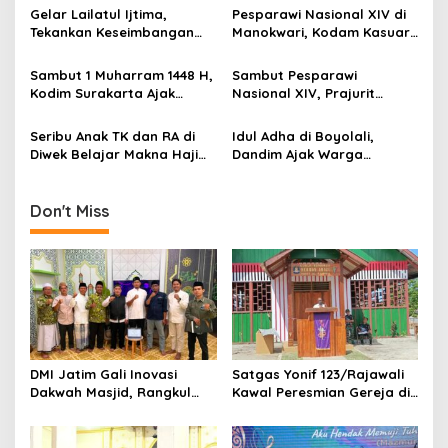
Warga Perkuat Stabilitas
Gelar Lailatul Ijtima,
Pesparawi Nasional XIV di
a
Papua Selatan
Tekankan Keseimbangan
Manokwari, Kodam Kasuari
t
Teknologi dan Akhlak
Gaungkan Kebersamaan
i
Sambut 1 Muharram 1448 H,
Sambut Pesparawi
Kodim Surakarta Ajak
Nasional XIV, Prajurit
o
Refleksi dan Perkuat
Kodam Kasuari Bersihkan
n
Semangat Kebersamaan
Manokwari
Seribu Anak TK dan RA di
Idul Adha di Boyolali,
Diwek Belajar Makna Haji
Dandim Ajak Warga
Lewat Manasik yang Ceria
Meneguhkan Semangat
Berbagi dan Kepedulian
Sosial
Don't Miss
DMI Jatim Gali Inovasi
Satgas Yonif 123/Rajawali
Dakwah Masjid, Rangkul
Kawal Peresmian Gereja di
Gen Z hingga UMKM
Mappi, Sinergi TNI dan
Warga Perkuat Stabilitas
Papua Selatan