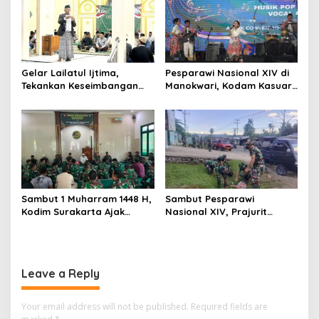
Gelar Lailatul Ijtima,
Pesparawi Nasional XIV di
Tekankan Keseimbangan
Manokwari, Kodam Kasuari
Teknologi dan Akhlak
Gaungkan Kebersamaan
Sambut 1 Muharram 1448 H,
Sambut Pesparawi
Kodim Surakarta Ajak
Nasional XIV, Prajurit
Refleksi dan Perkuat
Kodam Kasuari Bersihkan
Semangat Kebersamaan
Manokwari
Leave a Reply
Your email address will not be published.
Required fields are