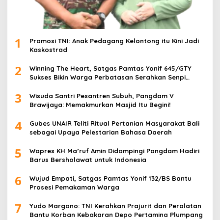
1
Promosi TNI: Anak Pedagang Kelontong itu Kini Jadi
Kaskostrad
2
Winning The Heart, Satgas Pamtas Yonif 645/GTY
Sukses Bikin Warga Perbatasan Serahkan Senpi
Rakitan
3
Wisuda Santri Pesantren Subuh, Pangdam V
Brawijaya: Memakmurkan Masjid Itu Begini!
4
Gubes UNAIR Teliti Ritual Pertanian Masyarakat Bali
sebagai Upaya Pelestarian Bahasa Daerah
5
Wapres KH Ma’ruf Amin Didampingi Pangdam Hadiri
Barus Bersholawat untuk Indonesia
6
Wujud Empati, Satgas Pamtas Yonif 132/BS Bantu
Prosesi Pemakaman Warga
7
Yudo Margono: TNI Kerahkan Prajurit dan Peralatan
Bantu Korban Kebakaran Depo Pertamina Plumpang