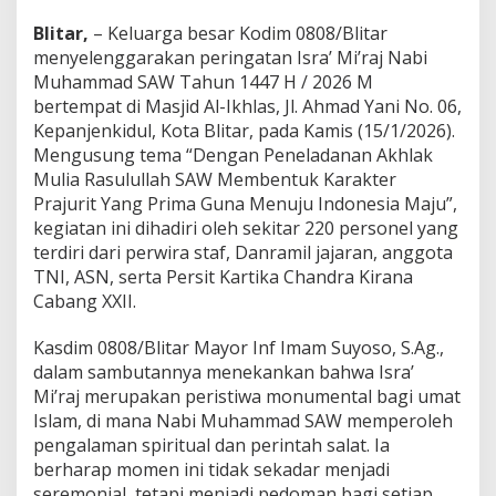
a
Blitar,
– Keluarga besar Kodim 0808/Blitar
n
K
menyelenggarakan peringatan Isra’ Mi’raj Nabi
a
Muhammad SAW Tahun 1447 H / 2026 M
r
bertempat di Masjid Al-Ikhlas, Jl. Ahmad Yani No. 06,
a
Kepanjenkidul, Kota Blitar, pada Kamis (15/1/2026).
k
t
Mengusung tema “Dengan Peneladanan Akhlak
e
Mulia Rasulullah SAW Membentuk Karakter
r
Prajurit Yang Prima Guna Menuju Indonesia Maju”,
P
kegiatan ini dihadiri oleh sekitar 220 personel yang
r
terdiri dari perwira staf, Danramil jajaran, anggota
a
j
TNI, ASN, serta Persit Kartika Chandra Kirana
u
Cabang XXII.
r
i
Kasdim 0808/Blitar Mayor Inf Imam Suyoso, S.Ag.,
t
dalam sambutannya menekankan bahwa Isra’
P
r
Mi’raj merupakan peristiwa monumental bagi umat
i
Islam, di mana Nabi Muhammad SAW memperoleh
m
pengalaman spiritual dan perintah salat. Ia
a
berharap momen ini tidak sekadar menjadi
M
e
seremonial, tetapi menjadi pedoman bagi setiap