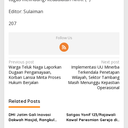
Editor: Sulaiman
207
Follow Us
P
Previous post
Next post
Warga Teluk Naga Laporkan
Implementasi UU Minerba
o
Dugaan Penganiayaan,
Terkendala Penetapan
s
Korban Lansia Minta Proses
Wilayah, Sektor Tambang
Hukum Berjalan
Masih Menunggu Kepastian
t
Operasional
n
Related Posts
a
v
DMI Jatim Gali Inovasi
Satgas Yonif 123/Rajawali
i
Dakwah Masjid, Rangkul
Kawal Peresmian Gereja di
g
Gen Z hingga UMKM
Mappi, Sinergi TNI dan