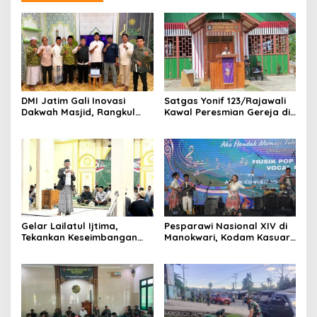
DMI Jatim Gali Inovasi
Satgas Yonif 123/Rajawali
Dakwah Masjid, Rangkul
Kawal Peresmian Gereja di
Gen Z hingga UMKM
Mappi, Sinergi TNI dan
Warga Perkuat Stabilitas
Papua Selatan
Gelar Lailatul Ijtima,
Pesparawi Nasional XIV di
Tekankan Keseimbangan
Manokwari, Kodam Kasuari
Teknologi dan Akhlak
Gaungkan Kebersamaan