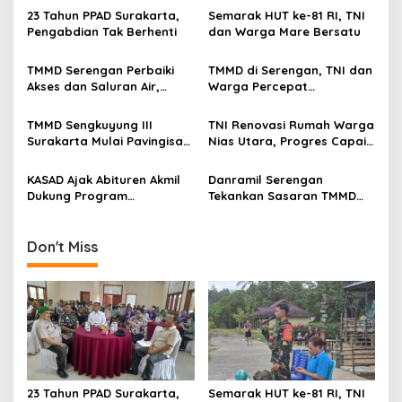
a
23 Tahun PPAD Surakarta,
Semarak HUT ke-81 RI, TNI
v
Pengabdian Tak Berhenti
dan Warga Mare Bersatu
i
TMMD Serengan Perbaiki
TMMD di Serengan, TNI dan
g
Akses dan Saluran Air,
Warga Percepat
Warga Gotong Royong
Pembangunan Kampung
a
TMMD Sengkuyung III
TNI Renovasi Rumah Warga
t
Surakarta Mulai Pavingisasi
Nias Utara, Progres Capai
i
Jalan 97 Meter
97%
KASAD Ajak Abituren Akmil
Danramil Serengan
o
Dukung Program
Tekankan Sasaran TMMD
n
Pemerintah
Harus Tuntas Tepat Waktu
Don't Miss
23 Tahun PPAD Surakarta,
Semarak HUT ke-81 RI, TNI