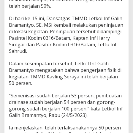
p
telah berjalan 50%.
a
i
Di hari ke-15 ini, Dansatgas TMMD Letkol Inf Galih
5
0
Bramantyo, SE, MSi kembali melakukan peninjauan
%
di lokasi kegiatan. Peninjauan tersebut didampingi
Pasintel Kodim 0316/Batam, Kapten Inf Harry
Siregar dan Pasiter Kodim 0316/Batam, Lettu Inf
Sahrudi.
Dalam kesempatan tersebut, Letkol Inf Galih
Bramantyo mengatakan bahwa pengerjaan fisik di
kegiatan TMMD Kavling Seraya ini telah berjalan
50 persen.
“Semenisasi sudah berjalan 53 persen, pembuatan
drainase sudah berjalan 54 persen dan gorong-
gorong sudah berjalan 100 persen,” kata Letkol Inf
Galih Bramantyo, Rabu (24/5/2023).
Ia menjelaskan, telah terlaksanakannya 50 persen