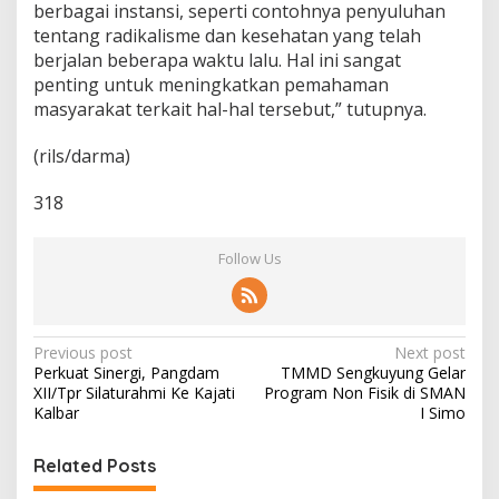
berbagai instansi, seperti contohnya penyuluhan
tentang radikalisme dan kesehatan yang telah
berjalan beberapa waktu lalu. Hal ini sangat
penting untuk meningkatkan pemahaman
masyarakat terkait hal-hal tersebut,” tutupnya.
(rils/darma)
318
Follow Us
P
Previous post
Next post
Perkuat Sinergi, Pangdam
TMMD Sengkuyung Gelar
o
XII/Tpr Silaturahmi Ke Kajati
Program Non Fisik di SMAN
s
Kalbar
I Simo
t
Related Posts
n