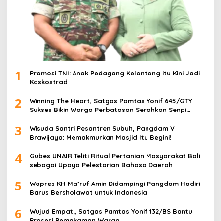
1
Promosi TNI: Anak Pedagang Kelontong itu Kini Jadi
Kaskostrad
2
Winning The Heart, Satgas Pamtas Yonif 645/GTY
Sukses Bikin Warga Perbatasan Serahkan Senpi
Rakitan
3
Wisuda Santri Pesantren Subuh, Pangdam V
Brawijaya: Memakmurkan Masjid Itu Begini!
4
Gubes UNAIR Teliti Ritual Pertanian Masyarakat Bali
sebagai Upaya Pelestarian Bahasa Daerah
5
Wapres KH Ma’ruf Amin Didampingi Pangdam Hadiri
Barus Bersholawat untuk Indonesia
6
Wujud Empati, Satgas Pamtas Yonif 132/BS Bantu
Prosesi Pemakaman Warga