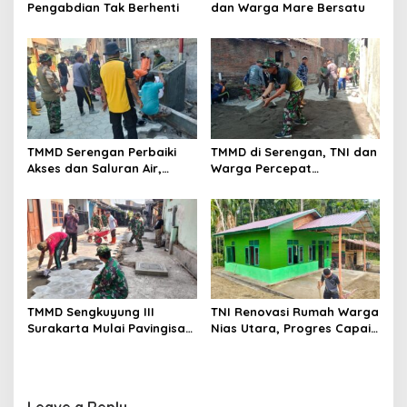
Pengabdian Tak Berhenti
dan Warga Mare Bersatu
TMMD Serengan Perbaiki
TMMD di Serengan, TNI dan
Akses dan Saluran Air,
Warga Percepat
Warga Gotong Royong
Pembangunan Kampung
TMMD Sengkuyung III
TNI Renovasi Rumah Warga
Surakarta Mulai Pavingisasi
Nias Utara, Progres Capai
Jalan 97 Meter
97%