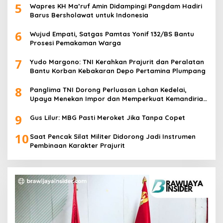
5
Wapres KH Ma’ruf Amin Didampingi Pangdam Hadiri
Barus Bersholawat untuk Indonesia
6
Wujud Empati, Satgas Pamtas Yonif 132/BS Bantu
Prosesi Pemakaman Warga
7
Yudo Margono: TNI Kerahkan Prajurit dan Peralatan
Bantu Korban Kebakaran Depo Pertamina Plumpang
8
Panglima TNI Dorong Perluasan Lahan Kedelai,
Upaya Menekan Impor dan Memperkuat Kemandirian
Pangan
9
Gus Lilur: MBG Pasti Meroket Jika Tanpa Copet
10
Saat Pencak Silat Militer Didorong Jadi Instrumen
Pembinaan Karakter Prajurit