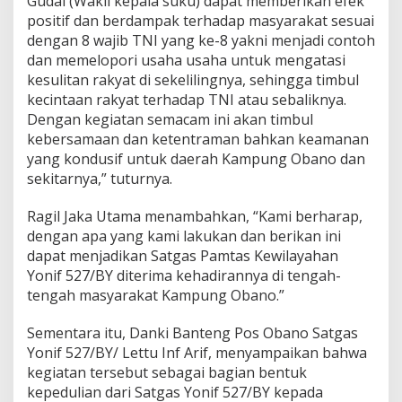
Gudai (Wakil kepala suku) dapat memberikan efek
i
positif dan berdampak terhadap masyarakat sesuai
O
dengan 8 wajib TNI yang ke-8 yakni menjadi contoh
b
dan memelopori usaha usaha untuk mengatasi
a
n
kesulitan rakyat di sekelilingnya, sehingga timbul
o
kecintaan rakyat terhadap TNI atau sebaliknya.
P
Dengan kegiatan semacam ini akan timbul
a
kebersamaan dan ketentraman bahkan keamanan
n
i
yang kondusif untuk daerah Kampung Obano dan
a
sekitarnya,” tuturnya.
i
Ragil Jaka Utama menambahkan, “Kami berharap,
dengan apa yang kami lakukan dan berikan ini
dapat menjadikan Satgas Pamtas Kewilayahan
Yonif 527/BY diterima kehadirannya di tengah-
tengah masyarakat Kampung Obano.”
Sementara itu, Danki Banteng Pos Obano Satgas
Yonif 527/BY/ Lettu Inf Arif, menyampaikan bahwa
kegiatan tersebut sebagai bagian bentuk
kepedulian dari Satgas Yonif 527/BY kepada