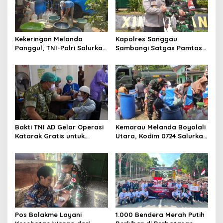
Kekeringan Melanda
Kapolres Sanggau
Panggul, TNI-Polri Salurkan
Sambangi Satgas Pamtas
12.000 Liter Air Bersih
Yonarmed 19/Bogani,
Perkuat Soliditas TNI-Polri
di Perbatasan
Bakti TNI AD Gelar Operasi
Kemarau Melanda Boyolali
Katarak Gratis untuk
Utara, Kodim 0724 Salurkan
Warga Madura
Air Bersih
Pos Bolakme Layani
1.000 Bendera Merah Putih