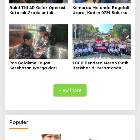
Bakti TNI AD Gelar Operasi
Kemarau Melanda Boyolali
Katarak Gratis untuk
Utara, Kodim 0724 Salurkan
Warga Madura
Air Bersih
Pos Bolakme Layani
1.000 Bendera Merah Putih
Kesehatan Warga dari
Berkibar di Perbatasan
Rumah ke Rumah di Papua
Sambas
Pegunungan
View More
Populer