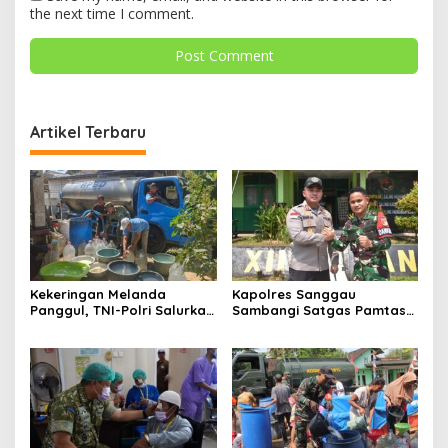
the next time I comment.
Artikel Terbaru
Kekeringan Melanda
Kapolres Sanggau
Panggul, TNI-Polri Salurkan
Sambangi Satgas Pamtas
12.000 Liter Air Bersih
Yonarmed 19/Bogani,
Perkuat Soliditas TNI-Polri
di Perbatasan