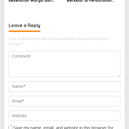
Kesehatan Warga dari
Berkibar di Perbatasan
Rumah ke Rumah di Papua
Sambas
Pegunungan
Leave a Reply
Your email address will not be published.
Required fields are
marked
*
Save my name, email, and website in this browser for