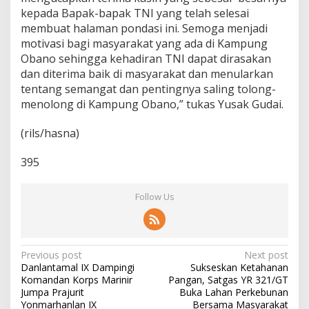
kepada Bapak-bapak TNI yang telah selesai
membuat halaman pondasi ini. Semoga menjadi
motivasi bagi masyarakat yang ada di Kampung
Obano sehingga kehadiran TNI dapat dirasakan
dan diterima baik di masyarakat dan menularkan
tentang semangat dan pentingnya saling tolong-
menolong di Kampung Obano,” tukas Yusak Gudai.
(rils/hasna)
395
Follow Us
P
Previous post
Next post
Danlantamal IX Dampingi
Sukseskan Ketahanan
o
Komandan Korps Marinir
Pangan, Satgas YR 321/GT
s
Jumpa Prajurit
Buka Lahan Perkebunan
Yonmarhanlan IX
Bersama Masyarakat