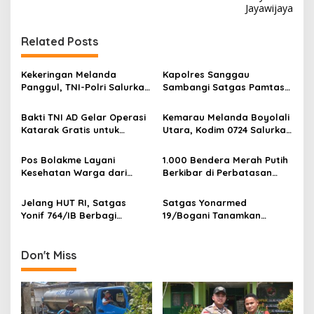
t
Jayawijaya
n
Related Posts
a
v
Kekeringan Melanda
Kapolres Sanggau
i
Panggul, TNI-Polri Salurkan
Sambangi Satgas Pamtas
g
12.000 Liter Air Bersih
Yonarmed 19/Bogani,
Perkuat Soliditas TNI-Polri
Bakti TNI AD Gelar Operasi
Kemarau Melanda Boyolali
a
di Perbatasan
Katarak Gratis untuk
Utara, Kodim 0724 Salurkan
t
Warga Madura
Air Bersih
i
Pos Bolakme Layani
1.000 Bendera Merah Putih
Kesehatan Warga dari
Berkibar di Perbatasan
o
Rumah ke Rumah di Papua
Sambas
n
Pegunungan
Jelang HUT RI, Satgas
Satgas Yonarmed
Yonif 764/IB Berbagi
19/Bogani Tanamkan
Sarana Olahraga
Nasionalisme Pelajar
Perbatasan
Don't Miss