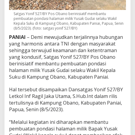
a
m
Satgas Yonif 527/BY Pos Obano berinisiatif membantu
a
pembuatan pondasi halaman milik Yusak Gudai selaku Wakil
n
Kepala Suku di Kampung Obano, Kabupaten Paniai, Papua, Senin
R
(8/5/2023). (foto: satgas yonif 527/BY)
u
m
PANIAI
– Demi mewujudkan terjalinnya hubungan
a
yang harmonis antara TNI dengan masyarakat
h
sehingga terwujud keamanan dan ketentraman
W
yang kondusif, Satgas Yonif 527/BY Pos Obano
a
k
berinisiatif membantu pembuatan pondasi
i
halaman milik Yusak Gudai selaku Wakil Kepala
l
Suku di Kampung Obano, Kabupaten Paniai.
K
e
Hal tersebut disampaikan Dansatgas Yonif 527/BY
p
a
Letkol Inf Ragil Jaka Utama, S.Hub.Int dalam rilis
l
tertulisnya di Kampung Obano, Kabupaten Paniai,
a
Papua, Senin (8/5/2023).
S
u
“Melalui kegiatan ini diharapkan membantu
k
u
pembuatan pondasi halaman milik Bapak Yusak
d