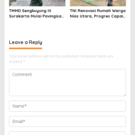
TMMD Sengkuyung III
TNI Renovasi Rumah Warga
Surakarta Mulai Pavingisasi
Nias Utara, Progres Capai
Jalan 97 Meter
97%
Leave a Reply
Your email address will not be published.
Required fields are
marked
*