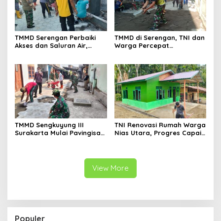
TMMD Serengan Perbaiki
TMMD di Serengan, TNI dan
Akses dan Saluran Air,
Warga Percepat
Warga Gotong Royong
Pembangunan Kampung
TMMD Sengkuyung III
TNI Renovasi Rumah Warga
Surakarta Mulai Pavingisasi
Nias Utara, Progres Capai
Jalan 97 Meter
97%
View More
Populer