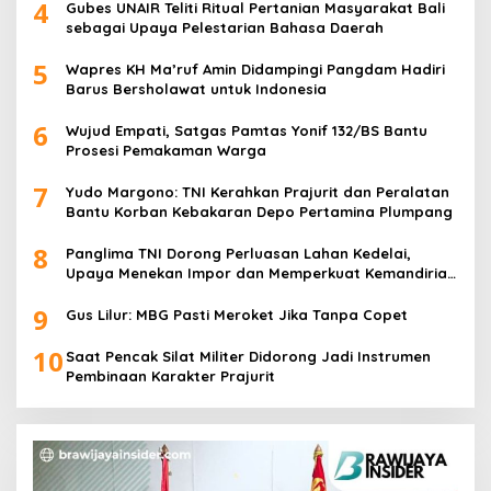
4
Gubes UNAIR Teliti Ritual Pertanian Masyarakat Bali
sebagai Upaya Pelestarian Bahasa Daerah
5
Wapres KH Ma’ruf Amin Didampingi Pangdam Hadiri
Barus Bersholawat untuk Indonesia
6
Wujud Empati, Satgas Pamtas Yonif 132/BS Bantu
Prosesi Pemakaman Warga
7
Yudo Margono: TNI Kerahkan Prajurit dan Peralatan
Bantu Korban Kebakaran Depo Pertamina Plumpang
8
Panglima TNI Dorong Perluasan Lahan Kedelai,
Upaya Menekan Impor dan Memperkuat Kemandirian
Pangan
9
Gus Lilur: MBG Pasti Meroket Jika Tanpa Copet
10
Saat Pencak Silat Militer Didorong Jadi Instrumen
Pembinaan Karakter Prajurit