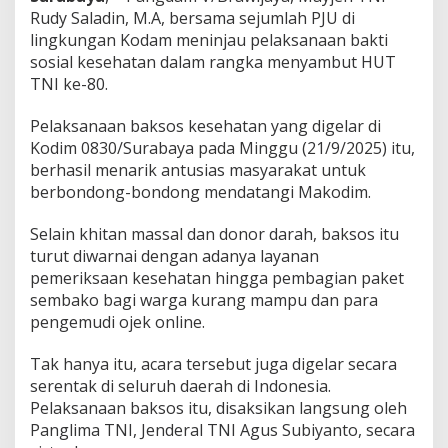
d
Rudy Saladin, M.A, bersama sejumlah PJU di
i
lingkungan Kodam meninjau pelaksanaan bakti
m
sosial kesehatan dalam rangka menyambut HUT
0
8
TNI ke-80.
3
0
Pelaksanaan baksos kesehatan yang digelar di
/
Kodim 0830/Surabaya pada Minggu (21/9/2025) itu,
S
berhasil menarik antusias masyarakat untuk
u
r
berbondong-bondong mendatangi Makodim.
a
b
Selain khitan massal dan donor darah, baksos itu
a
turut diwarnai dengan adanya layanan
y
pemeriksaan kesehatan hingga pembagian paket
a
sembako bagi warga kurang mampu dan para
pengemudi ojek online.
Tak hanya itu, acara tersebut juga digelar secara
serentak di seluruh daerah di Indonesia.
Pelaksanaan baksos itu, disaksikan langsung oleh
Panglima TNI, Jenderal TNI Agus Subiyanto, secara