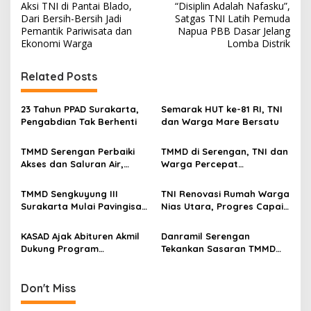
Aksi TNI di Pantai Blado,
“Disiplin Adalah Nafasku”,
o
Dari Bersih-Bersih Jadi
Satgas TNI Latih Pemuda
s
Pemantik Pariwisata dan
Napua PBB Dasar Jelang
Ekonomi Warga
Lomba Distrik
t
n
Related Posts
a
v
23 Tahun PPAD Surakarta,
Semarak HUT ke-81 RI, TNI
Pengabdian Tak Berhenti
dan Warga Mare Bersatu
i
g
TMMD Serengan Perbaiki
TMMD di Serengan, TNI dan
Akses dan Saluran Air,
Warga Percepat
a
Warga Gotong Royong
Pembangunan Kampung
t
TMMD Sengkuyung III
TNI Renovasi Rumah Warga
i
Surakarta Mulai Pavingisasi
Nias Utara, Progres Capai
Jalan 97 Meter
97%
o
KASAD Ajak Abituren Akmil
Danramil Serengan
n
Dukung Program
Tekankan Sasaran TMMD
Pemerintah
Harus Tuntas Tepat Waktu
Don't Miss