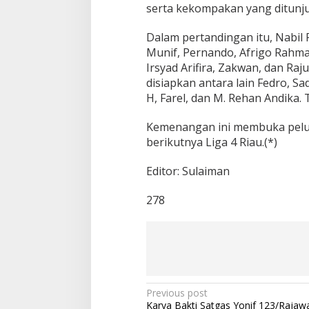
serta kekompakan yang ditunjuk
Dalam pertandingan itu, Nabil 
Munif, Pernando, Afrigo Rahmad 
Irsyad Arifira, Zakwan, dan Ra
disiapkan antara lain Fedro, Sad
H, Farel, dan M. Rehan Andika. 
Kemenangan ini membuka peluan
berikutnya Liga 4 Riau.(*)
Editor: Sulaiman
278
P
Previous post
Karya Bakti Satgas Yonif 123/Rajawa