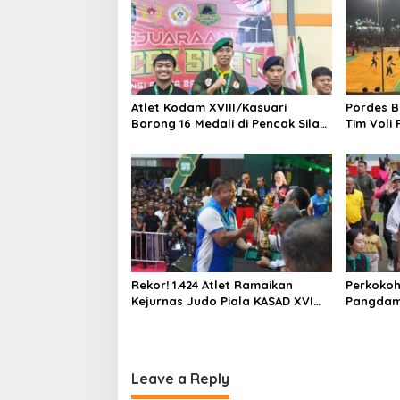
Atlet Kodam XVIII/Kasuari
Pordes B
Borong 16 Medali di Pencak Silat
Tim Voli
Piala Gubernur Papua Barat
Daya
Rekor! 1.424 Atlet Ramaikan
Perkokoh 
Kejurnas Judo Piala KASAD XVI
Pangdam 
2026, KASAD: Lahirkan Juara
Olahraga
untuk Indonesia
Bhayangk
Barat
Leave a Reply