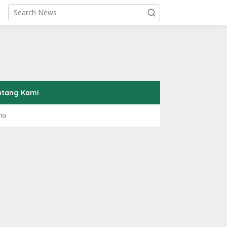
ntang Kami
rta