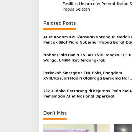
o
Fasilitas Umum dan Pererat Ikatan So
s
Papua Selatan
t
Related Posts
n
a
Atlet Kodam XVIII/Kasuari Borong 16 Medali 
v
Pencak Silat Piala Gubernur Papua Barat Da
i
Nobar Piala Dunia TNI AD-TVRI Jangkau 1,1 J
g
Warga, UMKM Ikut Terdongkrak
a
Perkokoh Sinergitas TNI-Polri, Pangdam
t
XVIII/Kasuari Hadiri Olahraga Bersama Hari
i
Bhayangkara ke-80 di Papua Barat
792 Judoka Bertarung di Kejurnas Piala KASA
o
Pembinaan Atlet Nasional Diperkuat
n
Don't Miss