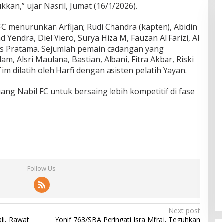
kan,” ujar Nasril, Jumat (16/1/2026).
FC menurunkan Arfijan; Rudi Chandra (kapten), Abidin
Yendra, Diel Viero, Surya Hiza M, Fauzan Al Farizi, Al
jus Pratama. Sejumlah pemain cadangan yang
am, Alsri Maulana, Bastian, Albani, Fitra Akbar, Riski
Tim dilatih oleh Harfi dengan asisten pelatih Yayan.
g Nabil FC untuk bersaing lebih kompetitif di fase
Follow Us
Next post
li, Rawat
Yonif 763/SBA Peringati Isra Mi’raj, Teguhkan