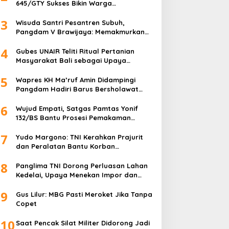
645/GTY Sukses Bikin Warga
Perbatasan Serahkan Senpi Rakitan
3
Wisuda Santri Pesantren Subuh,
Pangdam V Brawijaya: Memakmurkan
Masjid Itu Begini!
4
Gubes UNAIR Teliti Ritual Pertanian
Masyarakat Bali sebagai Upaya
Pelestarian Bahasa Daerah
5
Wapres KH Ma’ruf Amin Didampingi
Pangdam Hadiri Barus Bersholawat
untuk Indonesia
6
Wujud Empati, Satgas Pamtas Yonif
132/BS Bantu Prosesi Pemakaman
Warga
7
Yudo Margono: TNI Kerahkan Prajurit
dan Peralatan Bantu Korban
Kebakaran Depo Pertamina Plumpang
8
Panglima TNI Dorong Perluasan Lahan
Kedelai, Upaya Menekan Impor dan
Memperkuat Kemandirian Pangan
9
Gus Lilur: MBG Pasti Meroket Jika Tanpa
Copet
10
Saat Pencak Silat Militer Didorong Jadi