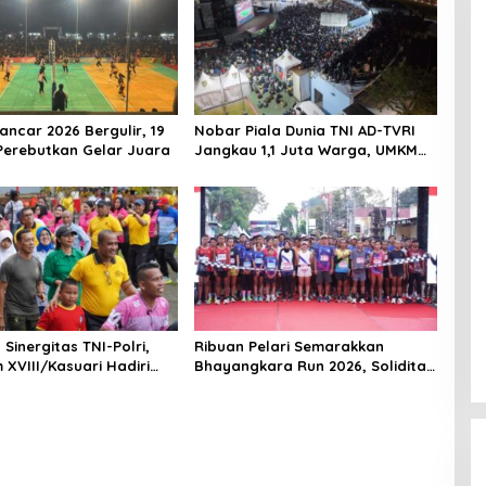
ancar 2026 Bergulir, 19
Nobar Piala Dunia TNI AD-TVRI
 Perebutkan Gelar Juara
Jangkau 1,1 Juta Warga, UMKM
Ikut Terdongkrak
Sinergitas TNI-Polri,
Ribuan Pelari Semarakkan
XVIII/Kasuari Hadiri
Bhayangkara Run 2026, Soliditas
 Bersama Hari
TNI-Polri dan Pemda Menguat di
ara ke-80 di Papua
Blitar