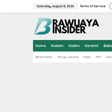
S
k
Saturday, August 8, 2026
Terms of Service
i
p
t
o
c
o
n
t
Home
Kodam
Kodim
Koramil
Babi
e
n
t
Berita Politik
Persija Jakarta
Mobil
PPP
Geri