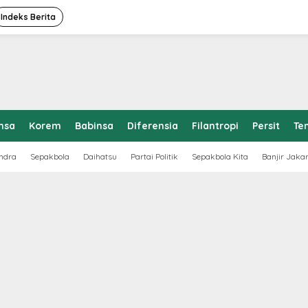
Indeks Berita
nsa
Korem
Babinsa
Diferensia
Filantropi
Persit
Te
ndra
Sepakbola
Daihatsu
Partai Politik
Sepakbola Kita
Banjir Jaka