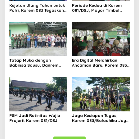
Kejutan Ulang Tahun untuk
Periode Kedua di Korem
Polri, Korem 083 Tegaskan
081/DSJ, Mayor Timbul
Sinergi Menjaga Kota
Resmi Jabat Kasilog
Malang
Tatap Muka dengan
Era Digital Melahirkan
Babinsa Sausu, Danrem
Ancaman Baru, Korem 083
Tadulako Kirim Pesan
Ajak Masyarakat Perkuat
Penting untuk Prajurit
Ketahanan Bangsa
PSM Jadi Rutinitas Wajib
Jaga Kesiapan Tugas,
Prajurit Korem 081/DSJ
Korem 083/Baladhika Jaya
Gelar Tes Kebugaran
Prajurit