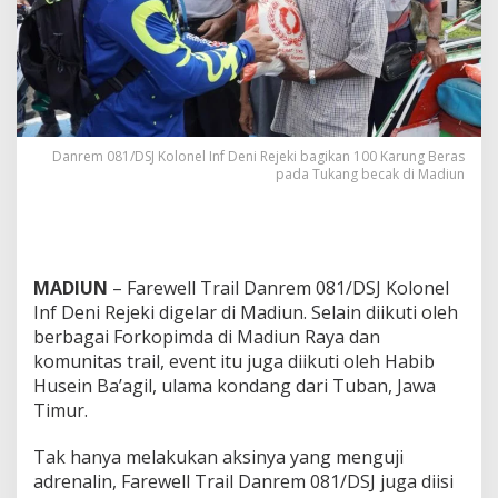
r
a
i
l
,
D
a
n
Danrem 081/DSJ Kolonel Inf Deni Rejeki bagikan 100 Karung Beras
r
pada Tukang becak di Madiun
e
m
0
8
1
MADIUN
– Farewell Trail Danrem 081/DSJ Kolonel
/
D
Inf Deni Rejeki digelar di Madiun. Selain diikuti oleh
S
berbagai Forkopimda di Madiun Raya dan
J
komunitas trail, event itu juga diikuti oleh Habib
B
Husein Ba’agil, ulama kondang dari Tuban, Jawa
a
Timur.
g
i
k
Tak hanya melakukan aksinya yang menguji
a
adrenalin, Farewell Trail Danrem 081/DSJ juga diisi
n