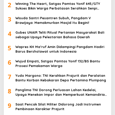
2
Winning The Heart, Satgas Pamtas Yonif 645/GTY
Sukses Bikin Warga Perbatasan Serahkan Senpi
Rakitan
3
Wisuda Santri Pesantren Subuh, Pangdam V
Brawijaya: Memakmurkan Masjid Itu Begini!
4
Gubes UNAIR Teliti Ritual Pertanian Masyarakat Bali
sebagai Upaya Pelestarian Bahasa Daerah
5
Wapres KH Ma’ruf Amin Didampingi Pangdam Hadiri
Barus Bersholawat untuk Indonesia
6
Wujud Empati, Satgas Pamtas Yonif 132/BS Bantu
Prosesi Pemakaman Warga
7
Yudo Margono: TNI Kerahkan Prajurit dan Peralatan
Bantu Korban Kebakaran Depo Pertamina Plumpang
8
Panglima TNI Dorong Perluasan Lahan Kedelai,
Upaya Menekan Impor dan Memperkuat Kemandirian
Pangan
9
Saat Pencak Silat Militer Didorong Jadi Instrumen
Pembinaan Karakter Prajurit