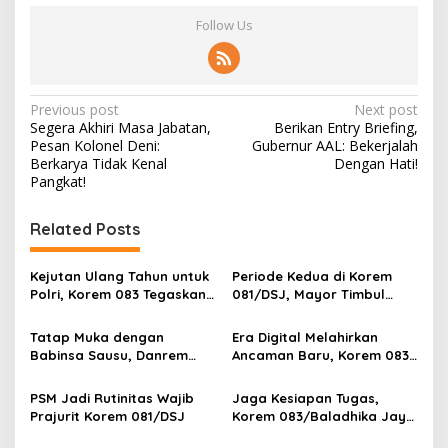
Follow Us
P
Previous post
Next post
Segera Akhiri Masa Jabatan,
Berikan Entry Briefing,
o
Pesan Kolonel Deni:
Gubernur AAL: Bekerjalah
s
Berkarya Tidak Kenal
Dengan Hati!
Pangkat!
t
n
Related Posts
a
v
Kejutan Ulang Tahun untuk
Periode Kedua di Korem
Polri, Korem 083 Tegaskan
081/DSJ, Mayor Timbul
i
Sinergi Menjaga Kota
Resmi Jabat Kasilog
g
Malang
Tatap Muka dengan
Era Digital Melahirkan
Babinsa Sausu, Danrem
Ancaman Baru, Korem 083
a
Tadulako Kirim Pesan
Ajak Masyarakat Perkuat
t
Penting untuk Prajurit
Ketahanan Bangsa
PSM Jadi Rutinitas Wajib
Jaga Kesiapan Tugas,
i
Prajurit Korem 081/DSJ
Korem 083/Baladhika Jaya
Gelar Tes Kebugaran