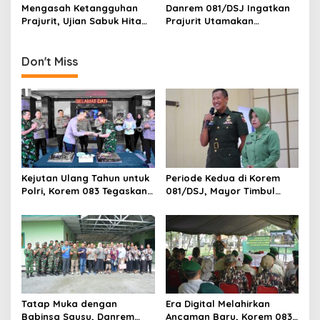
o
Prajurit
Mengasah Ketangguhan
Danrem 081/DSJ Ingatkan
n
Prajurit, Ujian Sabuk Hitam
Prajurit Utamakan
PSM Digelar di Korem
Keamanan Selama Cuti
051/Wijayakarta
Lebaran
Don't Miss
Kejutan Ulang Tahun untuk
Periode Kedua di Korem
Polri, Korem 083 Tegaskan
081/DSJ, Mayor Timbul
Sinergi Menjaga Kota
Resmi Jabat Kasilog
Malang
Tatap Muka dengan
Era Digital Melahirkan
Babinsa Sausu, Danrem
Ancaman Baru, Korem 083