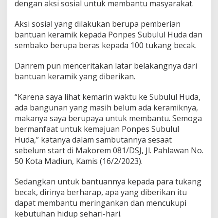
dengan aksi sosial untuk membantu masyarakat.
1
0
0
Aksi sosial yang dilakukan berupa pemberian
K
bantuan keramik kepada Ponpes Subulul Huda dan
a
sembako berupa beras kepada 100 tukang becak.
r
u
Danrem pun menceritakan latar belakangnya dari
n
g
bantuan keramik yang diberikan.
B
e
“Karena saya lihat kemarin waktu ke Subulul Huda,
r
ada bangunan yang masih belum ada keramiknya,
a
makanya saya berupaya untuk membantu. Semoga
s
P
bermanfaat untuk kemajuan Ponpes Subulul
a
Huda,” katanya dalam sambutannya sesaat
d
sebelum start di Makorem 081/DSJ, Jl. Pahlawan No.
a
50 Kota Madiun, Kamis (16/2/2023).
T
u
k
Sedangkan untuk bantuannya kepada para tukang
a
becak, dirinya berharap, apa yang diberikan itu
n
dapat membantu meringankan dan mencukupi
g
kebutuhan hidup sehari-hari.
B