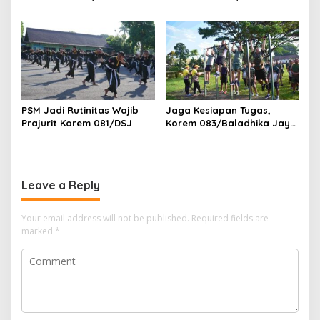
Tadulako Kirim Pesan
Ajak Masyarakat Perkuat
Penting untuk Prajurit
Ketahanan Bangsa
PSM Jadi Rutinitas Wajib
Jaga Kesiapan Tugas,
Prajurit Korem 081/DSJ
Korem 083/Baladhika Jaya
Gelar Tes Kebugaran
Prajurit
Leave a Reply
Your email address will not be published.
Required fields are
marked
*