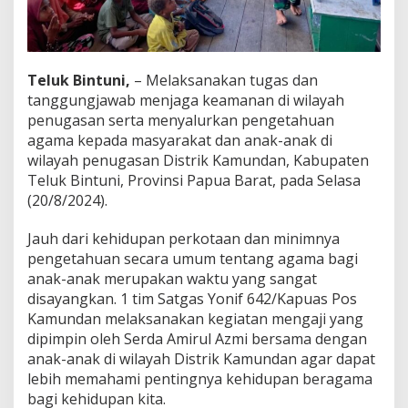
K
p
s
B
a
Teluk Bintuni,
– Melaksanakan tugas dan
n
tanggungjawab menjaga keamanan di wilayah
g
penugasan serta menyalurkan pengetahuan
u
agama kepada masyarakat dan anak-anak di
n
H
wilayah penugasan Distrik Kamundan, Kabupaten
u
Teluk Bintuni, Provinsi Papua Barat, pada Selasa
b
(20/8/2024).
u
n
Jauh dari kehidupan perkotaan dan minimnya
g
a
pengetahuan secara umum tentang agama bagi
n
anak-anak merupakan waktu yang sangat
B
disayangkan. 1 tim Satgas Yonif 642/Kapuas Pos
a
Kamundan melaksanakan kegiatan mengaji yang
i
dipimpin oleh Serda Amirul Azmi bersama dengan
k
D
anak-anak di wilayah Distrik Kamundan agar dapat
e
lebih memahami pentingnya kehidupan beragama
n
bagi kehidupan kita.
g