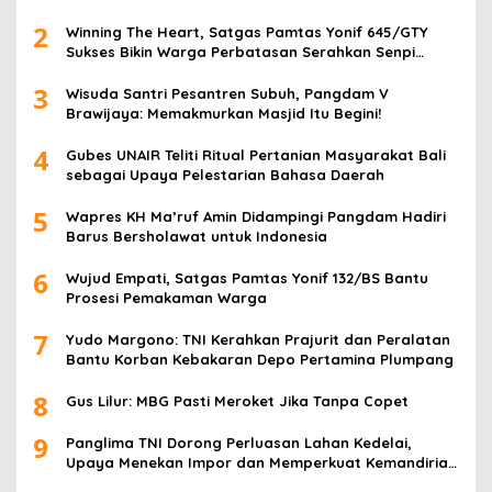
2
Winning The Heart, Satgas Pamtas Yonif 645/GTY
Sukses Bikin Warga Perbatasan Serahkan Senpi
Rakitan
3
Wisuda Santri Pesantren Subuh, Pangdam V
Brawijaya: Memakmurkan Masjid Itu Begini!
4
Gubes UNAIR Teliti Ritual Pertanian Masyarakat Bali
sebagai Upaya Pelestarian Bahasa Daerah
5
Wapres KH Ma’ruf Amin Didampingi Pangdam Hadiri
Barus Bersholawat untuk Indonesia
6
Wujud Empati, Satgas Pamtas Yonif 132/BS Bantu
Prosesi Pemakaman Warga
7
Yudo Margono: TNI Kerahkan Prajurit dan Peralatan
Bantu Korban Kebakaran Depo Pertamina Plumpang
8
Gus Lilur: MBG Pasti Meroket Jika Tanpa Copet
9
Panglima TNI Dorong Perluasan Lahan Kedelai,
Upaya Menekan Impor dan Memperkuat Kemandirian
Pangan