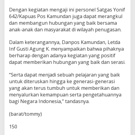
a
Dengan kegiatan mengaji ini personel Satgas Yonif
n
M
642/Kapuas Pos Kamundan juga dapat merangkul
a
dan membangun hubungan yang baik bersama
s
anak-anak dan masyarakat di wilayah penugasan.
y
a
Dalam keterangannya, Danpos Kamundan, Letda
r
a
Inf Gusti Agung K. menyampaikan bahwa pihaknya
k
berharap dengan adanya kegiatan yang positif
a
dapat memberikan hubungan yang baik dan serasi.
t
K
“Serta dapat menjadi sebuah pelajaran yang baik
a
m
untuk diteruskan hingga ke generasi-generasi
u
yang akan terus tumbuh untuk memberikan dan
n
menyalurkan kemampuan serta pengetahuannya
d
bagi Negara Indonesia,” tandasnya.
a
n
(barat/tommy)
150