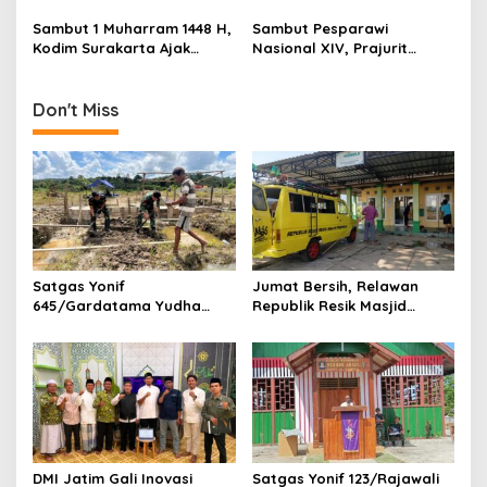
Teknologi dan Akhlak
Gaungkan Kebersamaan
n
Sambut 1 Muharram 1448 H,
Sambut Pesparawi
Kodim Surakarta Ajak
Nasional XIV, Prajurit
Refleksi dan Perkuat
Kodam Kasuari Bersihkan
Semangat Kebersamaan
Manokwari
Don't Miss
Satgas Yonif
Jumat Bersih, Relawan
645/Gardatama Yudha
Republik Resik Masjid
Bantu Bangun Gereja di
Rawat Rumah Ibadah di
Distrik Airu
Ponorogo
DMI Jatim Gali Inovasi
Satgas Yonif 123/Rajawali