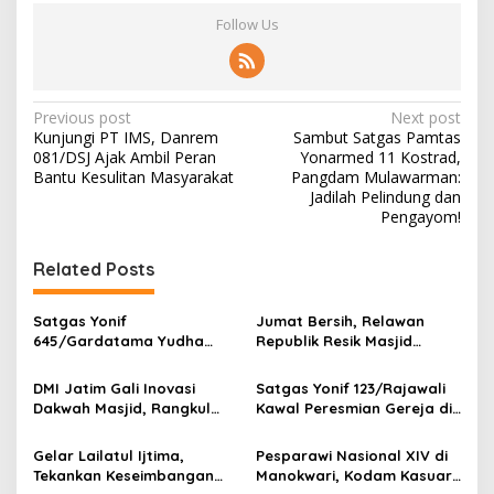
Follow Us
P
Previous post
Next post
Kunjungi PT IMS, Danrem
Sambut Satgas Pamtas
o
081/DSJ Ajak Ambil Peran
Yonarmed 11 Kostrad,
s
Bantu Kesulitan Masyarakat
Pangdam Mulawarman:
Jadilah Pelindung dan
t
Pengayom!
n
Related Posts
a
v
Satgas Yonif
Jumat Bersih, Relawan
i
645/Gardatama Yudha
Republik Resik Masjid
g
Bantu Bangun Gereja di
Rawat Rumah Ibadah di
Distrik Airu
Ponorogo
DMI Jatim Gali Inovasi
Satgas Yonif 123/Rajawali
a
Dakwah Masjid, Rangkul
Kawal Peresmian Gereja di
t
Gen Z hingga UMKM
Mappi, Sinergi TNI dan
Warga Perkuat Stabilitas
i
Gelar Lailatul Ijtima,
Pesparawi Nasional XIV di
Papua Selatan
Tekankan Keseimbangan
Manokwari, Kodam Kasuari
o