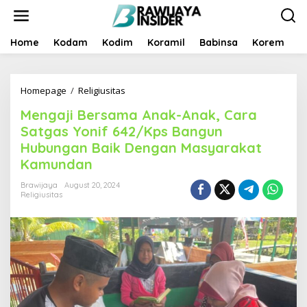
S
k
i
p
Home
Kodam
Kodim
Koramil
Babinsa
Korem
B
t
o
c
Homepage
/
Religiusitas
M
o
e
n
Mengaji Bersama Anak-Anak, Cara
n
t
g
e
Satgas Yonif 642/Kps Bangun
a
n
Hubungan Baik Dengan Masyarakat
j
t
Kamundan
i
B
Brawijaya
August 20, 2024
e
Religiusitas
r
s
a
m
a
A
n
a
k