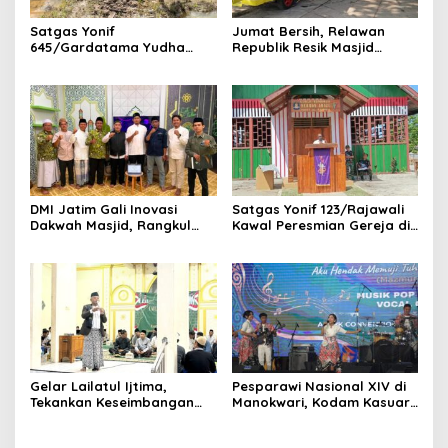
Satgas Yonif
Jumat Bersih, Relawan
645/Gardatama Yudha
Republik Resik Masjid
Bantu Bangun Gereja di
Rawat Rumah Ibadah di
Distrik Airu
Ponorogo
DMI Jatim Gali Inovasi
Satgas Yonif 123/Rajawali
Dakwah Masjid, Rangkul
Kawal Peresmian Gereja di
Gen Z hingga UMKM
Mappi, Sinergi TNI dan
Warga Perkuat Stabilitas
Papua Selatan
Gelar Lailatul Ijtima,
Pesparawi Nasional XIV di
Tekankan Keseimbangan
Manokwari, Kodam Kasuari
Teknologi dan Akhlak
Gaungkan Kebersamaan