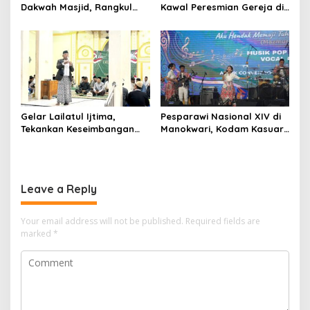
Dakwah Masjid, Rangkul
Kawal Peresmian Gereja di
Gen Z hingga UMKM
Mappi, Sinergi TNI dan
Warga Perkuat Stabilitas
Papua Selatan
Gelar Lailatul Ijtima,
Pesparawi Nasional XIV di
Tekankan Keseimbangan
Manokwari, Kodam Kasuari
Teknologi dan Akhlak
Gaungkan Kebersamaan
Leave a Reply
Your email address will not be published.
Required fields are
marked
*