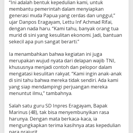
“Ini adalah bentuk kepedulian kami, untuk
E
membantu pemerintah dalam menyiapkan
r
a
generasi muda Papua yang cerdas dan unggul,”
g
ujar Danpos Eragayam, Lettu Inf Achmad Rifai,
a
dengan nada haru. “Kami tahu, banyak orang tua
y
murid di sini yang kesulitan ekonomi. Jadi, bantuan
a
sekecil apa pun sangat berarti.”
m
Ia menambahkan bahwa kegiatan ini juga
merupakan wujud nyata dari delapan wajib TNI,
khususnya menjadi contoh dan pelopor dalam
mengatasi kesulitan rakyat. “Kami ingin anak-anak
di sini tahu bahwa mereka tidak sendiri. Ada kami
yang siap mendampingi perjuangan mereka
menuntut ilmu,” tambahnya.
Salah satu guru SD Inpres Eragayam, Bapak
Marinus (48), tak bisa menyembunyikan rasa
harunya. Dengan mata berkaca-kaca, ia
mengungkapkan terima kasihnya atas kepedulian
para prajurit.