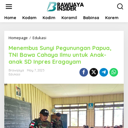
S
k
i
p
Home
Kodam
Kodim
Koramil
Babinsa
Korem
B
t
o
c
Homepage
/
Edukasi
M
o
e
n
Menembus Sunyi Pegunungan Papua,
n
t
e
e
TNI Bawa Cahaya Ilmu untuk Anak-
m
n
anak SD Inpres Eragayam
b
t
u
Brawijaya
May 7, 2025
s
Edukasi
S
u
n
y
i
P
e
g
u
n