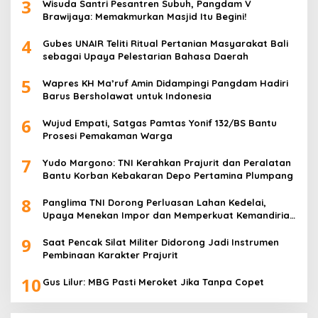
3
Wisuda Santri Pesantren Subuh, Pangdam V
Brawijaya: Memakmurkan Masjid Itu Begini!
4
Gubes UNAIR Teliti Ritual Pertanian Masyarakat Bali
sebagai Upaya Pelestarian Bahasa Daerah
5
Wapres KH Ma’ruf Amin Didampingi Pangdam Hadiri
Barus Bersholawat untuk Indonesia
6
Wujud Empati, Satgas Pamtas Yonif 132/BS Bantu
Prosesi Pemakaman Warga
7
Yudo Margono: TNI Kerahkan Prajurit dan Peralatan
Bantu Korban Kebakaran Depo Pertamina Plumpang
8
Panglima TNI Dorong Perluasan Lahan Kedelai,
Upaya Menekan Impor dan Memperkuat Kemandirian
Pangan
9
Saat Pencak Silat Militer Didorong Jadi Instrumen
Pembinaan Karakter Prajurit
10
Gus Lilur: MBG Pasti Meroket Jika Tanpa Copet