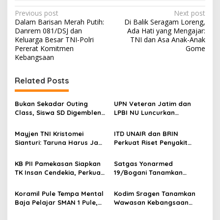
P
Previous post
Next post
Dalam Barisan Merah Putih:
Di Balik Seragam Loreng,
o
Danrem 081/DSJ dan
Ada Hati yang Mengajar:
s
Keluarga Besar TNI-Polri
TNI dan Asa Anak-Anak
Pererat Komitmen
Gome
t
Kebangsaan
n
Related Posts
a
v
Bukan Sekadar Outing
UPN Veteran Jatim dan
i
Class, Siswa SD Digembleng
LPBI NU Luncurkan
g
Disiplin ala TNI
“Keluarga Siaga” Perkuat
Ketangguhan Bencana
Mayjen TNI Kristomei
ITD UNAIR dan BRIN
a
Sianturi: Taruna Harus Jadi
Perkuat Riset Penyakit
t
Teladan di Sekolah Rakyat
Tropis untuk Kemandirian
Kesehatan Nasional
i
KB PII Pamekasan Siapkan
Satgas Yonarmed
TK Insan Cendekia, Perkuat
19/Bogani Tanamkan
o
Fondasi Karakter Generasi
Nasionalisme Pelajar
n
Bangsa Sejak Dini
Perbatasan
Koramil Pule Tempa Mental
Kodim Sragen Tanamkan
Baja Pelajar SMAN 1 Pule,
Wawasan Kebangsaan
Mountaineering Jadi
Saat MPLS, Ingatkan
Wahana Pendidikan
Pelajar Tentang Hal Ini