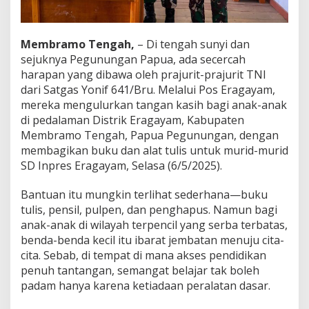
l
m
u
Membramo Tengah,
– Di tengah sunyi dan
u
n
sejuknya Pegunungan Papua, ada secercah
t
harapan yang dibawa oleh prajurit-prajurit TNI
u
dari Satgas Yonif 641/Bru. Melalui Pos Eragayam,
k
mereka mengulurkan tangan kasih bagi anak-anak
A
di pedalaman Distrik Eragayam, Kabupaten
n
a
Membramo Tengah, Papua Pegunungan, dengan
k
membagikan buku dan alat tulis untuk murid-murid
-
SD Inpres Eragayam, Selasa (6/5/2025).
a
n
Bantuan itu mungkin terlihat sederhana—buku
a
k
tulis, pensil, pulpen, dan penghapus. Namun bagi
S
anak-anak di wilayah terpencil yang serba terbatas,
D
benda-benda kecil itu ibarat jembatan menuju cita-
I
cita. Sebab, di tempat di mana akses pendidikan
n
p
penuh tantangan, semangat belajar tak boleh
r
padam hanya karena ketiadaan peralatan dasar.
e
s