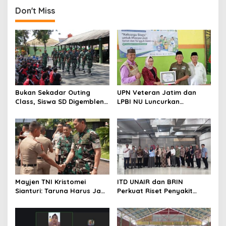
Karakter
Don't Miss
Bukan Sekadar Outing
UPN Veteran Jatim dan
Class, Siswa SD Digembleng
LPBI NU Luncurkan
Disiplin ala TNI
“Keluarga Siaga” Perkuat
Ketangguhan Bencana
Mayjen TNI Kristomei
ITD UNAIR dan BRIN
Sianturi: Taruna Harus Jadi
Perkuat Riset Penyakit
Teladan di Sekolah Rakyat
Tropis untuk Kemandirian
Kesehatan Nasional