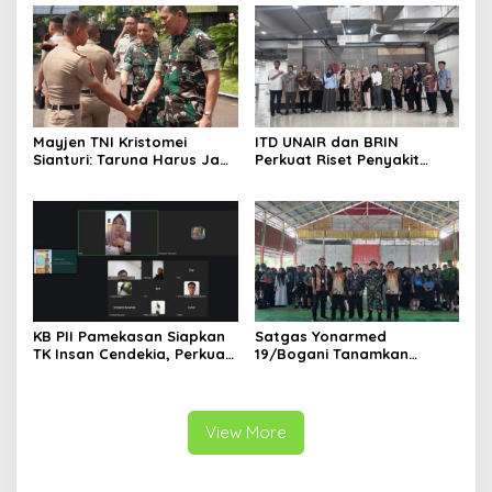
Mayjen TNI Kristomei
ITD UNAIR dan BRIN
Sianturi: Taruna Harus Jadi
Perkuat Riset Penyakit
Teladan di Sekolah Rakyat
Tropis untuk Kemandirian
Kesehatan Nasional
KB PII Pamekasan Siapkan
Satgas Yonarmed
TK Insan Cendekia, Perkuat
19/Bogani Tanamkan
Fondasi Karakter Generasi
Nasionalisme Pelajar
Bangsa Sejak Dini
Perbatasan
View More