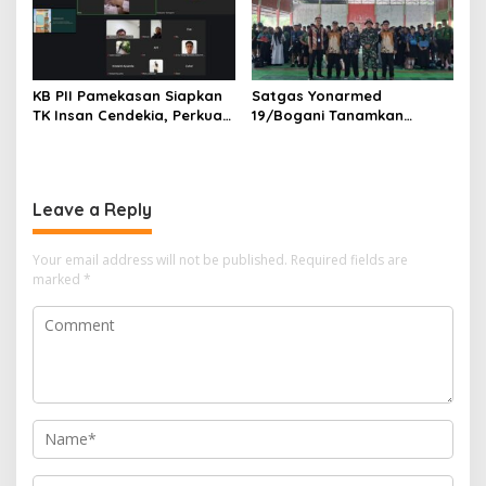
KB PII Pamekasan Siapkan
Satgas Yonarmed
TK Insan Cendekia, Perkuat
19/Bogani Tanamkan
Fondasi Karakter Generasi
Nasionalisme Pelajar
Bangsa Sejak Dini
Perbatasan
Leave a Reply
Your email address will not be published.
Required fields are
marked
*