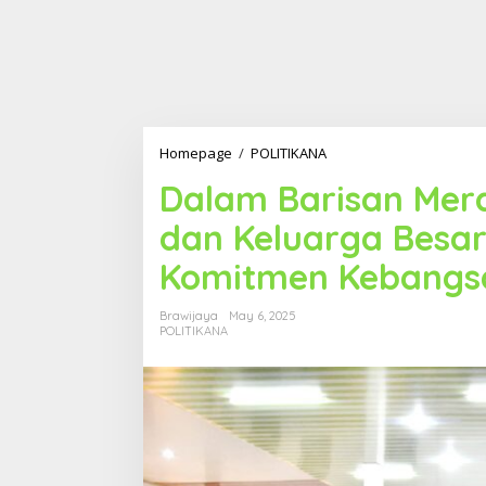
Homepage
/
POLITIKANA
D
a
Dalam Barisan Mer
l
a
dan Keluarga Besar 
m
B
Komitmen Kebangs
a
r
i
Brawijaya
May 6, 2025
s
POLITIKANA
a
n
M
e
r
a
h
P