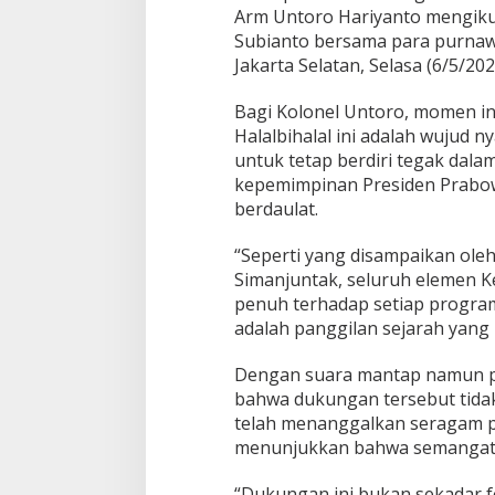
t
Arm Untoro Hariyanto mengikuti
K
Subianto bersama para purnawir
o
Jakarta Selatan, Selasa (6/5/202
m
i
t
Bagi Kolonel Untoro, momen in
m
Halalbihalal ini adalah wujud 
e
untuk tetap berdiri tegak dal
n
kepemimpinan Presiden Prabow
K
e
berdaulat.
b
a
“Seperti yang disampaikan ole
n
Simanjuntak, seluruh elemen 
g
penuh terhadap setiap program,
s
a
adalah panggilan sejarah yang
a
n
Dengan suara mantap namun p
bahwa dukungan tersebut tidak 
telah menanggalkan seragam p
menunjukkan bahwa semangat j
“Dukungan ini bukan sekadar fo