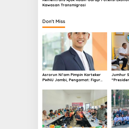
o
Kawasan Transmigrasi
n
Don't Miss
Asrorun Ni’am Pimpin Karteker
Jumhur 
PWNU Jambi, Pengamat: Figur
“Presiden
Pemimpin Muda Visioner untuk
Abad Kedua NU