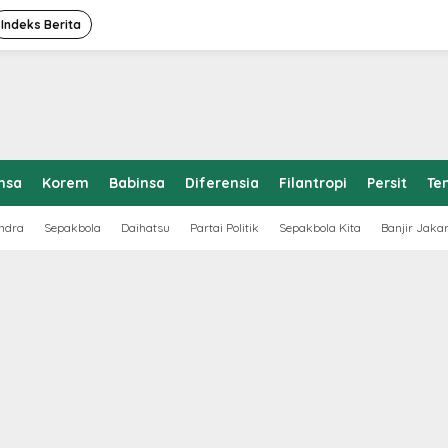
Indeks Berita
nsa
Korem
Babinsa
Diferensia
Filantropi
Persit
Te
ndra
Sepakbola
Daihatsu
Partai Politik
Sepakbola Kita
Banjir Jaka