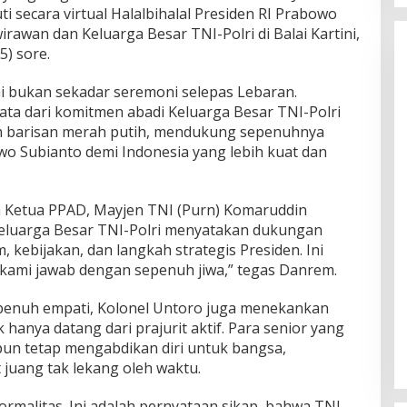
 secara virtual Halalbihalal Presiden RI Prabowo
awan dan Keluarga Besar TNI-Polri di Balai Kartini,
5) sore.
i bukan sekadar seremoni selepas Lebaran.
nyata dari komitmen abadi Keluarga Besar TNI-Polri
am barisan merah putih, mendukung sepenuhnya
o Subianto demi Indonesia yang lebih kuat dan
h Ketua PPAD, Mayjen TNI (Purn) Komaruddin
Keluarga Besar TNI-Polri menyatakan dukungan
 kebijakan, dan langkah strategis Presiden. Ini
 kami jawab dengan sepenuh jiwa,” tegas Danrem.
enuh empati, Kolonel Untoro juga menekankan
hanya datang dari prajurit aktif. Para senior yang
un tetap mengabdikan diri untuk bangsa,
uang tak lekang oleh waktu.
rmalitas. Ini adalah pernyataan sikap, bahwa TNI-