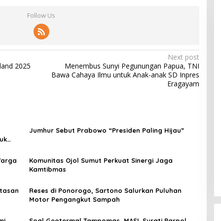
Follow Us
Next post
iland 2025
Menembus Sunyi Pegunungan Papua, TNI
Bawa Cahaya Ilmu untuk Anak-anak SD Inpres
Eragayam
Jumhur Sebut Prabowo “Presiden Paling Hijau”
uk
Warga
Komunitas Ojol Sumut Perkuat Sinergi Jaga
Kamtibmas
atasan
Reses di Ponorogo, Sartono Salurkan Puluhan
Motor Pengangkut Sampah
mi
Soal Geotermal Tampomas, MASL Surati Parpol