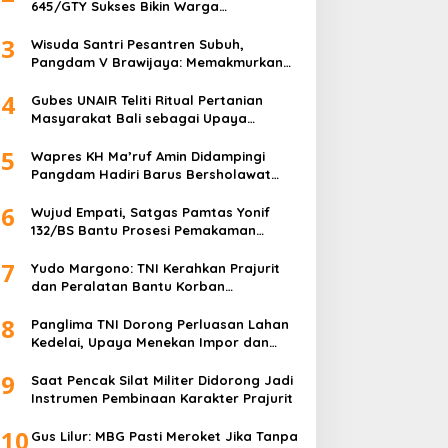
645/GTY Sukses Bikin Warga
Perbatasan Serahkan Senpi Rakitan
3
Wisuda Santri Pesantren Subuh,
Pangdam V Brawijaya: Memakmurkan
Masjid Itu Begini!
4
Gubes UNAIR Teliti Ritual Pertanian
Masyarakat Bali sebagai Upaya
Pelestarian Bahasa Daerah
5
Wapres KH Ma’ruf Amin Didampingi
Pangdam Hadiri Barus Bersholawat
untuk Indonesia
6
Wujud Empati, Satgas Pamtas Yonif
132/BS Bantu Prosesi Pemakaman
Warga
7
Yudo Margono: TNI Kerahkan Prajurit
dan Peralatan Bantu Korban
Kebakaran Depo Pertamina Plumpang
8
Panglima TNI Dorong Perluasan Lahan
Kedelai, Upaya Menekan Impor dan
Memperkuat Kemandirian Pangan
9
Saat Pencak Silat Militer Didorong Jadi
Instrumen Pembinaan Karakter Prajurit
10
Gus Lilur: MBG Pasti Meroket Jika Tanpa