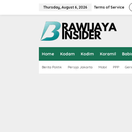
S
k
Thursday, August 6, 2026
Terms of Service
i
p
t
o
c
o
n
t
Home
Kodam
Kodim
Koramil
Babi
e
n
t
Berita Politik
Persija Jakarta
Mobil
PPP
Geri