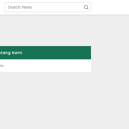
ntang Kami
rta