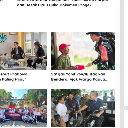
dan Desak DPRD Buka Dokumen Proyek
Sebut Prabowo
Satgas Yonif 764/IB Bagikan
 Paling Hijau”
Bendera, Ajak Warga Papua
Semarakkan HUT RI