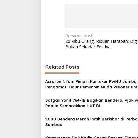
P
Previous post
20 Ribu Orang, Ribuan Harapan: Dig
o
Bukan Sekadar Festival
s
t
Related Posts
n
a
Asrorun Ni’am Pimpin Karteker PWNU Jambi,
v
Pengamat: Figur Pemimpin Muda Visioner unt
Abad Kedua NU
i
Satgas Yonif 764/IB Bagikan Bendera, Ajak 
g
Papua Semarakkan HUT RI
a
1.000 Bendera Merah Putih Berkibar di Perb
t
Sambas
i
Kementrans Ajak Kadin Garap Potensi Ekono