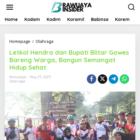
S
k
i
p
Home
Kodam
Kodim
Koramil
Babinsa
Korem
B
t
o
c
Homepage
/
Olahraga
L
o
e
n
Letkol Hendra dan Bupati Blitar Gowes
t
t
k
e
Bareng Warga, Bangun Semangat
o
n
Hidup Sehat
l
t
H
Brawijaya
May 25, 2025
e
Olahraga
n
d
r
a
d
a
n
B
u
p