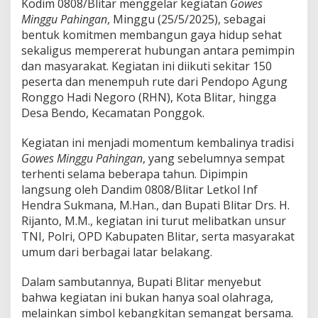
Kodim 0808/Blitar menggelar kegiatan
Gowes
,
Minggu Pahingan
, Minggu (25/5/2025), sebagai
B
a
bentuk komitmen membangun gaya hidup sehat
n
sekaligus mempererat hubungan antara pemimpin
g
dan masyarakat. Kegiatan ini diikuti sekitar 150
u
peserta dan menempuh rute dari Pendopo Agung
n
Ronggo Hadi Negoro (RHN), Kota Blitar, hingga
S
e
Desa Bendo, Kecamatan Ponggok.
m
a
Kegiatan ini menjadi momentum kembalinya tradisi
n
Gowes Minggu Pahingan
, yang sebelumnya sempat
g
terhenti selama beberapa tahun. Dipimpin
a
t
langsung oleh Dandim 0808/Blitar Letkol Inf
H
Hendra Sukmana, M.Han., dan Bupati Blitar Drs. H.
i
Rijanto, M.M., kegiatan ini turut melibatkan unsur
d
TNI, Polri, OPD Kabupaten Blitar, serta masyarakat
u
p
umum dari berbagai latar belakang.
S
e
Dalam sambutannya, Bupati Blitar menyebut
h
bahwa kegiatan ini bukan hanya soal olahraga,
a
melainkan simbol kebangkitan semangat bersama.
t