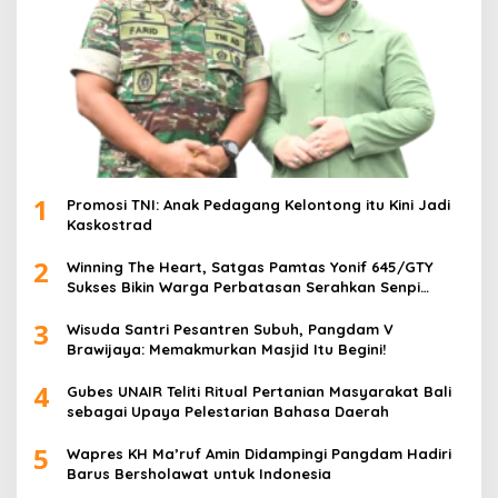
1
Promosi TNI: Anak Pedagang Kelontong itu Kini Jadi
Kaskostrad
2
Winning The Heart, Satgas Pamtas Yonif 645/GTY
Sukses Bikin Warga Perbatasan Serahkan Senpi
Rakitan
3
Wisuda Santri Pesantren Subuh, Pangdam V
Brawijaya: Memakmurkan Masjid Itu Begini!
4
Gubes UNAIR Teliti Ritual Pertanian Masyarakat Bali
sebagai Upaya Pelestarian Bahasa Daerah
5
Wapres KH Ma’ruf Amin Didampingi Pangdam Hadiri
Barus Bersholawat untuk Indonesia