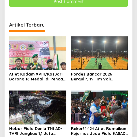
Artikel Terbaru
Atlet Kodam XVIII/Kasuari
Pordes Bancar 2026
Borong 16 Medali di Pencak
Bergulir, 19 Tim Voli
Silat Piala Gubernur Papua
Perebutkan Gelar Juara
Barat Daya
Nobar Piala Dunia TNI AD-
Rekor! 1.424 Atlet Ramaikan
TVRI Jangkau 1,1 Juta
Kejurnas Judo Piala KASAD