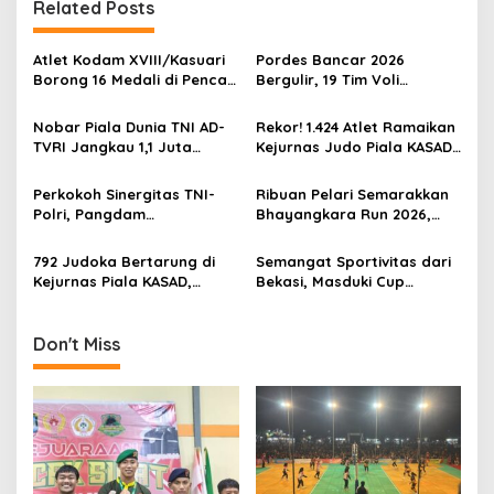
n
Related Posts
a
v
Atlet Kodam XVIII/Kasuari
Pordes Bancar 2026
Borong 16 Medali di Pencak
Bergulir, 19 Tim Voli
i
Silat Piala Gubernur Papua
Perebutkan Gelar Juara
g
Barat Daya
Nobar Piala Dunia TNI AD-
Rekor! 1.424 Atlet Ramaikan
TVRI Jangkau 1,1 Juta
Kejurnas Judo Piala KASAD
a
Warga, UMKM Ikut
XVI 2026, KASAD: Lahirkan
t
Terdongkrak
Juara untuk Indonesia
Perkokoh Sinergitas TNI-
Ribuan Pelari Semarakkan
i
Polri, Pangdam
Bhayangkara Run 2026,
XVIII/Kasuari Hadiri
Soliditas TNI-Polri dan
o
Olahraga Bersama Hari
Pemda Menguat di Blitar
792 Judoka Bertarung di
Semangat Sportivitas dari
n
Bhayangkara ke-80 di
Kejurnas Piala KASAD,
Bekasi, Masduki Cup
Papua Barat
Pembinaan Atlet Nasional
Dorong Lahirnya Atlet Tenis
Diperkuat
Meja Berprestasi
Don't Miss