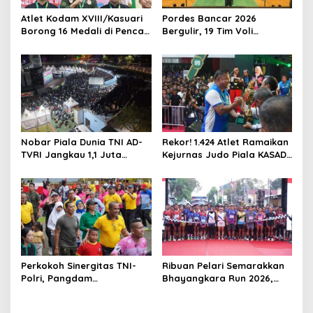
Atlet Kodam XVIII/Kasuari
Pordes Bancar 2026
Borong 16 Medali di Pencak
Bergulir, 19 Tim Voli
Silat Piala Gubernur Papua
Perebutkan Gelar Juara
Barat Daya
Nobar Piala Dunia TNI AD-
Rekor! 1.424 Atlet Ramaikan
TVRI Jangkau 1,1 Juta
Kejurnas Judo Piala KASAD
Warga, UMKM Ikut
XVI 2026, KASAD: Lahirkan
Terdongkrak
Juara untuk Indonesia
Perkokoh Sinergitas TNI-
Ribuan Pelari Semarakkan
Polri, Pangdam
Bhayangkara Run 2026,
XVIII/Kasuari Hadiri
Soliditas TNI-Polri dan
Olahraga Bersama Hari
Pemda Menguat di Blitar