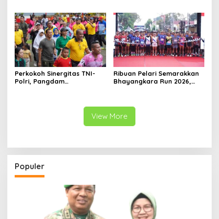
Warga, UMKM Ikut
XVI 2026, KASAD: Lahirkan
Terdongkrak
Juara untuk Indonesia
Perkokoh Sinergitas TNI-
Ribuan Pelari Semarakkan
Polri, Pangdam
Bhayangkara Run 2026,
XVIII/Kasuari Hadiri
Soliditas TNI-Polri dan
Olahraga Bersama Hari
Pemda Menguat di Blitar
Bhayangkara ke-80 di
Papua Barat
View More
Populer