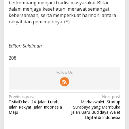
berkembang menjadi tradisi masyarakat Blitar
dalam menjaga kesehatan, merawat semangat
kebersamaan, serta memperkuat harmoni antara
rakyat dan pemimpinnya. (*)
Editor: Sulaiman
208
Follow Us
P
Previous post
Next post
TMMD ke-124: Jalan Lurah,
Markaswalet, Startup
o
Jalan Rakyat, Jalan Indonesia
Surabaya yang Membuka
s
Maju
Jalan Baru Budidaya Walet
Digital di Indonesia
t