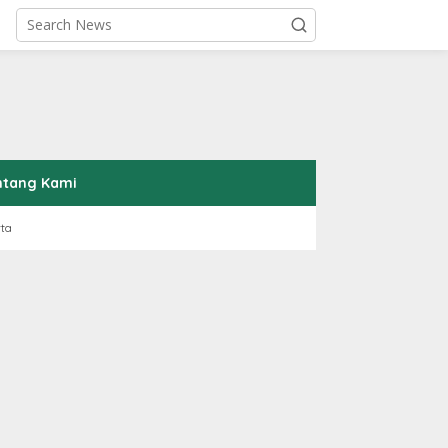
ntang Kami
rta