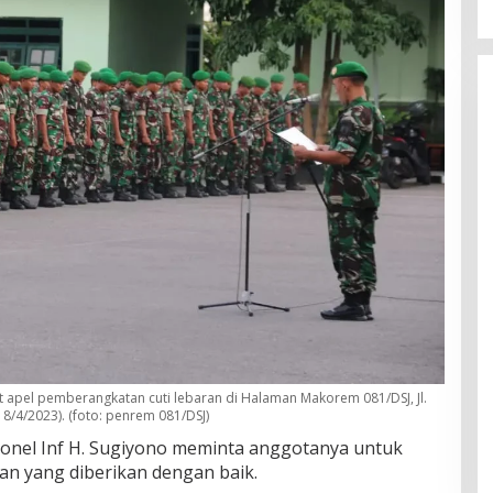
t apel pemberangkatan cuti lebaran di Halaman Makorem 081/DSJ, Jl.
8/4/2023). (foto: penrem 081/DSJ)
onel Inf H. Sugiyono meminta anggotanya untuk
an yang diberikan dengan baik.