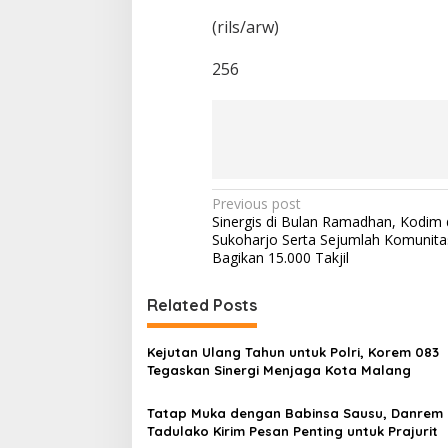
(rils/arw)
256
P
Previous post
Sinergis di Bulan Ramadhan, Kodim 
o
Sukoharjo Serta Sejumlah Komunitas
s
Bagikan 15.000 Takjil
t
Related Posts
n
a
Kejutan Ulang Tahun untuk Polri, Korem 083
v
Tegaskan Sinergi Menjaga Kota Malang
i
Tatap Muka dengan Babinsa Sausu, Danrem
g
Tadulako Kirim Pesan Penting untuk Prajurit