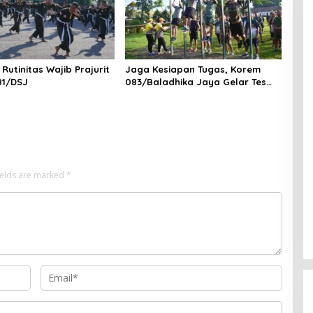
Rutinitas Wajib Prajurit
Jaga Kesiapan Tugas, Korem
81/DSJ
083/Baladhika Jaya Gelar Tes
Kebugaran Prajurit
ields are marked
*