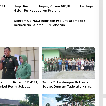
/DSJ
Jaga Kesiapan Tugas, Korem 083/Baladhika Jaya
Gelar Tes Kebugaran Prajurit
k
Danrem 081/DSJ Ingatkan Prajurit Utamakan
Keamanan Selama Cuti Lebaran
Kedua di Korem 081/DSJ,
Tatap Muka dengan Babinsa
mbul Resmi Jabat
Sausu, Danrem Tadulako Kirim
Pesan Penting untuk Prajurit