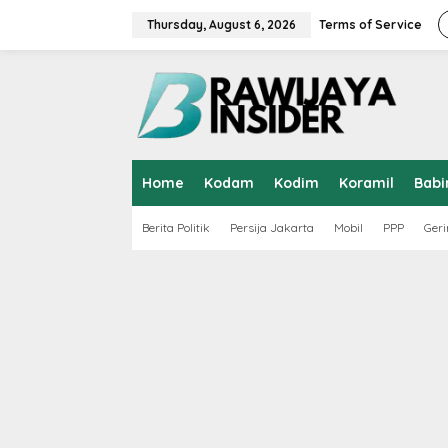
S
k
Thursday, August 6, 2026
Terms of Service
i
p
t
o
c
o
n
t
Home
Kodam
Kodim
Koramil
Babi
e
n
t
Berita Politik
Persija Jakarta
Mobil
PPP
Geri