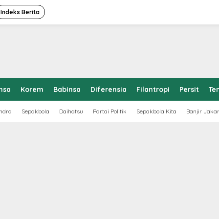
Indeks Berita
nsa
Korem
Babinsa
Diferensia
Filantropi
Persit
Te
ndra
Sepakbola
Daihatsu
Partai Politik
Sepakbola Kita
Banjir Jaka