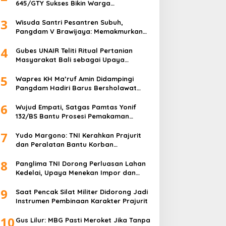
645/GTY Sukses Bikin Warga
Perbatasan Serahkan Senpi Rakitan
3
Wisuda Santri Pesantren Subuh,
Pangdam V Brawijaya: Memakmurkan
Masjid Itu Begini!
4
Gubes UNAIR Teliti Ritual Pertanian
Masyarakat Bali sebagai Upaya
Pelestarian Bahasa Daerah
5
Wapres KH Ma’ruf Amin Didampingi
Pangdam Hadiri Barus Bersholawat
untuk Indonesia
6
Wujud Empati, Satgas Pamtas Yonif
132/BS Bantu Prosesi Pemakaman
Warga
7
Yudo Margono: TNI Kerahkan Prajurit
dan Peralatan Bantu Korban
Kebakaran Depo Pertamina Plumpang
8
Panglima TNI Dorong Perluasan Lahan
Kedelai, Upaya Menekan Impor dan
Memperkuat Kemandirian Pangan
9
Saat Pencak Silat Militer Didorong Jadi
Instrumen Pembinaan Karakter Prajurit
10
Gus Lilur: MBG Pasti Meroket Jika Tanpa