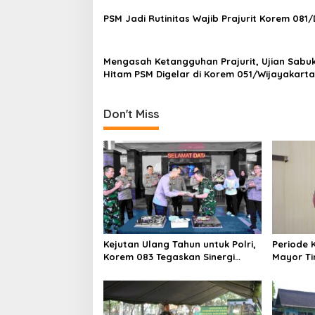
a
PSM Jadi Rutinitas Wajib Prajurit Korem 081
t
i
Mengasah Ketangguhan Prajurit, Ujian Sabu
o
Hitam PSM Digelar di Korem 051/Wijayakarta
n
Don't Miss
Kejutan Ulang Tahun untuk Polri,
Periode 
Korem 083 Tegaskan Sinergi
Mayor Ti
Menjaga Kota Malang
Kasilog