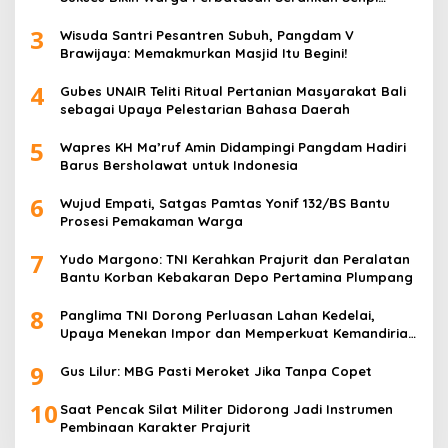
Rakitan
3
Wisuda Santri Pesantren Subuh, Pangdam V
Brawijaya: Memakmurkan Masjid Itu Begini!
4
Gubes UNAIR Teliti Ritual Pertanian Masyarakat Bali
sebagai Upaya Pelestarian Bahasa Daerah
5
Wapres KH Ma’ruf Amin Didampingi Pangdam Hadiri
Barus Bersholawat untuk Indonesia
6
Wujud Empati, Satgas Pamtas Yonif 132/BS Bantu
Prosesi Pemakaman Warga
7
Yudo Margono: TNI Kerahkan Prajurit dan Peralatan
Bantu Korban Kebakaran Depo Pertamina Plumpang
8
Panglima TNI Dorong Perluasan Lahan Kedelai,
Upaya Menekan Impor dan Memperkuat Kemandirian
Pangan
9
Gus Lilur: MBG Pasti Meroket Jika Tanpa Copet
10
Saat Pencak Silat Militer Didorong Jadi Instrumen
Pembinaan Karakter Prajurit