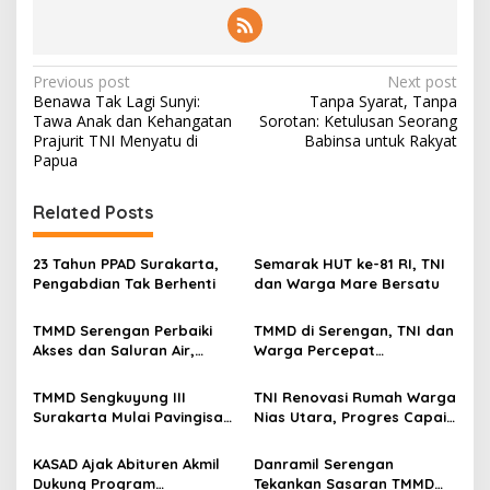
P
Previous post
Next post
Benawa Tak Lagi Sunyi:
Tanpa Syarat, Tanpa
o
Tawa Anak dan Kehangatan
Sorotan: Ketulusan Seorang
s
Prajurit TNI Menyatu di
Babinsa untuk Rakyat
Papua
t
n
Related Posts
a
v
23 Tahun PPAD Surakarta,
Semarak HUT ke-81 RI, TNI
Pengabdian Tak Berhenti
dan Warga Mare Bersatu
i
g
TMMD Serengan Perbaiki
TMMD di Serengan, TNI dan
Akses dan Saluran Air,
Warga Percepat
a
Warga Gotong Royong
Pembangunan Kampung
t
TMMD Sengkuyung III
TNI Renovasi Rumah Warga
i
Surakarta Mulai Pavingisasi
Nias Utara, Progres Capai
Jalan 97 Meter
97%
o
KASAD Ajak Abituren Akmil
Danramil Serengan
n
Dukung Program
Tekankan Sasaran TMMD