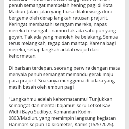
j
penuh semangat membelah hening pagi di Kota
a
Madiun. Jalan-jalan yang biasa dilalui warga kini
M
bergema oleh derap langkah ratusan prajurit.
e
Keringat membasahi seragam mereka, napas
n
a
mereka tersengal—namun tak ada satu pun yang
p
goyah. Tak ada yang menoleh ke belakang. Semua
a
terus melangkah, tegap dan mantap. Karena bagi
k
mereka, setiap langkah adalah wujud dari
J
a
kehormatan.
l
a
Di barisan terdepan, seorang perwira dengan mata
n
menyala penuh semangat memandu gerak maju
P
para prajurit. Suaranya menggema di udara yang
e
n
masih basah oleh embun pagi.
g
a
“Langkahmu adalah kehormatanmu! Tunjukkan
b
semangat dan mental bajamu!” seru Letkol Kav
d
Widhi Bayu Sudibyo, Komandan Kodim
i
a
0803/Madiun, yang memimpin langsung kegiatan
n
Hanmars sejauh 10 kilometer, Kamis (15/5/2025).