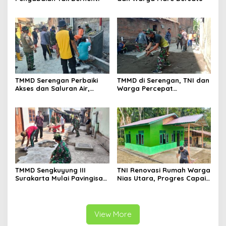
TMMD Serengan Perbaiki
TMMD di Serengan, TNI dan
Akses dan Saluran Air,
Warga Percepat
Warga Gotong Royong
Pembangunan Kampung
TMMD Sengkuyung III
TNI Renovasi Rumah Warga
Surakarta Mulai Pavingisasi
Nias Utara, Progres Capai
Jalan 97 Meter
97%
View More