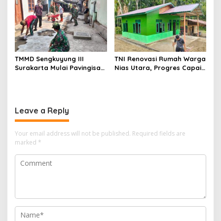
TMMD Sengkuyung III
TNI Renovasi Rumah Warga
Surakarta Mulai Pavingisasi
Nias Utara, Progres Capai
Jalan 97 Meter
97%
Leave a Reply
Your email address will not be published.
Required fields are
marked
*