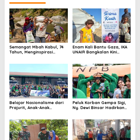
Semangat Mbah Kabul, 74
Enam Kali Bantu Gaza, IKA
Tahun, Menginspirasi
UNAIR Bangkalan Kini
Gotong Royong Bangun
Hidupkan Sumur untuk
Jembatan Garuda
10.000 Pengungsi
Belajar Nasionalisme dari
Peluk Korban Gempa Sigi,
Prajurit, Anak-Anak
Ny. Dewi Binsar Hadirkan
Disabilitas Sambangi Yonif
Bantuan dan Trauma
512/QY
Healing untuk Anak-Anak