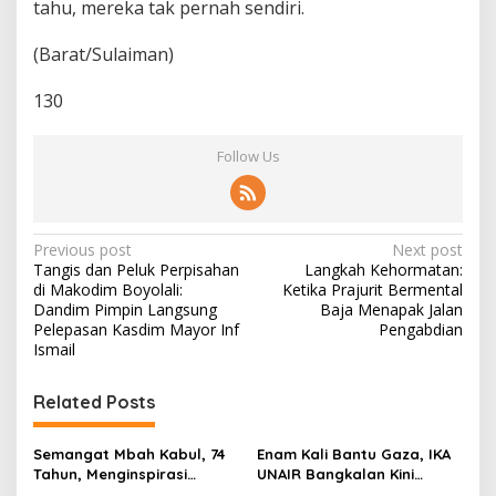
tahu, mereka tak pernah sendiri.
(Barat/Sulaiman)
130
Follow Us
P
Previous post
Next post
Tangis dan Peluk Perpisahan
Langkah Kehormatan:
o
di Makodim Boyolali:
Ketika Prajurit Bermental
s
Dandim Pimpin Langsung
Baja Menapak Jalan
Pelepasan Kasdim Mayor Inf
Pengabdian
t
Ismail
n
Related Posts
a
v
Semangat Mbah Kabul, 74
Enam Kali Bantu Gaza, IKA
i
Tahun, Menginspirasi
UNAIR Bangkalan Kini
Gotong Royong Bangun
Hidupkan Sumur untuk