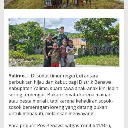
:
T
a
w
a
A
n
a
k
d
a
n
K
e
h
Yalimo,
– Di sudut timur negeri, di antara
a
perbukitan hijau dan kabut pagi Distrik Benawa,
n
Kabupaten Yalimo, suara tawa anak-anak kini lebih
g
sering terdengar. Bukan semata karena mainan
a
t
atau pesta meriah, tapi karena kehadiran sosok-
a
sosok berseragam loreng yang datang bukan
n
untuk menakuti, melainkan menyayangi.
P
r
Para prajurit Pos Benawa Satgas Yonif 641/Bru,
a