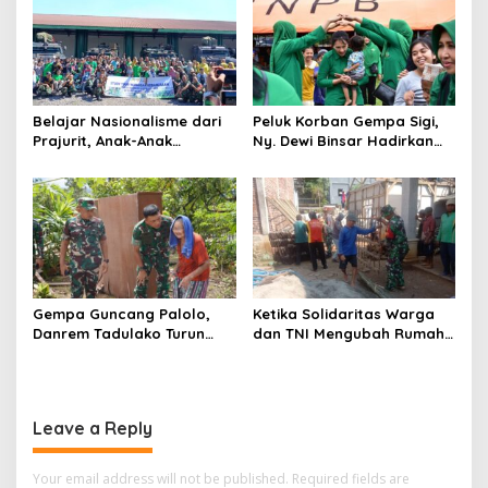
Belajar Nasionalisme dari
Peluk Korban Gempa Sigi,
Prajurit, Anak-Anak
Ny. Dewi Binsar Hadirkan
Disabilitas Sambangi Yonif
Bantuan dan Trauma
512/QY
Healing untuk Anak-Anak
Gempa Guncang Palolo,
Ketika Solidaritas Warga
Danrem Tadulako Turun
dan TNI Mengubah Rumah
Langsung Temui Warga
Rapuh Menjadi Harapan
Terdampak
Baru
Leave a Reply
Your email address will not be published.
Required fields are