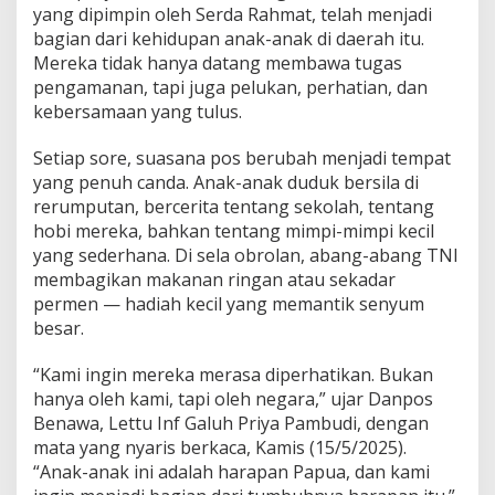
j
yang dipimpin oleh Serda Rahmat, telah menjadi
u
bagian dari kehidupan anak-anak di daerah itu.
r
Mereka tidak hanya datang membawa tugas
i
pengamanan, tapi juga pelukan, perhatian, dan
t
kebersamaan yang tulus.
T
N
I
Setiap sore, suasana pos berubah menjadi tempat
M
yang penuh canda. Anak-anak duduk bersila di
e
rerumputan, bercerita tentang sekolah, tentang
n
hobi mereka, bahkan tentang mimpi-mimpi kecil
y
a
yang sederhana. Di sela obrolan, abang-abang TNI
t
membagikan makanan ringan atau sekadar
u
permen — hadiah kecil yang memantik senyum
d
besar.
i
P
a
“Kami ingin mereka merasa diperhatikan. Bukan
p
hanya oleh kami, tapi oleh negara,” ujar Danpos
u
Benawa, Lettu Inf Galuh Priya Pambudi, dengan
a
mata yang nyaris berkaca, Kamis (15/5/2025).
“Anak-anak ini adalah harapan Papua, dan kami