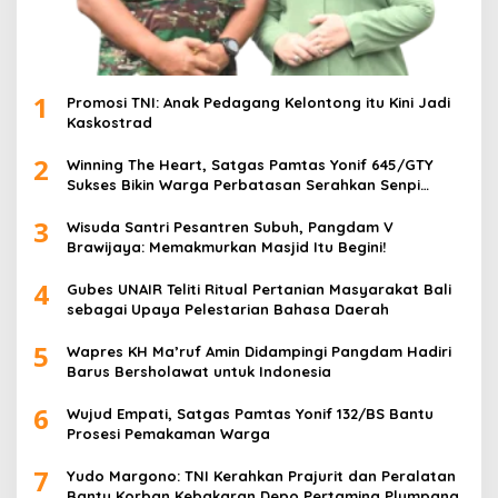
1
Promosi TNI: Anak Pedagang Kelontong itu Kini Jadi
Kaskostrad
2
Winning The Heart, Satgas Pamtas Yonif 645/GTY
Sukses Bikin Warga Perbatasan Serahkan Senpi
Rakitan
3
Wisuda Santri Pesantren Subuh, Pangdam V
Brawijaya: Memakmurkan Masjid Itu Begini!
4
Gubes UNAIR Teliti Ritual Pertanian Masyarakat Bali
sebagai Upaya Pelestarian Bahasa Daerah
5
Wapres KH Ma’ruf Amin Didampingi Pangdam Hadiri
Barus Bersholawat untuk Indonesia
6
Wujud Empati, Satgas Pamtas Yonif 132/BS Bantu
Prosesi Pemakaman Warga
7
Yudo Margono: TNI Kerahkan Prajurit dan Peralatan
Bantu Korban Kebakaran Depo Pertamina Plumpang