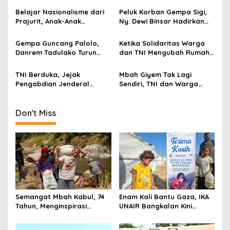
g
Jembatan Garuda
10.000 Pengungsi
Belajar Nasionalisme dari
Peluk Korban Gempa Sigi,
a
Prajurit, Anak-Anak
Ny. Dewi Binsar Hadirkan
t
Disabilitas Sambangi Yonif
Bantuan dan Trauma
512/QY
Healing untuk Anak-Anak
i
Gempa Guncang Palolo,
Ketika Solidaritas Warga
Danrem Tadulako Turun
dan TNI Mengubah Rumah
o
Langsung Temui Warga
Rapuh Menjadi Harapan
n
Terdampak
Baru
TNI Berduka, Jejak
Mbah Giyem Tak Lagi
Pengabdian Jenderal
Sendiri, TNI dan Warga
Ryamizard Berakhir di Usia
Bergotong Royong Bedah
76 Tahun
Rumahnya
Don't Miss
Semangat Mbah Kabul, 74
Enam Kali Bantu Gaza, IKA
Tahun, Menginspirasi
UNAIR Bangkalan Kini
Gotong Royong Bangun
Hidupkan Sumur untuk
Jembatan Garuda
10.000 Pengungsi