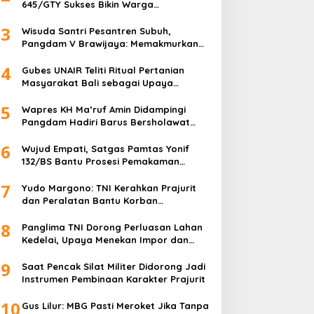
645/GTY Sukses Bikin Warga
Perbatasan Serahkan Senpi Rakitan
3
Wisuda Santri Pesantren Subuh,
Pangdam V Brawijaya: Memakmurkan
Masjid Itu Begini!
4
Gubes UNAIR Teliti Ritual Pertanian
Masyarakat Bali sebagai Upaya
Pelestarian Bahasa Daerah
5
Wapres KH Ma’ruf Amin Didampingi
Pangdam Hadiri Barus Bersholawat
untuk Indonesia
6
Wujud Empati, Satgas Pamtas Yonif
132/BS Bantu Prosesi Pemakaman
Warga
7
Yudo Margono: TNI Kerahkan Prajurit
dan Peralatan Bantu Korban
Kebakaran Depo Pertamina Plumpang
8
Panglima TNI Dorong Perluasan Lahan
Kedelai, Upaya Menekan Impor dan
Memperkuat Kemandirian Pangan
9
Saat Pencak Silat Militer Didorong Jadi
Instrumen Pembinaan Karakter Prajurit
10
Gus Lilur: MBG Pasti Meroket Jika Tanpa