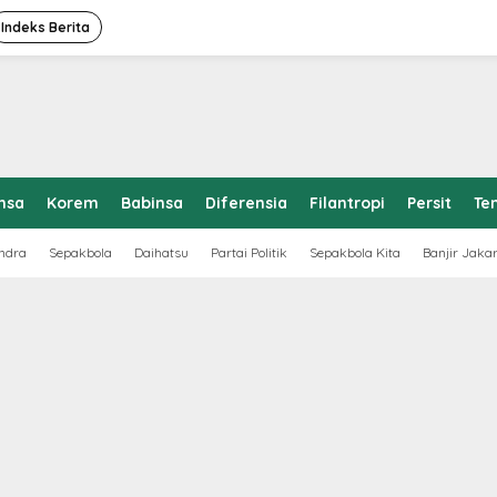
Indeks Berita
nsa
Korem
Babinsa
Diferensia
Filantropi
Persit
Te
ndra
Sepakbola
Daihatsu
Partai Politik
Sepakbola Kita
Banjir Jaka