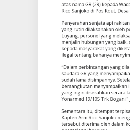
t
atas nama GR (29) kepada Wad
a
Rico Sanjoko di Pos Kout, Desa
s
Y
o
Penyerahan senjata api rakita
n
yang rutin dilaksanakan oleh 
a
Luyang, personel yang melaksa
r
menjalin hubungan yang baik,
m
e
kepada masyarakat yang diketa
d
ilegal tentang bahanya menyim
1
9
“Dalam perbincangan yang dil
/
saudara GR yang menyampaikan 
1
0
sudah lama disimpannya. Setel
5
bersangkutan menyampaikan in
T
yang ingin diserahkan secara 
r
Yonarmed 19/105 Trk Bogani.” Je
k
B
o
Sementara itu, ditempat terpi
g
Kapten Arm Rico Sanjoko mengu
a
tersebut diterima oleh dalam 
n