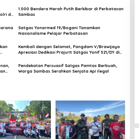
s
1.000 Bendera Merah Putih Berkibar di Perbatasan
lri di
Sambas
Sarana
Satgas Yonarmed 19/Bogani Tanamkan
Nasionalisme Pelajar Perbatasan
pkan
Kembali dengan Selamat, Pangdam V/Brawijaya
Apresiasi Dedikasi Prajurit Satgas Yonif 521/DY di
Perbatasan RI-PNG
nan,
Pendekatan Persuasif Satgas Pamtas Berbuah,
gan
Warga Sambas Serahkan Senjata Api Ilegal