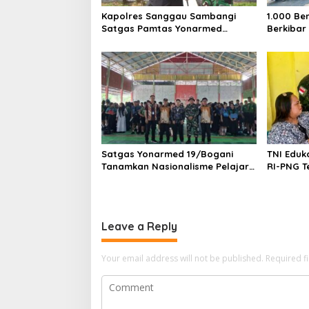
Kapolres Sanggau Sambangi
1.000 Be
Satgas Pamtas Yonarmed
Berkibar
19/Bogani, Perkuat Soliditas TNI-
Polri di Perbatasan
Satgas Yonarmed 19/Bogani
TNI Eduk
Tanamkan Nasionalisme Pelajar
RI-PNG T
Perbatasan
Sehat, P
Penyakit
Leave a Reply
Your email address will not be published.
Required f