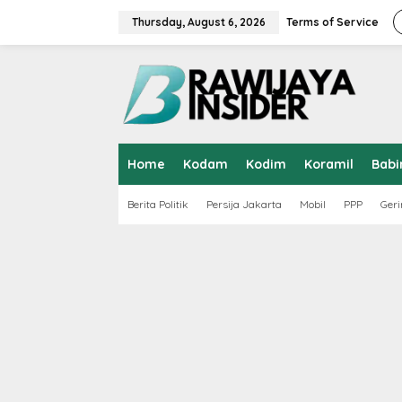
S
k
Thursday, August 6, 2026
Terms of Service
i
p
t
o
c
o
n
t
Home
Kodam
Kodim
Koramil
Babi
e
n
t
Berita Politik
Persija Jakarta
Mobil
PPP
Geri