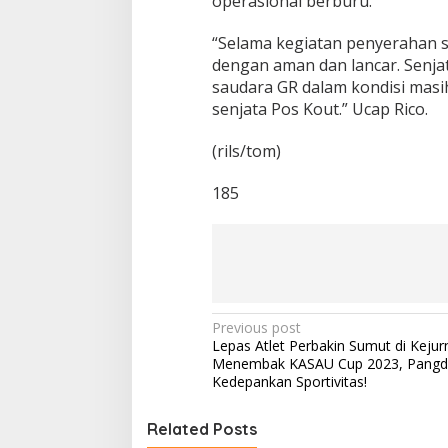
operasional berburu.
i
“Selama kegiatan penyerahan se
dengan aman dan lancar. Senjat
saudara GR dalam kondisi masi
senjata Pos Kout.” Ucap Rico.
(rils/tom)
185
P
Previous post
Lepas Atlet Perbakin Sumut di Kejur
o
Menembak KASAU Cup 2023, Pangd
s
Kedepankan Sportivitas!
t
Related Posts
n