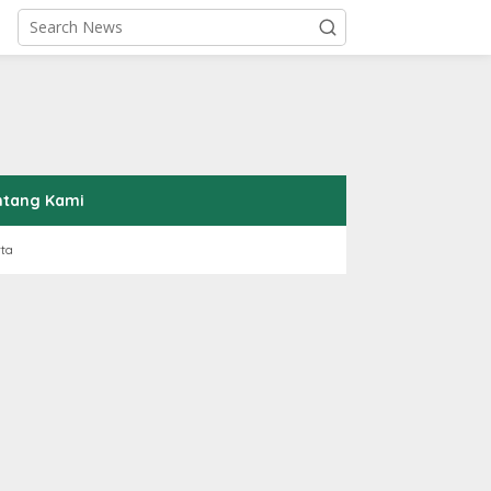
ntang Kami
rta