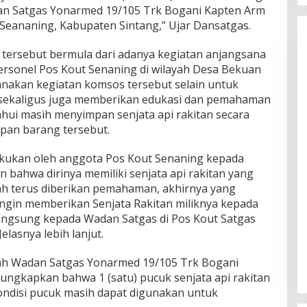
an Satgas Yonarmed 19/105 Trk Bogani Kapten Arm
 Seananing, Kabupaten Sintang,” Ujar Dansatgas.
n tersebut bermula dari adanya kegiatan anjangsana
personel Pos Kout Senaning di wilayah Desa Bekuan
nakan kegiatan komsos tersebut selain untuk
 sekaligus juga memberikan edukasi dan pemahaman
hui masih menyimpan senjata api rakitan secara
pan barang tersebut.
akukan oleh anggota Pos Kout Senaning kepada
bahwa dirinya memiliki senjata api rakitan yang
ah terus diberikan pemahaman, akhirnya yang
gin memberikan Senjata Rakitan miliknya kepada
langsung kepada Wadan Satgas di Pos Kout Satgas
lasnya lebih lanjut.
sah Wadan Satgas Yonarmed 19/105 Trk Bogani
ngkapkan bahwa 1 (satu) pucuk senjata api rakitan
kondisi pucuk masih dapat digunakan untuk