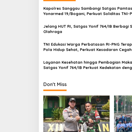
a
Kapolres Sanggau Sambangi Satgas Pamta
v
Yonarmed 19/Bogani, Perkuat Soliditas TNI-Po
Perbatasan
i
Jelang HUT RI, Satgas Yonif 764/IB Berbagi 
g
Olahraga
a
TNI Edukasi Warga Perbatasan RI-PNG Tera
t
Pola Hidup Sehat, Perkuat Kesadaran Cegah
i
Penyakit
Layanan Kesehatan hingga Pembagian Maka
o
Satgas Yonif 764/IB Perkuat Kedekatan den
n
Warga Perbatasan Papua
Don't Miss