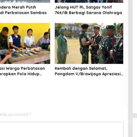
ndera Merah Putih
Jelang HUT RI, Satgas Yonif
 di Perbatasan Sambas
764/IB Berbagi Sarana Olahraga
asi Warga Perbatasan
Kembali dengan Selamat,
erapkan Pola Hidup
Pangdam V/Brawijaya Apresiasi
erkuat Kesadaran Cegah
Dedikasi Prajurit Satgas Yonif
521/DY di Perbatasan RI-PNG
ields are marked
*