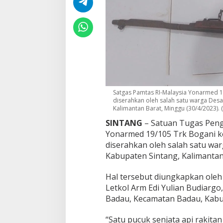
S
e
n
p
i
R
a
k
i
t
a
Satgas Pamtas RI-Malaysia Yonarmed 1
n
diserahkan oleh salah satu warga Des
P
Kalimantan Barat, Minggu (30/4/2023). (
a
SINTANG
– Satuan Tugas Peng
d
Yonarmed 19/105 Trk Bogani ke
a
S
diserahkan oleh salah satu w
a
Kabupaten Sintang, Kalimantan
t
g
Hal tersebut diungkapkan ole
a
Letkol Arm Edi Yulian Budiargo, 
s
P
Badau, Kecamatan Badau, Kabu
a
m
“Satu pucuk senjata api rakita