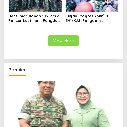
Dentuman Kanon 105 Mm di
Tinjau Progres Yonif TP
Pancur Lautimah, Pangdam
541/KJS, Pangdam
I/BB Uji Kesiapan Tempur
V/Brawijaya: Kehadiran TNI
Prajurit Naga Karimata
Harus Bermanfaat bagi
Warga
View More
Populer