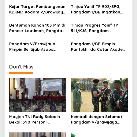
g
TP Jajaran Kodam
Satgas Yonif 521/DY di
Kejar Target Pembangunan
Tinjau Yonif TP 902/SPG,
V/Brawijaya
Perbatasan RI-PNG
KDKMP, Kodam V/Brawijaya
Pangdam I/BB Ingatkan
a
Petakan Kendala di
Prajurit Jaga Disiplin dan
t
Lapangan
Marwah TNI
Dentuman Kanon 105 Mm di
Tinjau Progres Yonif TP
i
Pancur Lautimah, Pangdam
541/KJS, Pangdam
I/BB Uji Kesiapan Tempur
V/Brawijaya: Kehadiran TNI
o
Prajurit Naga Karimata
Harus Bermanfaat bagi
Pangdam V/Brawijaya
Pangdam I/BB Pimpin
n
Warga
Pimpin Sertijab Asops
Pantukhirda Catar Akademi
Kasdam, Perkuat
TNI 2026, Tegaskan Seleksi
Profesionalisme dan
Bersih dan Tanpa Pungli
Kesiapan Operasional
Don't Miss
Satuan
Mayjen TNI Rudy Saladin
Kembali dengan Selamat,
Bekali 590 Personil
Pangdam V/Brawijaya
Pengawak Brigif dan Yonif
Apresiasi Dedikasi Prajurit
TP Jajaran Kodam
Satgas Yonif 521/DY di