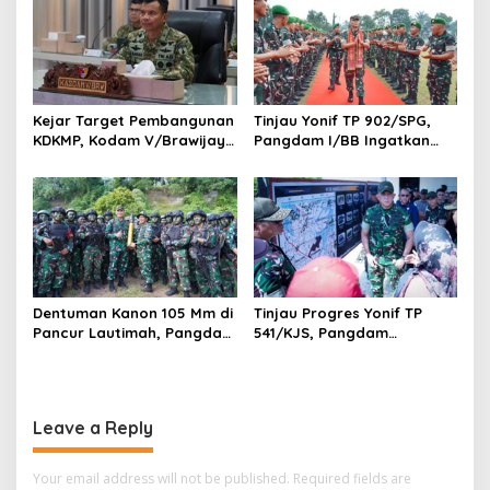
V/Brawijaya
Perbatasan RI-PNG
Kejar Target Pembangunan
Tinjau Yonif TP 902/SPG,
KDKMP, Kodam V/Brawijaya
Pangdam I/BB Ingatkan
Petakan Kendala di
Prajurit Jaga Disiplin dan
Lapangan
Marwah TNI
Dentuman Kanon 105 Mm di
Tinjau Progres Yonif TP
Pancur Lautimah, Pangdam
541/KJS, Pangdam
I/BB Uji Kesiapan Tempur
V/Brawijaya: Kehadiran TNI
Prajurit Naga Karimata
Harus Bermanfaat bagi
Warga
Leave a Reply
Your email address will not be published.
Required fields are