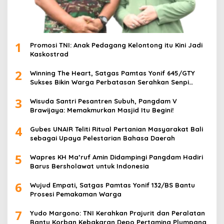
1
Promosi TNI: Anak Pedagang Kelontong itu Kini Jadi
Kaskostrad
2
Winning The Heart, Satgas Pamtas Yonif 645/GTY
Sukses Bikin Warga Perbatasan Serahkan Senpi
Rakitan
3
Wisuda Santri Pesantren Subuh, Pangdam V
Brawijaya: Memakmurkan Masjid Itu Begini!
4
Gubes UNAIR Teliti Ritual Pertanian Masyarakat Bali
sebagai Upaya Pelestarian Bahasa Daerah
5
Wapres KH Ma’ruf Amin Didampingi Pangdam Hadiri
Barus Bersholawat untuk Indonesia
6
Wujud Empati, Satgas Pamtas Yonif 132/BS Bantu
Prosesi Pemakaman Warga
7
Yudo Margono: TNI Kerahkan Prajurit dan Peralatan
Bantu Korban Kebakaran Depo Pertamina Plumpang