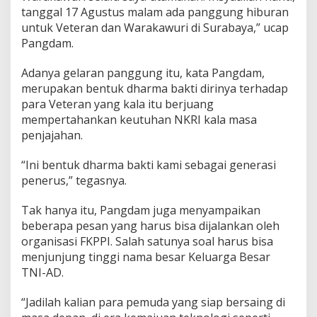
n
tanggal 17 Agustus malam ada panggung hiburan
d
untuk Veteran dan Warakawuri di Surabaya,” ucap
a
Pangdam.
t
a
Adanya gelaran panggung itu, kata Pangdam,
n
g
merupakan bentuk dharma bakti dirinya terhadap
para Veteran yang kala itu berjuang
mempertahankan keutuhan NKRI kala masa
penjajahan.
“Ini bentuk dharma bakti kami sebagai generasi
penerus,” tegasnya.
Tak hanya itu, Pangdam juga menyampaikan
beberapa pesan yang harus bisa dijalankan oleh
organisasi FKPPI. Salah satunya soal harus bisa
menjunjung tinggi nama besar Keluarga Besar
TNI-AD.
“Jadilah kalian para pemuda yang siap bersaing di