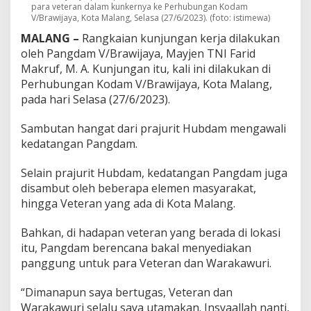
t
para veteran dalam kunkernya ke Perhubungan Kodam
V/Brawijaya, Kota Malang, Selasa (27/6/2023). (foto: istimewa)
u
k
MALANG –
Rangkaian kunjungan kerja dilakukan
V
oleh Pangdam V/Brawijaya, Mayjen TNI Farid
e
Makruf, M. A. Kunjungan itu, kali ini dilakukan di
t
e
Perhubungan Kodam V/Brawijaya, Kota Malang,
r
pada hari Selasa (27/6/2023).
a
n
Sambutan hangat dari prajurit Hubdam mengawali
P
kedatangan Pangdam.
a
d
a
Selain prajurit Hubdam, kedatangan Pangdam juga
1
disambut oleh beberapa elemen masyarakat,
7
hingga Veteran yang ada di Kota Malang.
A
g
Bahkan, di hadapan veteran yang berada di lokasi
u
s
itu, Pangdam berencana bakal menyediakan
t
panggung untuk para Veteran dan Warakawuri.
u
s
“Dimanapun saya bertugas, Veteran dan
M
Warakawuri selalu saya utamakan. Insyaallah nanti,
e