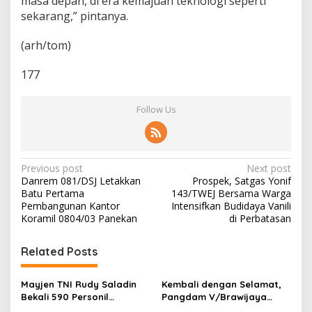
masa depan, di era kemajuan teknologi seperti
sekarang,” pintanya.
(arh/tom)
177
Follow Us
P
Previous post
Next post
Danrem 081/DSJ Letakkan
Prospek, Satgas Yonif
o
Batu Pertama
143/TWEJ Bersama Warga
s
Pembangunan Kantor
Intensifkan Budidaya Vanili
Koramil 0804/03 Panekan
di Perbatasan
t
n
Related Posts
a
v
Mayjen TNI Rudy Saladin
Kembali dengan Selamat,
Bekali 590 Personil
Pangdam V/Brawijaya
i
Pengawak Brigif dan Yonif
Apresiasi Dedikasi Prajurit