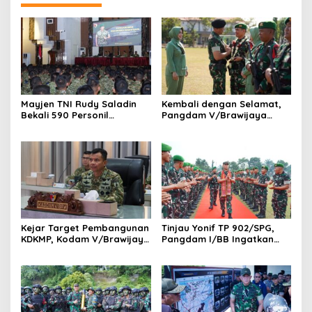
Mayjen TNI Rudy Saladin
Kembali dengan Selamat,
Bekali 590 Personil
Pangdam V/Brawijaya
Pengawak Brigif dan Yonif
Apresiasi Dedikasi Prajurit
TP Jajaran Kodam
Satgas Yonif 521/DY di
V/Brawijaya
Perbatasan RI-PNG
Kejar Target Pembangunan
Tinjau Yonif TP 902/SPG,
KDKMP, Kodam V/Brawijaya
Pangdam I/BB Ingatkan
Petakan Kendala di
Prajurit Jaga Disiplin dan
Lapangan
Marwah TNI