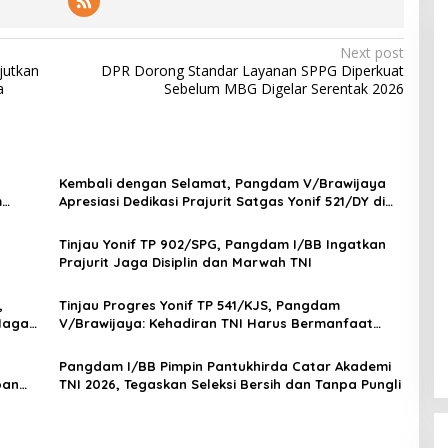
Next post
jutkan
DPR Dorong Standar Layanan SPPG Diperkuat
a
Sebelum MBG Digelar Serentak 2026
Kembali dengan Selamat, Pangdam V/Brawijaya
m
Apresiasi Dedikasi Prajurit Satgas Yonif 521/DY di
Perbatasan RI-PNG
Tinjau Yonif TP 902/SPG, Pangdam I/BB Ingatkan
Prajurit Jaga Disiplin dan Marwah TNI
,
Tinjau Progres Yonif TP 541/KJS, Pangdam
 Naga
V/Brawijaya: Kehadiran TNI Harus Bermanfaat
bagi Warga
Pangdam I/BB Pimpin Pantukhirda Catar Akademi
pan
TNI 2026, Tegaskan Seleksi Bersih dan Tanpa Pungli