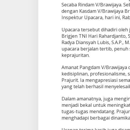
k
Secaba Rindam V/Brawijaya. Seba
a
dengan Kasdam V/Brawijaya Brig
n
B
Inspektur Upacara, hari ini, Rab
i
n
Upacara tersebut dihadiri oleh 
t
Brigjen TNI Hari Rahardjanto, 
a
Radya Diansyah Lubis, S.A.P., 
r
a
upacara berjalan tertib, penuh 
T
keprajuritan.
N
I
Amanat Pangdam V/Brawijaya d
A
kedisiplinan, profesionalisme,
D
Prajurit. Ia mengapresiasi se
yang telah berhasil menyelesa
Dalam amanatnya, juga mengin
menjadi bekal untuk meningk
tugas-tugas mendatang. Prajurit
menghadapi berbagai dinamik