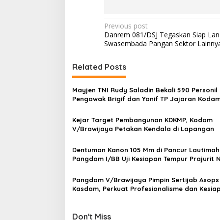
P
Previous post
Danrem 081/DSJ Tegaskan Siap Lan
o
Swasembada Pangan Sektor Lainny
s
t
Related Posts
n
Mayjen TNI Rudy Saladin Bekali 590 Personil
a
Pengawak Brigif dan Yonif TP Jajaran Koda
v
V/Brawijaya
Kejar Target Pembangunan KDKMP, Kodam
i
V/Brawijaya Petakan Kendala di Lapangan
g
a
Dentuman Kanon 105 Mm di Pancur Lautimah
Pangdam I/BB Uji Kesiapan Tempur Prajurit
t
Karimata
i
Pangdam V/Brawijaya Pimpin Sertijab Asops
Kasdam, Perkuat Profesionalisme dan Kesia
o
Operasional Satuan
n
Don't Miss