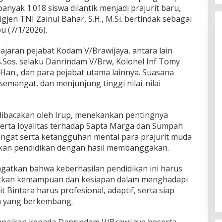
nyak 1.018 siswa dilantik menjadi prajurit baru,
jen TNI Zainul Bahar, S.H., M.Si. bertindak sebagai
u (7/1/2026).
jajaran pejabat Kodam V/Brawijaya, antara lain
S.Sos. selaku Danrindam V/Brw, Kolonel Inf Tomy
M.Han., dan para pejabat utama lainnya. Suasana
semangat, dan menjunjung tinggi nilai-nilai
ibacakan oleh Irup, menekankan pentingnya
 serta loyalitas terhadap Sapta Marga dan Sumpah
mangat serta ketangguhan mental para prajurit muda
ikan pendidikan dengan hasil membanggakan.
gatkan bahwa keberhasilan pendidikan ini harus
atkan kemampuan dan kesiapan dalam menghadapi
 Bintara harus profesional, adaptif, serta siap
a yang berkembang.