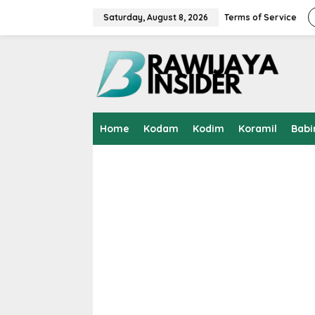
S
k
Saturday, August 8, 2026
Terms of Service
i
p
t
o
c
o
n
t
Home
Kodam
Kodim
Koramil
Babi
e
n
t