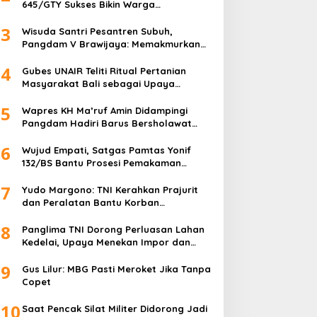
645/GTY Sukses Bikin Warga
Perbatasan Serahkan Senpi Rakitan
3
Wisuda Santri Pesantren Subuh,
Pangdam V Brawijaya: Memakmurkan
Masjid Itu Begini!
4
Gubes UNAIR Teliti Ritual Pertanian
Masyarakat Bali sebagai Upaya
Pelestarian Bahasa Daerah
5
Wapres KH Ma’ruf Amin Didampingi
Pangdam Hadiri Barus Bersholawat
untuk Indonesia
6
Wujud Empati, Satgas Pamtas Yonif
132/BS Bantu Prosesi Pemakaman
Warga
7
Yudo Margono: TNI Kerahkan Prajurit
dan Peralatan Bantu Korban
Kebakaran Depo Pertamina Plumpang
8
Panglima TNI Dorong Perluasan Lahan
Kedelai, Upaya Menekan Impor dan
Memperkuat Kemandirian Pangan
9
Gus Lilur: MBG Pasti Meroket Jika Tanpa
Copet
10
Saat Pencak Silat Militer Didorong Jadi