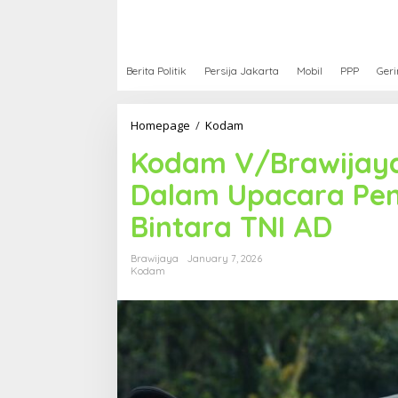
Berita Politik
Persija Jakarta
Mobil
PPP
Geri
Homepage
/
Kodam
K
o
Kodam V/Brawijaya 
d
a
Dalam Upacara Pen
m
V
Bintara TNI AD
/
B
r
Brawijaya
January 7, 2026
a
Kodam
w
i
j
a
y
a
L
a