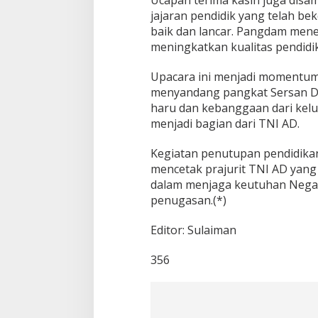
Ucapan terima kasih juga disa
jajaran pendidik yang telah b
baik dan lancar. Pangdam men
meningkatkan kualitas pendidi
Upacara ini menjadi momentum 
menyandang pangkat Sersan Du
haru dan kebanggaan dari kel
menjadi bagian dari TNI AD.
Kegiatan penutupan pendidikan
mencetak prajurit TNI AD yan
dalam menjaga keutuhan Negar
penugasan.(*)
Editor: Sulaiman
356