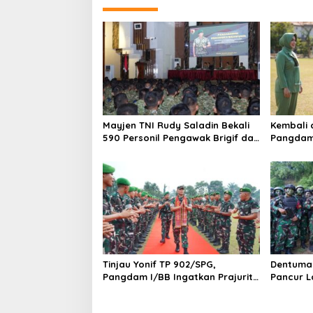
Mayjen TNI Rudy Saladin Bekali
Kembali 
590 Personil Pengawak Brigif dan
Pangdam 
Yonif TP Jajaran Kodam
Dedikasi 
V/Brawijaya
521/DY d
Tinjau Yonif TP 902/SPG,
Dentuman
Pangdam I/BB Ingatkan Prajurit
Pancur L
Jaga Disiplin dan Marwah TNI
Uji Kesia
Naga Ka