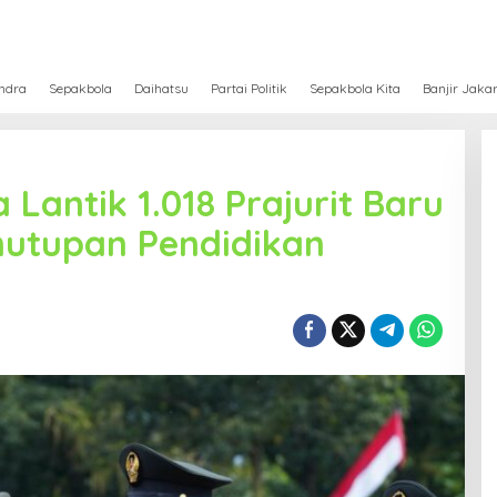
ndra
Sepakbola
Daihatsu
Partai Politik
Sepakbola Kita
Banjir Jaka
Lantik 1.018 Prajurit Baru
utupan Pendidikan