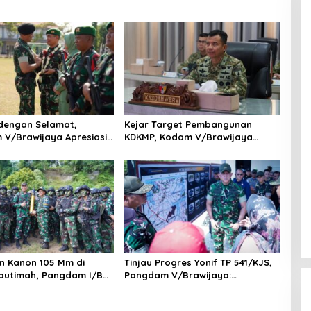
dengan Selamat,
Kejar Target Pembangunan
V/Brawijaya Apresiasi
KDKMP, Kodam V/Brawijaya
Prajurit Satgas Yonif
Petakan Kendala di Lapangan
i Perbatasan RI-PNG
 Kanon 105 Mm di
Tinjau Progres Yonif TP 541/KJS,
autimah, Pangdam I/BB
Pangdam V/Brawijaya:
pan Tempur Prajurit
Kehadiran TNI Harus Bermanfaat
rimata
bagi Warga