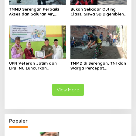
TMMD Serengan Perbaiki
Bukan Sekadar Outing
Akses dan Saluran Air,
Class, Siswa SD Digembleng
Warga Gotong Royong
Disiplin ala TNI
UPN Veteran Jatim dan
TMMD di Serengan, TNI dan
LPBI NU Luncurkan
Warga Percepat
“Keluarga Siaga” Perkuat
Pembangunan Kampung
Ketangguhan Bencana
View More
Populer