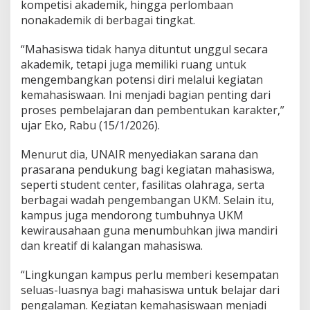
kompetisi akademik, hingga perlombaan
n
nonakademik di berbagai tingkat.
g
e
m
“Mahasiswa tidak hanya dituntut unggul secara
b
akademik, tetapi juga memiliki ruang untuk
a
mengembangkan potensi diri melalui kegiatan
n
kemahasiswaan. Ini menjadi bagian penting dari
g
a
proses pembelajaran dan pembentukan karakter,”
n
ujar Eko, Rabu (15/1/2026).
M
a
Menurut dia, UNAIR menyediakan sarana dan
h
prasarana pendukung bagi kegiatan mahasiswa,
a
s
seperti student center, fasilitas olahraga, serta
i
berbagai wadah pengembangan UKM. Selain itu,
s
kampus juga mendorong tumbuhnya UKM
w
kewirausahaan guna menumbuhkan jiwa mandiri
a
d
dan kreatif di kalangan mahasiswa.
i
U
“Lingkungan kampus perlu memberi kesempatan
N
seluas-luasnya bagi mahasiswa untuk belajar dari
A
pengalaman. Kegiatan kemahasiswaan menjadi
I