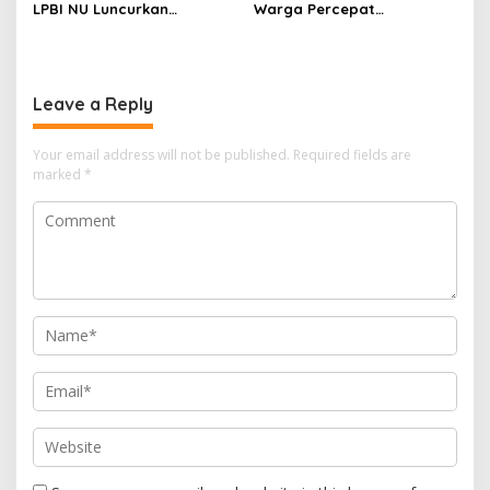
LPBI NU Luncurkan
Warga Percepat
“Keluarga Siaga” Perkuat
Pembangunan Kampung
Ketangguhan Bencana
Leave a Reply
Your email address will not be published.
Required fields are
marked
*