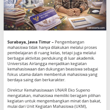
a
a
n
d
a
n
B
e
a
Surabaya, Jawa Timur –
Pengembangan
s
i
mahasiswa tidak hanya dilakukan melalui proses
s
pembelajaran di ruang kelas, tetapi juga melalui
w
berbagai aktivitas pendukung di luar akademik.
a
Universitas Airlangga menjadikan kegiatan
J
a
kemahasiswaan dan dukungan beasiswa sebagai
d
fokus utama dalam membentuk mahasiswa yang
i
berdaya saing dan berkarakter.
F
o
Direktur Kemahasiswaan UNAIR Eko Supeno
k
u
mengatakan, mahasiswa memiliki beragam pilihan
s
kegiatan untuk mengembangkan minat dan bakat,
P
mulai dari Unit Kegiatan Mahasiswa (UKM),
e