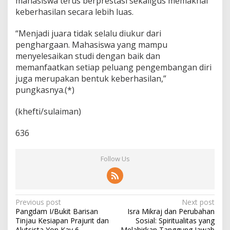
mahasiswa terus berprestasi sekaligus memaknai
keberhasilan secara lebih luas.
“Menjadi juara tidak selalu diukur dari
penghargaan. Mahasiswa yang mampu
menyelesaikan studi dengan baik dan
memanfaatkan setiap peluang pengembangan diri
juga merupakan bentuk keberhasilan,”
pungkasnya.(*)
(khefti/sulaiman)
636
Follow Us
P
Previous post
Next post
Pangdam I/Bukit Barisan
Isra Mikraj dan Perubahan
o
Tinjau Kesiapan Prajurit dan
Sosial: Spiritualitas yang
Alutsista Yon Kav 6
Melahirkan Tanggung Jawab