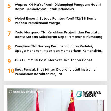
5
Wapres KH Ma’ruf Amin Didampingi Pangdam Hadiri
Barus Bersholawat untuk Indonesia
6
Wujud Empati, Satgas Pamtas Yonif 132/BS Bantu
Prosesi Pemakaman Warga
7
Yudo Margono: TNI Kerahkan Prajurit dan Peralatan
Bantu Korban Kebakaran Depo Pertamina Plumpang
8
Panglima TNI Dorong Perluasan Lahan Kedelai,
Upaya Menekan Impor dan Memperkuat Kemandirian
Pangan
9
Gus Lilur: MBG Pasti Meroket Jika Tanpa Copet
10
Saat Pencak Silat Militer Didorong Jadi Instrumen
Pembinaan Karakter Prajurit