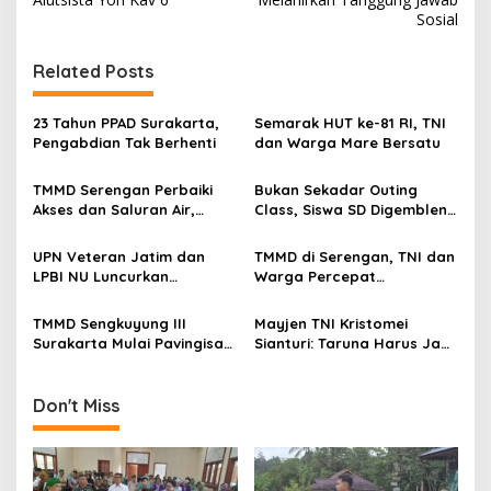
s
Sosial
t
n
Related Posts
a
v
23 Tahun PPAD Surakarta,
Semarak HUT ke-81 RI, TNI
Pengabdian Tak Berhenti
dan Warga Mare Bersatu
i
g
TMMD Serengan Perbaiki
Bukan Sekadar Outing
Akses dan Saluran Air,
Class, Siswa SD Digembleng
a
Warga Gotong Royong
Disiplin ala TNI
t
UPN Veteran Jatim dan
TMMD di Serengan, TNI dan
i
LPBI NU Luncurkan
Warga Percepat
“Keluarga Siaga” Perkuat
Pembangunan Kampung
o
Ketangguhan Bencana
TMMD Sengkuyung III
Mayjen TNI Kristomei
n
Surakarta Mulai Pavingisasi
Sianturi: Taruna Harus Jadi
Jalan 97 Meter
Teladan di Sekolah Rakyat
Don't Miss