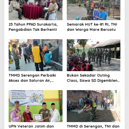
23 Tahun PPAD Surakarta,
Semarak HUT ke-81 RI, TNI
Pengabdian Tak Berhenti
dan Warga Mare Bersatu
TMMD Serengan Perbaiki
Bukan Sekadar Outing
Akses dan Saluran Air,
Class, Siswa SD Digembleng
Warga Gotong Royong
Disiplin ala TNI
UPN Veteran Jatim dan
TMMD di Serengan, TNI dan