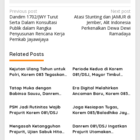
P
Previous post
Next post
Dandim 1702/JWY Turut
Atasi Stunting dan JAMUR di
o
Serta Dalam Konsultasi
Jember, Alit Indonesia
s
Publik dalam Rangka
Perkenalkan Dewa Dewi
Penyusunan Rencana Kerja
Ramadaya
t
Pemkab Jayawijaya
n
Related Posts
a
v
Kejutan Ulang Tahun untuk
Periode Kedua di Korem
i
Polri, Korem 083 Tegaskan
081/DSJ, Mayor Timbul
g
Sinergi Menjaga Kota
Resmi Jabat Kasilog
Malang
Tatap Muka dengan
Era Digital Melahirkan
a
Babinsa Sausu, Danrem
Ancaman Baru, Korem 083
t
Tadulako Kirim Pesan
Ajak Masyarakat Perkuat
Penting untuk Prajurit
Ketahanan Bangsa
i
PSM Jadi Rutinitas Wajib
Jaga Kesiapan Tugas,
Prajurit Korem 081/DSJ
Korem 083/Baladhika Jaya
o
Gelar Tes Kebugaran
n
Prajurit
Mengasah Ketangguhan
Danrem 081/DSJ Ingatkan
Prajurit, Ujian Sabuk Hitam
Prajurit Utamakan
PSM Digelar di Korem
Keamanan Selama Cuti