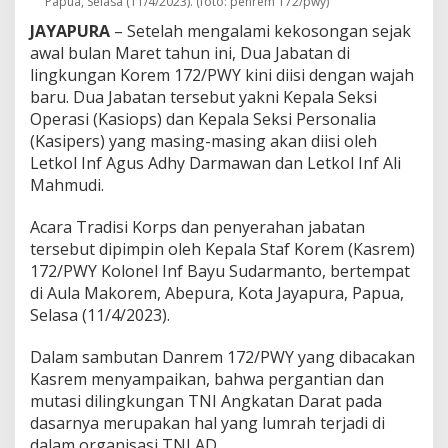
Papua, Selasa (11/4/2023). (foto: penrem 172/pwy)
D
a
JAYAPURA
– Setelah mengalami kekosongan sejak
n
awal bulan Maret tahun ini, Dua Jabatan di
K
lingkungan Korem 172/PWY kini diisi dengan wajah
a
baru. Dua Jabatan tersebut yakni Kepala Seksi
s
Operasi (Kasiops) dan Kepala Seksi Personalia
i
p
(Kasipers) yang masing-masing akan diisi oleh
e
Letkol Inf Agus Adhy Darmawan dan Letkol Inf Ali
r
Mahmudi.
s
Acara Tradisi Korps dan penyerahan jabatan
tersebut dipimpin oleh Kepala Staf Korem (Kasrem)
172/PWY Kolonel Inf Bayu Sudarmanto, bertempat
di Aula Makorem, Abepura, Kota Jayapura, Papua,
Selasa (11/4/2023).
Dalam sambutan Danrem 172/PWY yang dibacakan
Kasrem menyampaikan, bahwa pergantian dan
mutasi dilingkungan TNI Angkatan Darat pada
dasarnya merupakan hal yang lumrah terjadi di
dalam organisasi TNI AD.