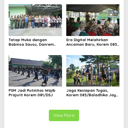
Malang
Tatap Muka dengan
Era Digital Melahirkan
Babinsa Sausu, Danrem
Ancaman Baru, Korem 083
Tadulako Kirim Pesan
Ajak Masyarakat Perkuat
Penting untuk Prajurit
Ketahanan Bangsa
PSM Jadi Rutinitas Wajib
Jaga Kesiapan Tugas,
Prajurit Korem 081/DSJ
Korem 083/Baladhika Jaya
Gelar Tes Kebugaran
Prajurit
View More