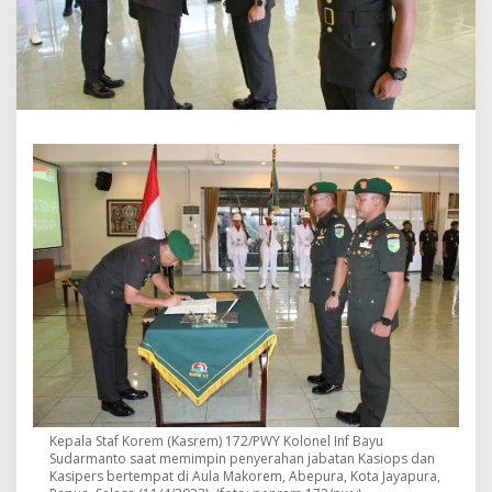
n
P
e
n
y
e
r
a
h
a
n
J
a
b
a
t
a
n
K
a
s
i
Kepala Staf Korem (Kasrem) 172/PWY Kolonel Inf Bayu
o
Sudarmanto saat memimpin penyerahan jabatan Kasiops dan
p
Kasipers bertempat di Aula Makorem, Abepura, Kota Jayapura,
s