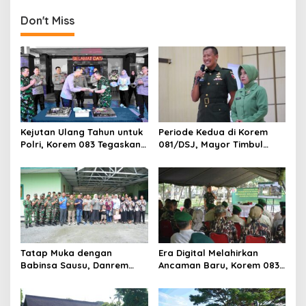
051/Wijayakarta
Lebaran
Don't Miss
Kejutan Ulang Tahun untuk
Periode Kedua di Korem
Polri, Korem 083 Tegaskan
081/DSJ, Mayor Timbul
Sinergi Menjaga Kota
Resmi Jabat Kasilog
Malang
Tatap Muka dengan
Era Digital Melahirkan
Babinsa Sausu, Danrem
Ancaman Baru, Korem 083
Tadulako Kirim Pesan
Ajak Masyarakat Perkuat
Penting untuk Prajurit
Ketahanan Bangsa