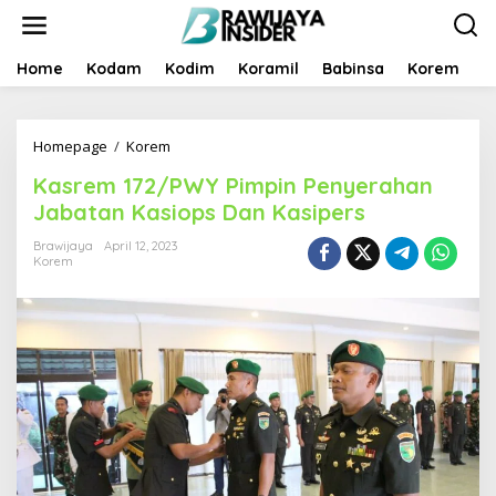
S
k
i
p
Home
Kodam
Kodim
Koramil
Babinsa
Korem
B
t
o
c
Homepage
/
Korem
K
o
a
n
Kasrem 172/PWY Pimpin Penyerahan
s
t
r
e
Jabatan Kasiops Dan Kasipers
e
n
m
t
Brawijaya
April 12, 2023
Korem
1
7
2
/
P
W
Y
P
i
m
p
i