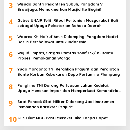
3
Wisuda Santri Pesantren Subuh, Pangdam V
Brawijaya: Memakmurkan Masjid Itu Begini!
4
Gubes UNAIR Teliti Ritual Pertanian Masyarakat Bali
sebagai Upaya Pelestarian Bahasa Daerah
5
Wapres KH Ma’ruf Amin Didampingi Pangdam Hadiri
Barus Bersholawat untuk Indonesia
6
Wujud Empati, Satgas Pamtas Yonif 132/BS Bantu
Prosesi Pemakaman Warga
7
Yudo Margono: TNI Kerahkan Prajurit dan Peralatan
Bantu Korban Kebakaran Depo Pertamina Plumpang
8
Panglima TNI Dorong Perluasan Lahan Kedelai,
Upaya Menekan Impor dan Memperkuat Kemandirian
Pangan
9
Saat Pencak Silat Militer Didorong Jadi Instrumen
Pembinaan Karakter Prajurit
10
Gus Lilur: MBG Pasti Meroket Jika Tanpa Copet