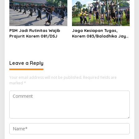
PSM Jadi Rutinitas Wajib
Jaga Kesiapan Tugas,
Prajurit Korem 081/DSJ
Korem 083/Baladhika Jaya
Gelar Tes Kebugaran
Prajurit
Leave a Reply
Your email address will not be published.
Required fields are
marked
*