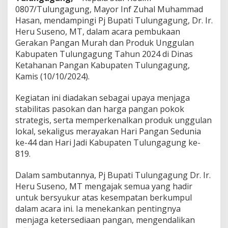
k
0807/Tulungagung, Mayor Inf Zuhal Muhammad
a
Hasan, mendampingi Pj Bupati Tulungagung, Dr. Ir.
a
Heru Suseno, MT, dalam acara pembukaan
n
G
Gerakan Pangan Murah dan Produk Unggulan
e
Kabupaten Tulungagung Tahun 2024 di Dinas
r
Ketahanan Pangan Kabupaten Tulungagung,
a
Kamis (10/10/2024).
k
a
n
Kegiatan ini diadakan sebagai upaya menjaga
P
stabilitas pasokan dan harga pangan pokok
a
strategis, serta memperkenalkan produk unggulan
n
lokal, sekaligus merayakan Hari Pangan Sedunia
g
ke-44 dan Hari Jadi Kabupaten Tulungagung ke-
a
n
819.
M
u
Dalam sambutannya, Pj Bupati Tulungagung Dr. Ir.
r
Heru Suseno, MT mengajak semua yang hadir
a
untuk bersyukur atas kesempatan berkumpul
h
2
dalam acara ini. Ia menekankan pentingnya
0
menjaga ketersediaan pangan, mengendalikan
2