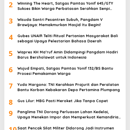
2
Winning The Heart, Satgas Pamtas Yonif 645/GTY
Sukses Bikin Warga Perbatasan Serahkan Senpi
Rakitan
3
Wisuda Santri Pesantren Subuh, Pangdam V
Brawijaya: Memakmurkan Masjid Itu Begini!
4
Gubes UNAIR Teliti Ritual Pertanian Masyarakat Bali
sebagai Upaya Pelestarian Bahasa Daerah
5
Wapres KH Ma’ruf Amin Didampingi Pangdam Hadiri
Barus Bersholawat untuk Indonesia
6
Wujud Empati, Satgas Pamtas Yonif 132/BS Bantu
Prosesi Pemakaman Warga
7
Yudo Margono: TNI Kerahkan Prajurit dan Peralatan
Bantu Korban Kebakaran Depo Pertamina Plumpang
8
Gus Lilur: MBG Pasti Meroket Jika Tanpa Copet
9
Panglima TNI Dorong Perluasan Lahan Kedelai,
Upaya Menekan Impor dan Memperkuat Kemandirian
Pangan
10
Saat Pencak Silat Militer Didorong Jadi Instrumen