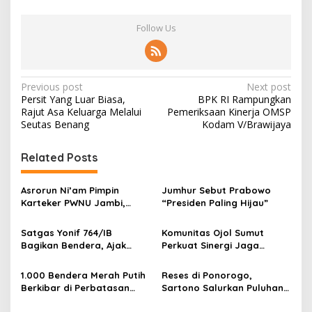
Follow Us
P
Previous post
Next post
Persit Yang Luar Biasa,
BPK RI Rampungkan
o
Rajut Asa Keluarga Melalui
Pemeriksaan Kinerja OMSP
s
Seutas Benang
Kodam V/Brawijaya
t
Related Posts
n
a
Asrorun Ni’am Pimpin
Jumhur Sebut Prabowo
v
Karteker PWNU Jambi,
“Presiden Paling Hijau”
Pengamat: Figur Pemimpin
i
Muda Visioner untuk Abad
Satgas Yonif 764/IB
Komunitas Ojol Sumut
g
Kedua NU
Bagikan Bendera, Ajak
Perkuat Sinergi Jaga
Warga Papua Semarakkan
Kamtibmas
a
HUT RI
1.000 Bendera Merah Putih
Reses di Ponorogo,
t
Berkibar di Perbatasan
Sartono Salurkan Puluhan
i
Sambas
Motor Pengangkut Sampah