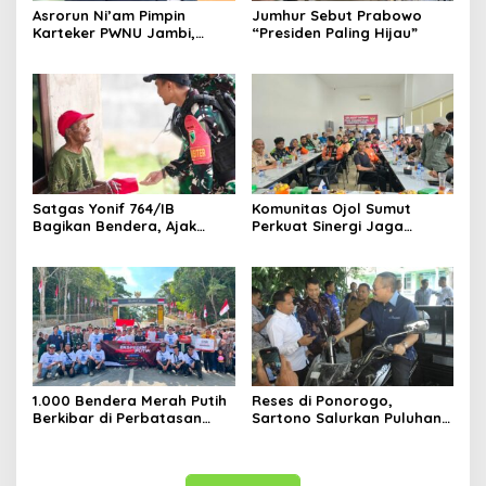
Asrorun Ni’am Pimpin
Jumhur Sebut Prabowo
Karteker PWNU Jambi,
“Presiden Paling Hijau”
Pengamat: Figur Pemimpin
Muda Visioner untuk Abad
Kedua NU
Satgas Yonif 764/IB
Komunitas Ojol Sumut
Bagikan Bendera, Ajak
Perkuat Sinergi Jaga
Warga Papua Semarakkan
Kamtibmas
HUT RI
1.000 Bendera Merah Putih
Reses di Ponorogo,
Berkibar di Perbatasan
Sartono Salurkan Puluhan
Sambas
Motor Pengangkut Sampah