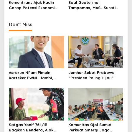
Kementrans Ajak Kadin
Soal Geotermal
o
Garap Potensi Ekonomi
Tampomas, MASL Surati
n
Kawasan Transmigrasi
Parpol dan Desak DPRD
Buka Dokumen Proyek
Don't Miss
Asrorun Ni’am Pimpin
Jumhur Sebut Prabowo
Karteker PWNU Jambi,
“Presiden Paling Hijau”
Pengamat: Figur Pemimpin
Muda Visioner untuk Abad
Kedua NU
Satgas Yonif 764/IB
Komunitas Ojol Sumut
Bagikan Bendera, Ajak
Perkuat Sinergi Jaga