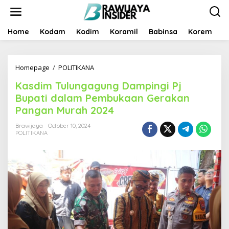
S
k
i
p
Home
Kodam
Kodim
Koramil
Babinsa
Korem
B
t
o
c
Homepage
/
POLITIKANA
K
o
a
n
Kasdim Tulungagung Dampingi Pj
s
t
d
e
Bupati dalam Pembukaan Gerakan
i
n
Pangan Murah 2024
m
t
T
Brawijaya
October 10, 2024
u
POLITIKANA
l
u
n
g
a
g
u
n
g
D