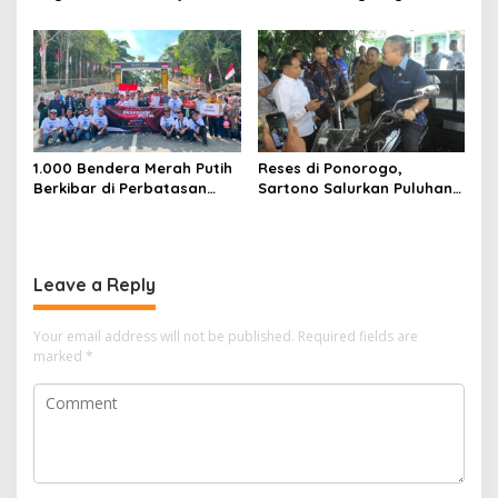
Warga Papua Semarakkan
Kamtibmas
HUT RI
1.000 Bendera Merah Putih
Reses di Ponorogo,
Berkibar di Perbatasan
Sartono Salurkan Puluhan
Sambas
Motor Pengangkut Sampah
Leave a Reply
Your email address will not be published.
Required fields are
marked
*